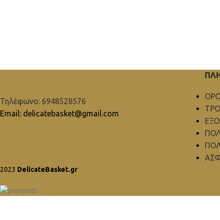
ΠΛ
ΟΡΟ
Τηλέφωνο: 6948528576
ΤΡΟ
Email: delicatebasket@gmail.com
ΕΞ
ΠΟΛ
ΠΟΛ
ΑΣΦ
2023
DelicateBasket.gr