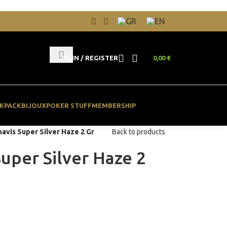
LOGIN / REGISTER
0,00
€
KPACK
BIJOUX
POKER STUFF
MEMBERSHIP
avis Super Silver Haze 2 Gr
Back to products
uper Silver Haze 2