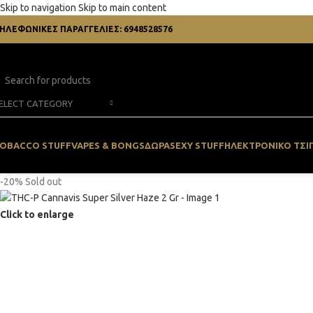
Skip to navigation
Skip to main content
ΗΛΕΦΩΝΙΚΕΣ ΠΑΡΑΓΓΕΛΙΕΣ: 6948528576
ELECT CATEGORY
OBACCO STUFF
VAPES & BONGS
ΔΏΡΑ
SEXY STUFF
ΗΛΕΚΤΡΟΝΙΚΌ ΤΣΙ
-20%
Sold out
Click to enlarge