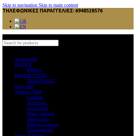
Skip to navigation
Skip to main content
ΤΗΛΕΦΩΝΙΚΕΣ ΠΑΡΑΓΓΕΛΙΕΣ: 6948528576
Select category
Accessories
BIJOUX
RINGS
POKER STUFF
ΤΡΑΠΟΥΛΕΣ
Sexy stuff
Tobacco Stuff
Grinders
Αναπτήρες
Εκχύλισμα
Θήκες καπνού
Ναργιλέδες
Σπάστες καπνού
Τσιγαροθήκες
Vapes & Bongs