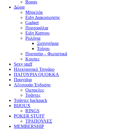
Bongs
Δώρα
Μπρελόκ
Eιδη Διακοσμησης
Gadget
Πορτοφόλια
Ειδη Καπνου
Ρολόγια
Ξυπνητήρια
Τοίχου
Πορτατίφ – Φωτιστικά
Κουπες
Sexy stuff
Ηλεκτρονικό Τσιγάρο
ΠΑΓΟΥΡΙΑ QUOKKA
Παιχνιδια
Αξεσουάρ Ένδυσης
Oμπρελες
Τσάντες
Τσάντες backpack
BIJOUX
RINGS
POKER STUFF
ΤΡΑΠΟΥΛΕΣ
MEMBERSHIP