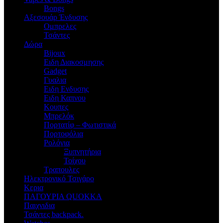
Bongs
Αξεσουάρ Ένδυσης
Oμπρελες
Τσάντες
Δώρα
Bijoux
Eιδη Διακοσμησης
Gadget
Γυαλια
Ειδη Ενδυσης
Ειδη Καπνου
Κουπες
Μπρελόκ
Πορτατίφ – Φωτιστικά
Πορτοφόλια
Ρολόγια
Ξυπνητήρια
Τοίχου
Τραπουλες
Ηλεκτρονικό Τσιγάρο
Κερια
ΠΑΓΟΥΡΙΑ QUOKKA
Παιχνιδια
Τσάντες backpack.