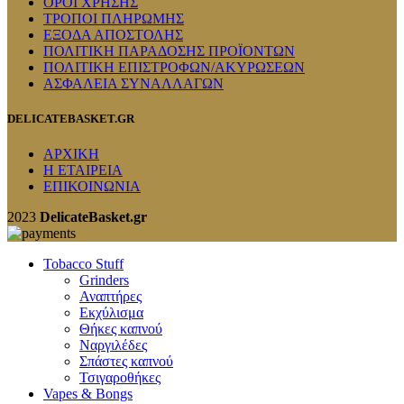
ΟΡΟΙ ΧΡΗΣΗΣ
ΤΡΟΠΟΙ ΠΛΗΡΩΜΗΣ
ΕΞΟΔΑ ΑΠΟΣΤΟΛΗΣ
ΠΟΛΙΤΙΚΗ ΠΑΡΑΔΟΣΗΣ ΠΡΟΪΟΝΤΩΝ
ΠΟΛΙΤΙΚΗ ΕΠΙΣΤΡΟΦΩΝ/ΑΚΥΡΩΣΕΩΝ
ΑΣΦΑΛΕΙΑ ΣΥΝΑΛΛΑΓΩΝ
DELICATEBASKET.GR
ΑΡΧΙΚΗ
Η ΕΤΑΙΡΕΙΑ
ΕΠΙΚΟΙΝΩΝΙΑ
2023
DelicateBasket.gr
Tobacco Stuff
Grinders
Αναπτήρες
Εκχύλισμα
Θήκες καπνού
Ναργιλέδες
Σπάστες καπνού
Τσιγαροθήκες
Vapes & Bongs