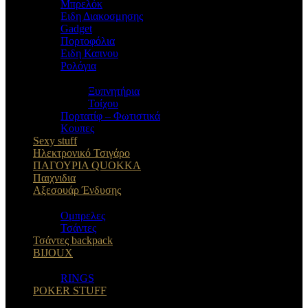
Μπρελόκ
Eιδη Διακοσμησης
Gadget
Πορτοφόλια
Ειδη Καπνου
Ρολόγια
Ξυπνητήρια
Τοίχου
Πορτατίφ – Φωτιστικά
Κουπες
Sexy stuff
Ηλεκτρονικό Τσιγάρο
ΠΑΓΟΥΡΙΑ QUOKKA
Παιχνιδια
Αξεσουάρ Ένδυσης
Oμπρελες
Τσάντες
Τσάντες backpack
BIJOUX
RINGS
POKER STUFF