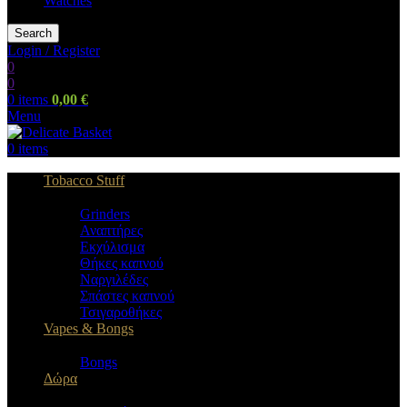
Watches
Search
Login / Register
0
0
0
items
0,00
€
Menu
0
items
Tobacco Stuff
Grinders
Αναπτήρες
Εκχύλισμα
Θήκες καπνού
Ναργιλέδες
Σπάστες καπνού
Τσιγαροθήκες
Vapes & Bongs
Bongs
Δώρα