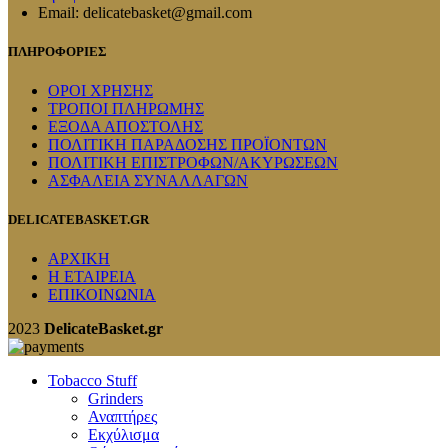
Email: delicatebasket@gmail.com
ΠΛΗΡΟΦΟΡΙΕΣ
ΟΡΟΙ ΧΡΗΣΗΣ
ΤΡΟΠΟΙ ΠΛΗΡΩΜΗΣ
ΕΞΟΔΑ ΑΠΟΣΤΟΛΗΣ
ΠΟΛΙΤΙΚΗ ΠΑΡΑΔΟΣΗΣ ΠΡΟΪΟΝΤΩΝ
ΠΟΛΙΤΙΚΗ ΕΠΙΣΤΡΟΦΩΝ/ΑΚΥΡΩΣΕΩΝ
ΑΣΦΑΛΕΙΑ ΣΥΝΑΛΛΑΓΩΝ
DELICATEBASKET.GR
ΑΡΧΙΚΗ
Η ΕΤΑΙΡΕΙΑ
ΕΠΙΚΟΙΝΩΝΙΑ
2023
DelicateBasket.gr
Tobacco Stuff
Grinders
Αναπτήρες
Εκχύλισμα