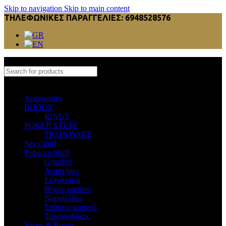
Skip to navigation
Skip to main content
ΤΗΛΕΦΩΝΙΚΕΣ ΠΑΡΑΓΓΕΛΙΕΣ: 6948528576
Select category
Accessories
BIJOUX
RINGS
POKER STUFF
ΤΡΑΠΟΥΛΕΣ
Sexy stuff
Tobacco Stuff
Grinders
Αναπτήρες
Εκχύλισμα
Θήκες καπνού
Ναργιλέδες
Σπάστες καπνού
Τσιγαροθήκες
Vapes & Bongs