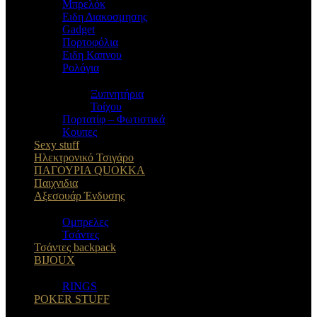
Μπρελόκ
Eιδη Διακοσμησης
Gadget
Πορτοφόλια
Ειδη Καπνου
Ρολόγια
Ξυπνητήρια
Τοίχου
Πορτατίφ – Φωτιστικά
Κουπες
Sexy stuff
Ηλεκτρονικό Τσιγάρο
ΠΑΓΟΥΡΙΑ QUOKKA
Παιχνιδια
Αξεσουάρ Ένδυσης
Oμπρελες
Τσάντες
Τσάντες backpack
BIJOUX
RINGS
POKER STUFF