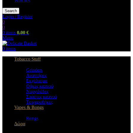
Watches
Search
Login / Register
0
0
0
items
0,00
€
Menu
0
items
Tobacco Stuff
Grinders
Αναπτήρες
Εκχύλισμα
Θήκες καπνού
Ναργιλέδες
Σπάστες καπνού
Τσιγαροθήκες
Vapes & Bongs
Bongs
Δώρα