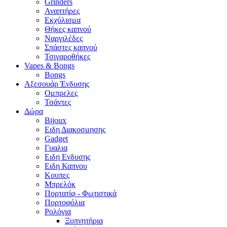
Grinders
Αναπτήρες
Εκχύλισμα
Θήκες καπνού
Ναργιλέδες
Σπάστες καπνού
Τσιγαροθήκες
Vapes & Bongs
Bongs
Αξεσουάρ Ένδυσης
Oμπρελες
Τσάντες
Δώρα
Bijoux
Eιδη Διακοσμησης
Gadget
Γυαλια
Ειδη Ενδυσης
Ειδη Καπνου
Κουπες
Μπρελόκ
Πορτατίφ - Φωτιστικά
Πορτοφόλια
Ρολόγια
Ξυπνητήρια