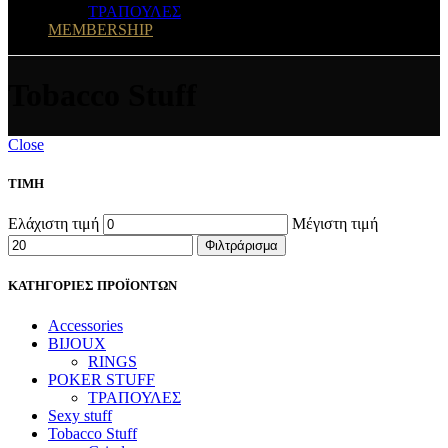
ΤΡΑΠΟΥΛΕΣ
MEMBERSHIP
Tobacco Stuff
Close
ΤΙΜΗ
Ελάχιστη τιμή
Μέγιστη τιμή
Φιλτράρισμα
ΚΑΤΗΓΟΡΙΕΣ ΠΡΟΪΟΝΤΩΝ
Accessories
BIJOUX
RINGS
POKER STUFF
ΤΡΑΠΟΥΛΕΣ
Sexy stuff
Tobacco Stuff