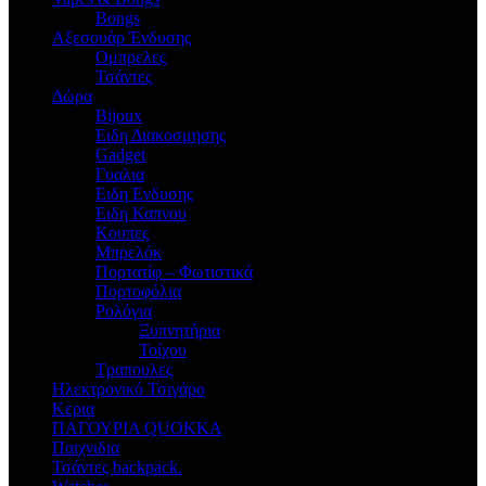
Bongs
Αξεσουάρ Ένδυσης
Oμπρελες
Τσάντες
Δώρα
Bijoux
Eιδη Διακοσμησης
Gadget
Γυαλια
Ειδη Ενδυσης
Ειδη Καπνου
Κουπες
Μπρελόκ
Πορτατίφ – Φωτιστικά
Πορτοφόλια
Ρολόγια
Ξυπνητήρια
Τοίχου
Τραπουλες
Ηλεκτρονικό Τσιγάρο
Κερια
ΠΑΓΟΥΡΙΑ QUOKKA
Παιχνιδια
Τσάντες backpack.