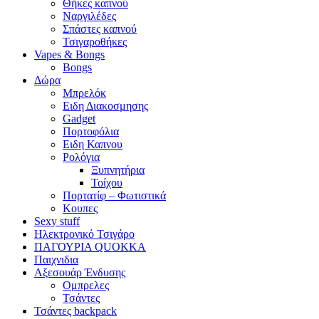
Θήκες καπνού
Ναργιλέδες
Σπάστες καπνού
Τσιγαροθήκες
Vapes & Bongs
Bongs
Δώρα
Μπρελόκ
Eιδη Διακοσμησης
Gadget
Πορτοφόλια
Ειδη Καπνου
Ρολόγια
Ξυπνητήρια
Τοίχου
Πορτατίφ – Φωτιστικά
Κουπες
Sexy stuff
Ηλεκτρονικό Τσιγάρο
ΠΑΓΟΥΡΙΑ QUOKKA
Παιχνιδια
Αξεσουάρ Ένδυσης
Oμπρελες
Τσάντες
Τσάντες backpack