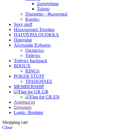
Ξυπνητήρια
Τοίχου
Πορτατίφ – Φωτιστικά
Κουπες
Sexy stuff
Ηλεκτρονικό Τσιγάρο
ΠΑΓΟΥΡΙΑ QUOKKA
Παιχνιδια
Αξεσουάρ Ένδυσης
Oμπρελες
Τσάντες
Τσάντες backpack
BIJOUX
RINGS
POKER STUFF
ΤΡΑΠΟΥΛΕΣ
MEMBERSHIP
GR
EN
Αγαπημένα
Σύγκριση
Login / Register
Shopping cart
Close