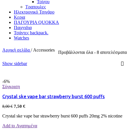
Τοίχου
Τραπουλες
Ηλεκτρονικό Τσιγάρο
Κερια
ΠΑΓΟΥΡΙΑ QUOKKA
Παιχνιδια
Τσάντες backpack.
Watches
Αρχική σελίδα
/
Accessories
Προβάλλονται όλα - 8 αποτελέσματα
Show sidebar
-6%
Σύγκριση
Crystal ske vape bar strawberry burst 600 puffs
7,50
€
8,00
€
Crystal ske vape bar strawberry burst 600 puffs 20mg 2% nicotine
Add to Αγαπημένα