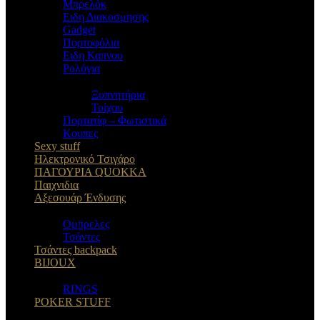
Μπρελόκ
Eιδη Διακοσμησης
Gadget
Πορτοφόλια
Ειδη Καπνου
Ρολόγια
Ξυπνητήρια
Τοίχου
Πορτατίφ – Φωτιστικά
Κουπες
Sexy stuff
Ηλεκτρονικό Τσιγάρο
ΠΑΓΟΥΡΙΑ QUOKKA
Παιχνιδια
Αξεσουάρ Ένδυσης
Oμπρελες
Τσάντες
Τσάντες backpack
BIJOUX
RINGS
POKER STUFF