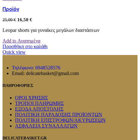
Προϊόν
16,50
€
25,00
€
Leopar shorts για γυναίκες μεγάλων διαστάσεων
Add to Αγαπημένα
Προσθήκη στο καλάθι
Quick view
Τηλέφωνο: 6948528576
Email: delicatebasket@gmail.com
ΠΛΗΡΟΦΟΡΙΕΣ
ΟΡΟΙ ΧΡΗΣΗΣ
ΤΡΟΠΟΙ ΠΛΗΡΩΜΗΣ
ΕΞΟΔΑ ΑΠΟΣΤΟΛΗΣ
ΠΟΛΙΤΙΚΗ ΠΑΡΑΔΟΣΗΣ ΠΡΟΪΟΝΤΩΝ
ΠΟΛΙΤΙΚΗ ΕΠΙΣΤΡΟΦΩΝ/ΑΚΥΡΩΣΕΩΝ
ΑΣΦΑΛΕΙΑ ΣΥΝΑΛΛΑΓΩΝ
DELICATEBASKET.GR