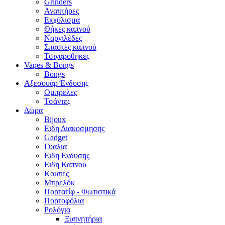
Grinders
Αναπτήρες
Εκχύλισμα
Θήκες καπνού
Ναργιλέδες
Σπάστες καπνού
Τσιγαροθήκες
Vapes & Bongs
Bongs
Αξεσουάρ Ένδυσης
Oμπρελες
Τσάντες
Δώρα
Bijoux
Eιδη Διακοσμησης
Gadget
Γυαλια
Ειδη Ενδυσης
Ειδη Καπνου
Κουπες
Μπρελόκ
Πορτατίφ - Φωτιστικά
Πορτοφόλια
Ρολόγια
Ξυπνητήρια