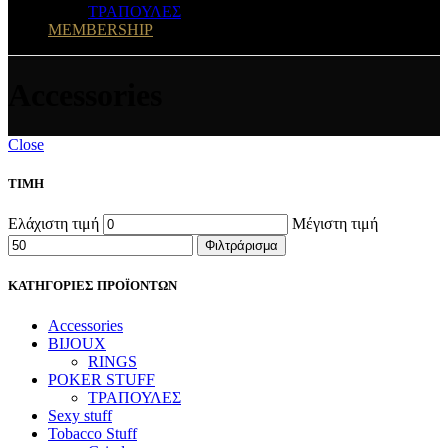
ΤΡΑΠΟΥΛΕΣ
MEMBERSHIP
Accessories
Close
ΤΙΜΗ
Ελάχιστη τιμή
Μέγιστη τιμή
Φιλτράρισμα
ΚΑΤΗΓΟΡΙΕΣ ΠΡΟΪΟΝΤΩΝ
Accessories
BIJOUX
RINGS
POKER STUFF
ΤΡΑΠΟΥΛΕΣ
Sexy stuff
Tobacco Stuff