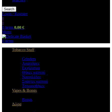
Watches
Search
Login / Register
0
0
0
items
0,00
€
Menu
0
items
Tobacco Stuff
Grinders
Αναπτήρες
Εκχύλισμα
Θήκες καπνού
Ναργιλέδες
Σπάστες καπνού
Τσιγαροθήκες
Vapes & Bongs
Bongs
Δώρα