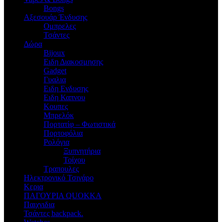
Bongs
Αξεσουάρ Ένδυσης
Oμπρελες
Τσάντες
Δώρα
Bijoux
Eιδη Διακοσμησης
Gadget
Γυαλια
Ειδη Ενδυσης
Ειδη Καπνου
Κουπες
Μπρελόκ
Πορτατίφ – Φωτιστικά
Πορτοφόλια
Ρολόγια
Ξυπνητήρια
Τοίχου
Τραπουλες
Ηλεκτρονικό Τσιγάρο
Κερια
ΠΑΓΟΥΡΙΑ QUOKKA
Παιχνιδια
Τσάντες backpack.