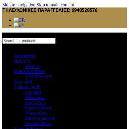
Skip to navigation
Skip to main content
ΤΗΛΕΦΩΝΙΚΕΣ ΠΑΡΑΓΓΕΛΙΕΣ: 6948528576
Select category
Accessories
BIJOUX
RINGS
POKER STUFF
ΤΡΑΠΟΥΛΕΣ
Sexy stuff
Tobacco Stuff
Grinders
Αναπτήρες
Εκχύλισμα
Θήκες καπνού
Ναργιλέδες
Σπάστες καπνού
Τσιγαροθήκες
Vapes & Bongs