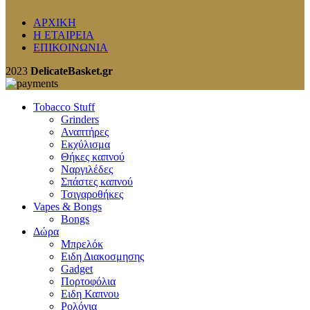
ΑΡΧΙΚΗ
Η ΕΤΑΙΡΕΙΑ
ΕΠΙΚΟΙΝΩΝΙΑ
2023
DelicateBasket.gr
Tobacco Stuff
Grinders
Αναπτήρες
Εκχύλισμα
Θήκες καπνού
Ναργιλέδες
Σπάστες καπνού
Τσιγαροθήκες
Vapes & Bongs
Bongs
Δώρα
Μπρελόκ
Eιδη Διακοσμησης
Gadget
Πορτοφόλια
Ειδη Καπνου
Ρολόγια