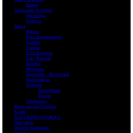
Bongs
Αξεσουάρ Ένδυσης
Oμπρελες
Τσάντες
Δώρα
Bijoux
Eιδη Διακοσμησης
Gadget
Γυαλια
Ειδη Ενδυσης
Ειδη Καπνου
Κουπες
Μπρελόκ
Πορτατίφ – Φωτιστικά
Πορτοφόλια
Ρολόγια
Ξυπνητήρια
Τοίχου
Τραπουλες
Ηλεκτρονικό Τσιγάρο
Κερια
ΠΑΓΟΥΡΙΑ QUOKKA
Παιχνιδια
Τσάντες backpack.