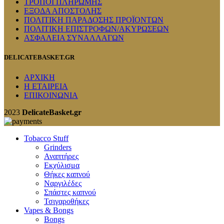
ΤΡΟΠΟΙ ΠΛΗΡΩΜΗΣ
ΕΞΟΔΑ ΑΠΟΣΤΟΛΗΣ
ΠΟΛΙΤΙΚΗ ΠΑΡΑΔΟΣΗΣ ΠΡΟΪΟΝΤΩΝ
ΠΟΛΙΤΙΚΗ ΕΠΙΣΤΡΟΦΩΝ/ΑΚΥΡΩΣΕΩΝ
ΑΣΦΑΛΕΙΑ ΣΥΝΑΛΛΑΓΩΝ
DELICATEBASKET.GR
ΑΡΧΙΚΗ
Η ΕΤΑΙΡΕΙΑ
ΕΠΙΚΟΙΝΩΝΙΑ
2023
DelicateBasket.gr
Tobacco Stuff
Grinders
Αναπτήρες
Εκχύλισμα
Θήκες καπνού
Ναργιλέδες
Σπάστες καπνού
Τσιγαροθήκες
Vapes & Bongs
Bongs