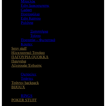
Μπρελόκ
Eιδη Διακοσμησης
Gadget
Πορτοφόλια
Ειδη Καπνου
Ρολόγια
Ξυπνητήρια
Τοίχου
Πορτατίφ – Φωτιστικά
Κουπες
Sexy stuff
Ηλεκτρονικό Τσιγάρο
ΠΑΓΟΥΡΙΑ QUOKKA
Παιχνιδια
Αξεσουάρ Ένδυσης
Oμπρελες
Τσάντες
Τσάντες backpack
BIJOUX
RINGS
POKER STUFF