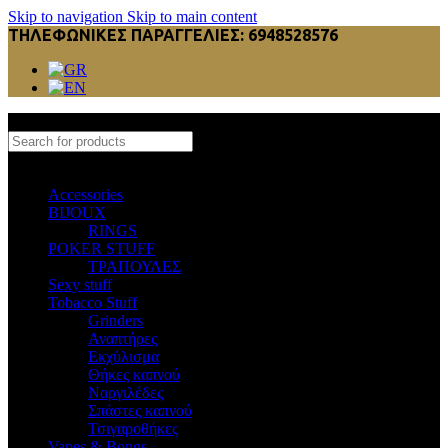
Skip to navigation
Skip to main content
ΤΗΛΕΦΩΝΙΚΕΣ ΠΑΡΑΓΓΕΛΙΕΣ: 6948528576
Select category
Accessories
BIJOUX
RINGS
POKER STUFF
ΤΡΑΠΟΥΛΕΣ
Sexy stuff
Tobacco Stuff
Grinders
Αναπτήρες
Εκχύλισμα
Θήκες καπνού
Ναργιλέδες
Σπάστες καπνού
Τσιγαροθήκες
Vapes & Bongs