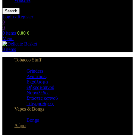
Watches
Search
Login / Register
0
0
0
items
0,00
€
Menu
0
items
Tobacco Stuff
Grinders
Αναπτήρες
Εκχύλισμα
Θήκες καπνού
Ναργιλέδες
Σπάστες καπνού
Τσιγαροθήκες
Vapes & Bongs
Bongs
Δώρα