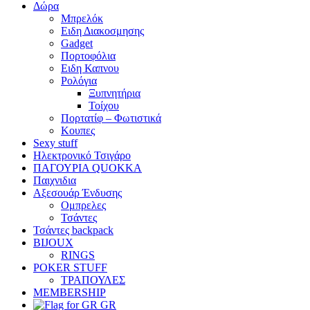
Δώρα
Μπρελόκ
Eιδη Διακοσμησης
Gadget
Πορτοφόλια
Ειδη Καπνου
Ρολόγια
Ξυπνητήρια
Τοίχου
Πορτατίφ – Φωτιστικά
Κουπες
Sexy stuff
Ηλεκτρονικό Τσιγάρο
ΠΑΓΟΥΡΙΑ QUOKKA
Παιχνιδια
Αξεσουάρ Ένδυσης
Oμπρελες
Τσάντες
Τσάντες backpack
BIJOUX
RINGS
POKER STUFF
ΤΡΑΠΟΥΛΕΣ
MEMBERSHIP
GR