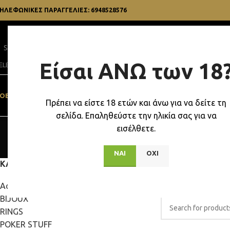
ΗΛΕΦΩΝΙΚΕΣ ΠΑΡΑΓΓΕΛΙΕΣ: 6948528576
Είσαι ΑΝΩ των 18
ELECT CATEGORY
OBACCO STUFF
VAPES & BONGS
ΔΏΡΑ
SEXY STUFF
ΗΛΕΚΤΡΟΝΙΚΌ ΤΣΙ
Πρέπει να είστε 18 ετών και άνω για να δείτε τη
σελίδα. Επαληθεύστε την ηλικία σας για να
C
εισέλθετε.
ΝΑΙ
ΟΧΙ
ΚΑΤΗΓΟΡΙΕΣ ΠΡΟΪΟΝΤΩΝ
Αρχική σελίδα
/
CBD 
Accessories
Δεν βρέθηκε κανένα π
BIJOUX
RINGS
POKER STUFF