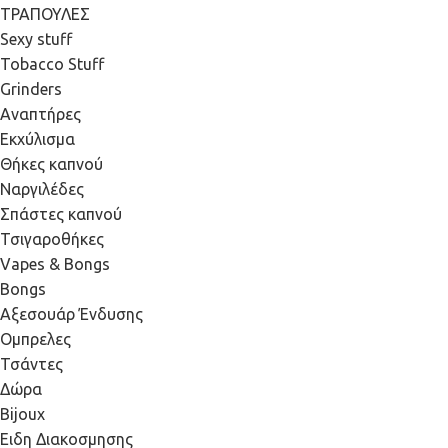
ΤΡΑΠΟΥΛΕΣ
Sexy stuff
Tobacco Stuff
Grinders
Αναπτήρες
Εκχύλισμα
Θήκες καπνού
Ναργιλέδες
Σπάστες καπνού
Τσιγαροθήκες
Vapes & Bongs
Bongs
Αξεσουάρ Ένδυσης
Oμπρελες
Τσάντες
Δώρα
Bijoux
Eιδη Διακοσμησης