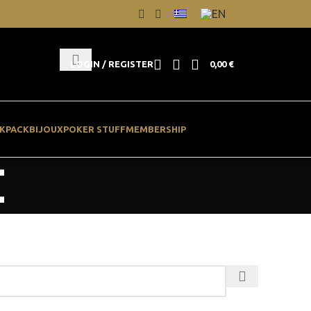
LOGIN / REGISTER
0,00
€
KPACK
BIJOUX
POKER STUFF
MEMBERSHIP
Σ