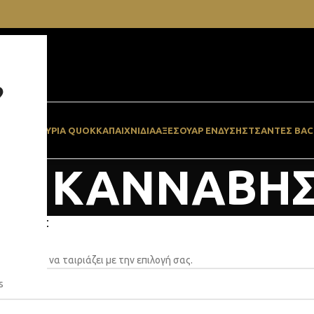
?
ΓΆΡΟ
ΠΑΓΟΥΡΙΑ QUOKKA
ΠΑΙΧΝΙΔΙΑ
ΑΞΕΣΟΥΆΡ ΈΝΔΥΣΗΣ
ΤΣΆΝΤΕΣ BAC
BD ΚΑΝΝΑΒΗ
ΚΑΝΝΑΒΗΣ
ροϊόν που να ταιριάζει με την επιλογή σας.