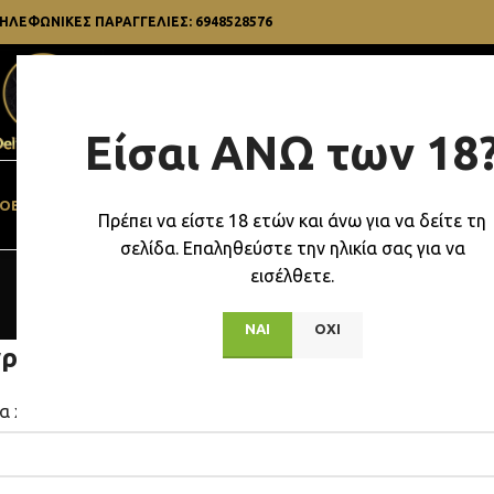
ΗΛΕΦΩΝΙΚΕΣ ΠΑΡΑΓΓΕΛΙΕΣ: 6948528576
Είσαι ΑΝΩ των 18
SELECT CATEGORY
OBACCO STUFF
VAPES & BONGS
ΔΏΡΑ
SEXY STUFF
ΗΛΕΚΤΡΟΝΙΚΌ ΤΣΙ
Πρέπει να είστε 18 ετών και άνω για να δείτε τη
σελίδα. Επαληθεύστε την ηλικία σας για να
εισέλθετε.
ΝΑΙ
ΟΧΙ
γραφή
α χρήστη
*