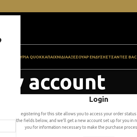
?
ΓΆΡΟ
ΠΑΓΟΥΡΙΑ QUOKKA
ΠΑΙΧΝΙΔΙΑ
ΑΞΕΣΟΥΆΡ ΈΝΔΥΣΗΣ
ΤΣΆΝΤΕΣ BAC
My account
Login
Registering for this site allows you to access your order status a
the fields below, and we'll get a new account set up for you in n
you for information necessary to make the purchase process