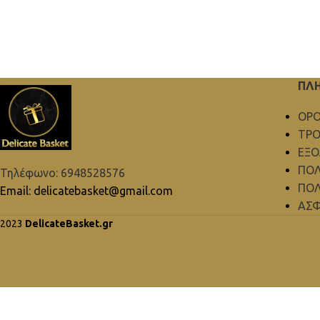
ΠΛ
ΟΡΟ
ΤΡΟ
ΕΞ
ΠΟΛ
Τηλέφωνο: 6948528576
ΠΟΛ
Email: delicatebasket@gmail.com
ΑΣΦ
2023
DelicateBasket.gr