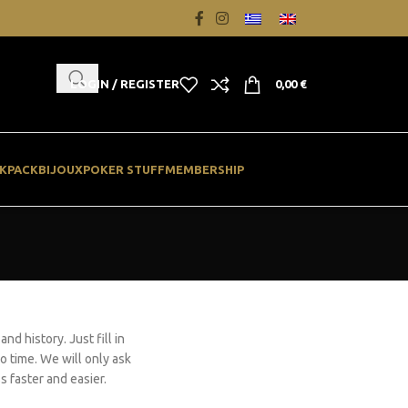
LOGIN / REGISTER
0,00
€
KPACK
BIJOUX
POKER STUFF
MEMBERSHIP
nd history. Just fill in
o time. We will only ask
 faster and easier.