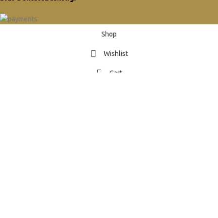
Shop
Wishlist
Cart
My account
Είσαι ΑΝΩ των 18?
Πρέπει να είστε 18 ετών και άνω για να δείτε τη σελίδα.
Επαληθεύστε την ηλικία σας για να εισέλθετε.
ΑΠΑΓΟΡΕΥΕΤΑΙ Η ΕΙΣΟΔΟΣ ΣΤO ESHOP
Η πρόσβασή σας είναι περιορισμένη λόγω της ηλικίας σας.
ΝΑΙ
ΟΧΙ
GR
EN