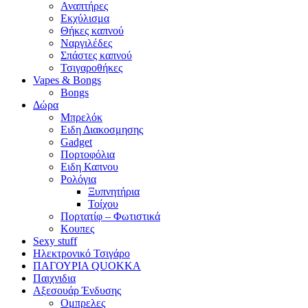
Αναπτήρες
Εκχύλισμα
Θήκες καπνού
Ναργιλέδες
Σπάστες καπνού
Τσιγαροθήκες
Vapes & Bongs
Bongs
Δώρα
Μπρελόκ
Eιδη Διακοσμησης
Gadget
Πορτοφόλια
Ειδη Καπνου
Ρολόγια
Ξυπνητήρια
Τοίχου
Πορτατίφ – Φωτιστικά
Κουπες
Sexy stuff
Ηλεκτρονικό Τσιγάρο
ΠΑΓΟΥΡΙΑ QUOKKA
Παιχνιδια
Αξεσουάρ Ένδυσης
Oμπρελες