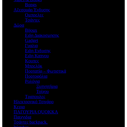
Bongs
Αξεσουάρ Ένδυσης
Oμπρελες
Τσάντες
Δώρα
Bijoux
Eιδη Διακοσμησης
Gadget
Γυαλια
Ειδη Ενδυσης
Ειδη Καπνου
Κουπες
Μπρελόκ
Πορτατίφ – Φωτιστικά
Πορτοφόλια
Ρολόγια
Ξυπνητήρια
Τοίχου
Τραπουλες
Ηλεκτρονικό Τσιγάρο
Κερια
ΠΑΓΟΥΡΙΑ QUOKKA
Παιχνιδια
Τσάντες backpack.