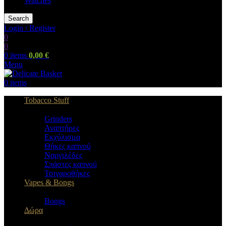
Watches
Search
Login / Register
0
0
0
items
0,00
€
Menu
0
items
Tobacco Stuff
Grinders
Αναπτήρες
Εκχύλισμα
Θήκες καπνού
Ναργιλέδες
Σπάστες καπνού
Τσιγαροθήκες
Vapes & Bongs
Bongs
Δώρα