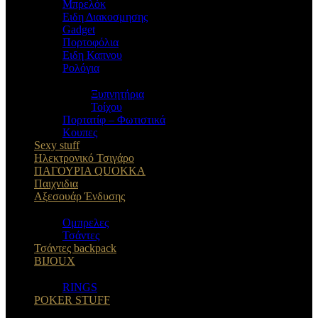
Μπρελόκ
Eιδη Διακοσμησης
Gadget
Πορτοφόλια
Ειδη Καπνου
Ρολόγια
Ξυπνητήρια
Τοίχου
Πορτατίφ – Φωτιστικά
Κουπες
Sexy stuff
Ηλεκτρονικό Τσιγάρο
ΠΑΓΟΥΡΙΑ QUOKKA
Παιχνιδια
Αξεσουάρ Ένδυσης
Oμπρελες
Τσάντες
Τσάντες backpack
BIJOUX
RINGS
POKER STUFF