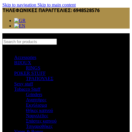
Skip to navigation
Skip to main content
ΤΗΛΕΦΩΝΙΚΕΣ ΠΑΡΑΓΓΕΛΙΕΣ: 6948528576
Select category
Accessories
BIJOUX
RINGS
POKER STUFF
ΤΡΑΠΟΥΛΕΣ
Sexy stuff
Tobacco Stuff
Grinders
Αναπτήρες
Εκχύλισμα
Θήκες καπνού
Ναργιλέδες
Σπάστες καπνού
Τσιγαροθήκες
Vapes & Bongs