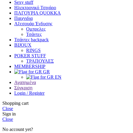
Sexy stuff
Ηλεκτρονικό Τσιγάρο
ΠΑΓΟΥΡΙΑ QUOKKA
Παιχνιδια
Αξεσουάρ Ένδυσης
Oμπρελες
Τσάντες
Τσάντες backpack
BIJOUX
RINGS
POKER STUFF
ΤΡΑΠΟΥΛΕΣ
MEMBERSHIP
GR
EN
Αγαπημένα
Σύγκριση
Login / Register
Shopping cart
Close
Sign in
Close
No account yet?