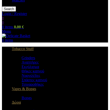
Watches
Search
Login / Register
0
0
0
items
0,00
€
Menu
0
items
Tobacco Stuff
Grinders
Αναπτήρες
Εκχύλισμα
Θήκες καπνού
Ναργιλέδες
Σπάστες καπνού
Τσιγαροθήκες
Vapes & Bongs
Bongs
Δώρα