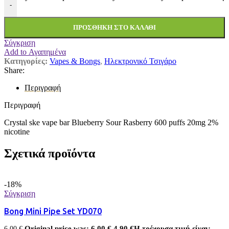
-
ΠΡΟΣΘΉΚΗ ΣΤΟ ΚΑΛΆΘΙ
Σύγκριση
Add to Αγαπημένα
Κατηγορίες:
Vapes & Bongs
,
Ηλεκτρονικό Τσιγάρο
Share:
Περιγραφή
Περιγραφή
Crystal ske vape bar Blueberry Sour Rasberry 600 puffs 20mg 2%
nicotine
Σχετικά προϊόντα
-18%
Σύγκριση
Bong Mini Pipe Set YD070
Original price was: 6,00 €.
4,90
€
Η τρέχουσα τιμή είναι:
6,00
€