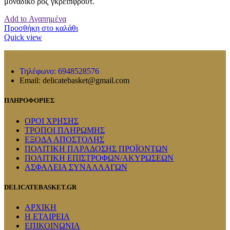
μοναδικό ροζ γκρειπφρουτ.
Add to Αγαπημένα
Προσθήκη στο καλάθι
Quick view
Τηλέφωνο: 6948528576
Email: delicatebasket@gmail.com
ΠΛΗΡΟΦΟΡΙΕΣ
ΟΡΟΙ ΧΡΗΣΗΣ
ΤΡΟΠΟΙ ΠΛΗΡΩΜΗΣ
ΕΞΟΔΑ ΑΠΟΣΤΟΛΗΣ
ΠΟΛΙΤΙΚΗ ΠΑΡΑΔΟΣΗΣ ΠΡΟΪΟΝΤΩΝ
ΠΟΛΙΤΙΚΗ ΕΠΙΣΤΡΟΦΩΝ/ΑΚΥΡΩΣΕΩΝ
ΑΣΦΑΛΕΙΑ ΣΥΝΑΛΛΑΓΩΝ
DELICATEBASKET.GR
ΑΡΧΙΚΗ
Η ΕΤΑΙΡΕΙΑ
ΕΠΙΚΟΙΝΩΝΙΑ