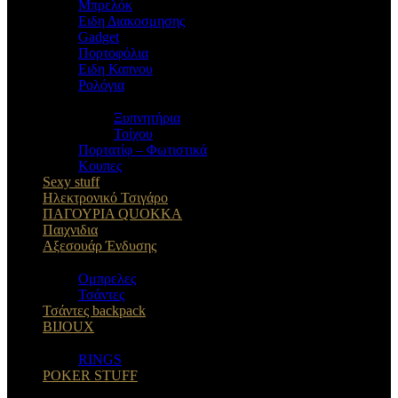
Μπρελόκ
Eιδη Διακοσμησης
Gadget
Πορτοφόλια
Ειδη Καπνου
Ρολόγια
Ξυπνητήρια
Τοίχου
Πορτατίφ – Φωτιστικά
Κουπες
Sexy stuff
Ηλεκτρονικό Τσιγάρο
ΠΑΓΟΥΡΙΑ QUOKKA
Παιχνιδια
Αξεσουάρ Ένδυσης
Oμπρελες
Τσάντες
Τσάντες backpack
BIJOUX
RINGS
POKER STUFF