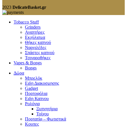
2023
DelicateBasket.gr
Tobacco Stuff
Grinders
Αναπτήρες
Εκχύλισμα
Θήκες καπνού
Ναργιλέδες
Σπάστες καπνού
Τσιγαροθήκες
Vapes & Bongs
Bongs
Δώρα
Μπρελόκ
Eιδη Διακοσμησης
Gadget
Πορτοφόλια
Ειδη Καπνου
Ρολόγια
Ξυπνητήρια
Τοίχου
Πορτατίφ – Φωτιστικά
Κουπες