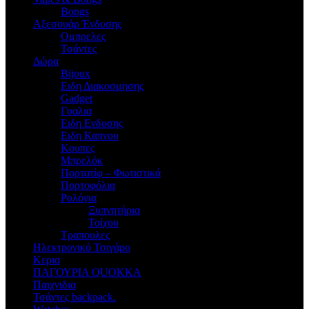
Bongs
Αξεσουάρ Ένδυσης
Oμπρελες
Τσάντες
Δώρα
Bijoux
Eιδη Διακοσμησης
Gadget
Γυαλια
Ειδη Ενδυσης
Ειδη Καπνου
Κουπες
Μπρελόκ
Πορτατίφ – Φωτιστικά
Πορτοφόλια
Ρολόγια
Ξυπνητήρια
Τοίχου
Τραπουλες
Ηλεκτρονικό Τσιγάρο
Κερια
ΠΑΓΟΥΡΙΑ QUOKKA
Παιχνιδια
Τσάντες backpack.