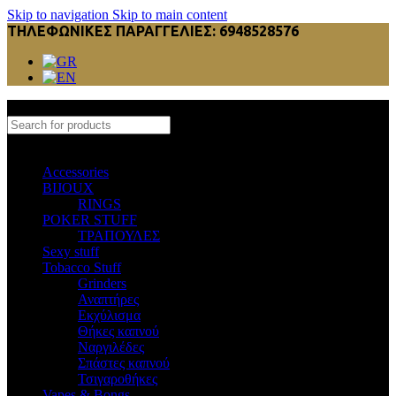
Skip to navigation
Skip to main content
ΤΗΛΕΦΩΝΙΚΕΣ ΠΑΡΑΓΓΕΛΙΕΣ: 6948528576
Select category
Accessories
BIJOUX
RINGS
POKER STUFF
ΤΡΑΠΟΥΛΕΣ
Sexy stuff
Tobacco Stuff
Grinders
Αναπτήρες
Εκχύλισμα
Θήκες καπνού
Ναργιλέδες
Σπάστες καπνού
Τσιγαροθήκες
Vapes & Bongs