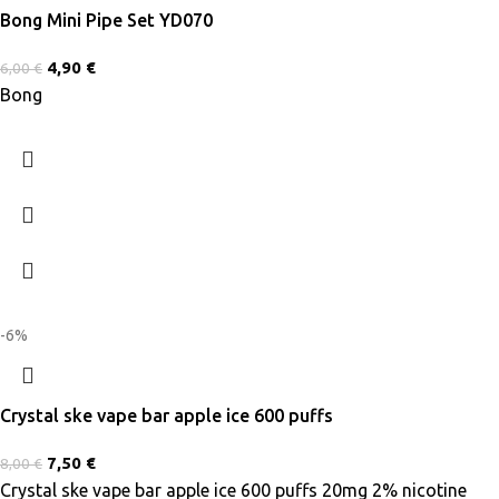
Bong Mini Pipe Set YD070
4,90
€
6,00
€
Bong
-6%
Crystal ske vape bar apple ice 600 puffs
7,50
€
8,00
€
Crystal ske vape bar apple ice 600 puffs 20mg 2% nicotine