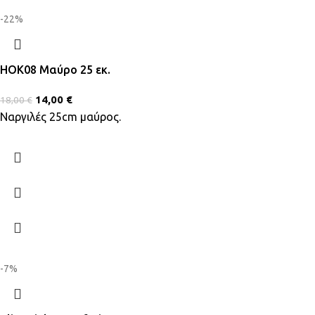
-22%
HOK08 Μαύρο 25 εκ.
14,00
€
18,00
€
Ναργιλές 25cm μαύρος.
-7%