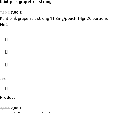
Klint pink grapefruit strong
7,00
€
7,50
€
Klint pink grapefruit strong 11.2mg/pouch 14gr 20 portions
No4
-7%
Product
7,00
€
7,50
€