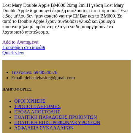
Lost Mary Double Apple BM600 20mg 2ml.Η γεύση Lost Mary
Double Apple δημιουργεί έκρηξη απόλαυσης στο στόμα σας! Ένα
είδος μήλου δεν ήταν αρκετό για την Elf Bar και το ΒΜ600. Σε
αυτό το Double Apple έχουν συνδυάσει γλυκά και ζουμερά
κόκκινα μήλα με πράσινα μήλα για να δημιουργήσουν ένα
λαχταριστό αποτέλεσμα.
Add to Αγαπημένα
Προσθήκη στο καλάθι
Quick view
Τηλέφωνο: 6948528576
Email: delicatebasket@gmail.com
ΠΛΗΡΟΦΟΡΙΕΣ
ΟΡΟΙ ΧΡΗΣΗΣ
ΤΡΟΠΟΙ ΠΛΗΡΩΜΗΣ
ΕΞΟΔΑ ΑΠΟΣΤΟΛΗΣ
ΠΟΛΙΤΙΚΗ ΠΑΡΑΔΟΣΗΣ ΠΡΟΪΟΝΤΩΝ
ΠΟΛΙΤΙΚΗ ΕΠΙΣΤΡΟΦΩΝ/ΑΚΥΡΩΣΕΩΝ
ΑΣΦΑΛΕΙΑ ΣΥΝΑΛΛΑΓΩΝ