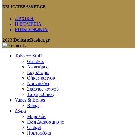
DELICATEBASKET.GR
ΑΡΧΙΚΗ
Η ΕΤΑΙΡΕΙΑ
ΕΠΙΚΟΙΝΩΝΙΑ
2023
DelicateBasket.gr
Tobacco Stuff
Grinders
Αναπτήρες
Εκχύλισμα
Θήκες καπνού
Ναργιλέδες
Σπάστες καπνού
Τσιγαροθήκες
Vapes & Bongs
Bongs
Δώρα
Μπρελόκ
Eιδη Διακοσμησης
Gadget
Πορτοφόλια