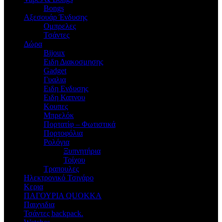
Bongs
Αξεσουάρ Ένδυσης
Oμπρελες
Τσάντες
Δώρα
Bijoux
Eιδη Διακοσμησης
Gadget
Γυαλια
Ειδη Ενδυσης
Ειδη Καπνου
Κουπες
Μπρελόκ
Πορτατίφ – Φωτιστικά
Πορτοφόλια
Ρολόγια
Ξυπνητήρια
Τοίχου
Τραπουλες
Ηλεκτρονικό Τσιγάρο
Κερια
ΠΑΓΟΥΡΙΑ QUOKKA
Παιχνιδια
Τσάντες backpack.