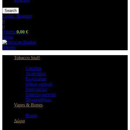
Watches
Search
Login / Register
0
0
0
items
0,00
€
Menu
0
items
Tobacco Stuff
Grinders
Αναπτήρες
Εκχύλισμα
Θήκες καπνού
Ναργιλέδες
Σπάστες καπνού
Τσιγαροθήκες
Vapes & Bongs
Bongs
Δώρα