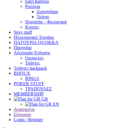
Ειδη Καπνου
Ρολόγια
Ξυπνητήρια
Τοίχου
Πορτατίφ – Φωτιστικά
Κουπες
Sexy stuff
Ηλεκτρονικό Τσιγάρο
ΠΑΓΟΥΡΙΑ QUOKKA
Παιχνιδια
Αξεσουάρ Ένδυσης
Oμπρελες
Τσάντες
Τσάντες backpack
BIJOUX
RINGS
POKER STUFF
ΤΡΑΠΟΥΛΕΣ
MEMBERSHIP
GR
EN
Αγαπημένα
Σύγκριση
Login / Register