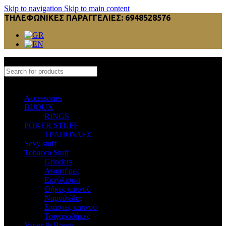
Skip to navigation
Skip to main content
ΤΗΛΕΦΩΝΙΚΕΣ ΠΑΡΑΓΓΕΛΙΕΣ: 6948528576
Select category
Accessories
BIJOUX
RINGS
POKER STUFF
ΤΡΑΠΟΥΛΕΣ
Sexy stuff
Tobacco Stuff
Grinders
Αναπτήρες
Εκχύλισμα
Θήκες καπνού
Ναργιλέδες
Σπάστες καπνού
Τσιγαροθήκες
Vapes & Bongs