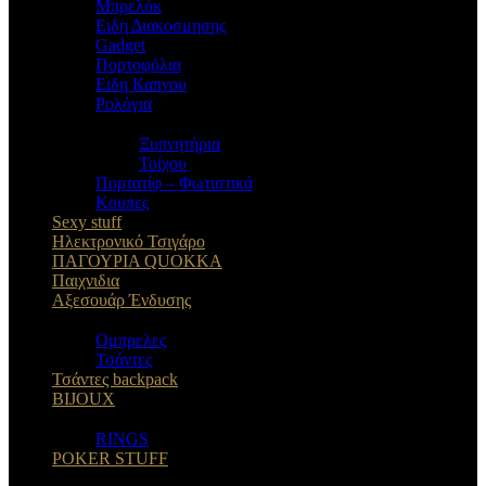
Μπρελόκ
Eιδη Διακοσμησης
Gadget
Πορτοφόλια
Ειδη Καπνου
Ρολόγια
Ξυπνητήρια
Τοίχου
Πορτατίφ – Φωτιστικά
Κουπες
Sexy stuff
Ηλεκτρονικό Τσιγάρο
ΠΑΓΟΥΡΙΑ QUOKKA
Παιχνιδια
Αξεσουάρ Ένδυσης
Oμπρελες
Τσάντες
Τσάντες backpack
BIJOUX
RINGS
POKER STUFF