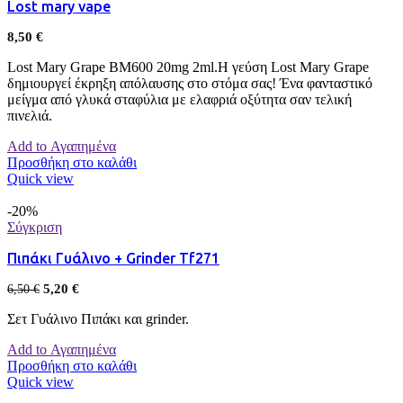
Lost mary vape
8,50
€
Lost Mary Grape BM600 20mg 2ml.Η γεύση Lost Mary Grape
δημιουργεί έκρηξη απόλαυσης στο στόμα σας! Ένα φανταστικό
μείγμα από γλυκά σταφύλια με ελαφριά οξύτητα σαν τελική
πινελιά.
Add to Αγαπημένα
Προσθήκη στο καλάθι
Quick view
-20%
Σύγκριση
Πιπάκι Γυάλινο + Grinder Tf271
5,20
€
6,50
€
Σετ Γυάλινο Πιπάκι και grinder.
Add to Αγαπημένα
Προσθήκη στο καλάθι
Quick view