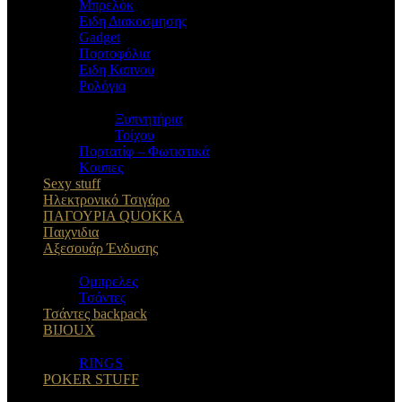
Μπρελόκ
Eιδη Διακοσμησης
Gadget
Πορτοφόλια
Ειδη Καπνου
Ρολόγια
Ξυπνητήρια
Τοίχου
Πορτατίφ – Φωτιστικά
Κουπες
Sexy stuff
Ηλεκτρονικό Τσιγάρο
ΠΑΓΟΥΡΙΑ QUOKKA
Παιχνιδια
Αξεσουάρ Ένδυσης
Oμπρελες
Τσάντες
Τσάντες backpack
BIJOUX
RINGS
POKER STUFF