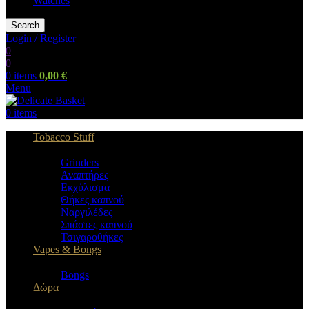
Watches
Search
Login / Register
0
0
0
items
0,00
€
Menu
0
items
Tobacco Stuff
Grinders
Αναπτήρες
Εκχύλισμα
Θήκες καπνού
Ναργιλέδες
Σπάστες καπνού
Τσιγαροθήκες
Vapes & Bongs
Bongs
Δώρα