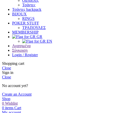
Oμπρελες
Τσάντες
Τσάντες backpack
BIJOUX
RINGS
POKER STUFF
ΤΡΑΠΟΥΛΕΣ
MEMBERSHIP
GR
EN
Αγαπημένα
Σύγκριση
Login / Register
Shopping cart
Close
Sign in
Close
No account yet?
Create an Account
Shop
0
Wishlist
0
items
Cart
My account