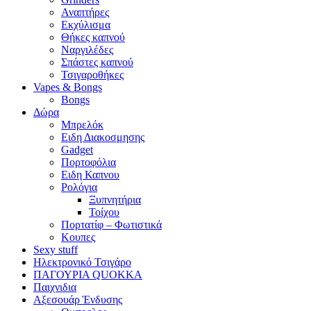
Αναπτήρες
Εκχύλισμα
Θήκες καπνού
Ναργιλέδες
Σπάστες καπνού
Τσιγαροθήκες
Vapes & Bongs
Bongs
Δώρα
Μπρελόκ
Eιδη Διακοσμησης
Gadget
Πορτοφόλια
Ειδη Καπνου
Ρολόγια
Ξυπνητήρια
Τοίχου
Πορτατίφ – Φωτιστικά
Κουπες
Sexy stuff
Ηλεκτρονικό Τσιγάρο
ΠΑΓΟΥΡΙΑ QUOKKA
Παιχνιδια
Αξεσουάρ Ένδυσης