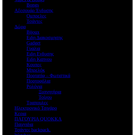
Bongs
Αξεσουάρ Ένδυσης
Oμπρελες
Τσάντες
Δώρα
Bijoux
Eιδη Διακοσμησης
Gadget
Γυαλια
Ειδη Ενδυσης
Ειδη Καπνου
Κουπες
Μπρελόκ
Πορτατίφ – Φωτιστικά
Πορτοφόλια
Ρολόγια
Ξυπνητήρια
Τοίχου
Τραπουλες
Ηλεκτρονικό Τσιγάρο
Κερια
ΠΑΓΟΥΡΙΑ QUOKKA
Παιχνιδια
Τσάντες backpack.