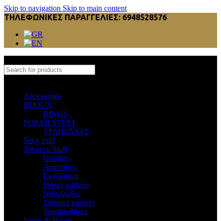
Skip to navigation
Skip to main content
ΤΗΛΕΦΩΝΙΚΕΣ ΠΑΡΑΓΓΕΛΙΕΣ: 6948528576
Select category
Accessories
BIJOUX
RINGS
POKER STUFF
ΤΡΑΠΟΥΛΕΣ
Sexy stuff
Tobacco Stuff
Grinders
Αναπτήρες
Εκχύλισμα
Θήκες καπνού
Ναργιλέδες
Σπάστες καπνού
Τσιγαροθήκες
Vapes & Bongs