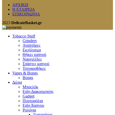
ΑΡΧΙΚΗ
Η ΕΤΑΙΡΕΙΑ
ΕΠΙΚΟΙΝΩΝΙΑ
2023
DelicateBasket.gr
Tobacco Stuff
Grinders
Αναπτήρες
Εκχύλισμα
Θήκες καπνού
Ναργιλέδες
Σπάστες καπνού
Τσιγαροθήκες
Vapes & Bongs
Bongs
Δώρα
Μπρελόκ
Eιδη Διακοσμησης
Gadget
Πορτοφόλια
Ειδη Καπνου
Ρολόγια
Ξυπνητήρια