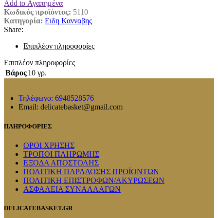
Add to Αγαπημένα
Κωδικός προϊόντος:
5110
Κατηγορία:
Ειδη Κανναβης
Share:
Επιπλέον πληροφορίες
Επιπλέον πληροφορίες
Βάρος
10 γρ.
Τηλέφωνο: 6948528576
Email: delicatebasket@gmail.com
ΠΛΗΡΟΦΟΡΙΕΣ
ΟΡΟΙ ΧΡΗΣΗΣ
ΤΡΟΠΟΙ ΠΛΗΡΩΜΗΣ
ΕΞΟΔΑ ΑΠΟΣΤΟΛΗΣ
ΠΟΛΙΤΙΚΗ ΠΑΡΑΔΟΣΗΣ ΠΡΟΪΟΝΤΩΝ
ΠΟΛΙΤΙΚΗ ΕΠΙΣΤΡΟΦΩΝ/ΑΚΥΡΩΣΕΩΝ
ΑΣΦΑΛΕΙΑ ΣΥΝΑΛΛΑΓΩΝ
DELICATEBASKET.GR