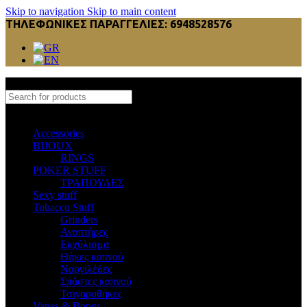
Skip to navigation
Skip to main content
ΤΗΛΕΦΩΝΙΚΕΣ ΠΑΡΑΓΓΕΛΙΕΣ: 6948528576
Select category
Accessories
BIJOUX
RINGS
POKER STUFF
ΤΡΑΠΟΥΛΕΣ
Sexy stuff
Tobacco Stuff
Grinders
Αναπτήρες
Εκχύλισμα
Θήκες καπνού
Ναργιλέδες
Σπάστες καπνού
Τσιγαροθήκες
Vapes & Bongs