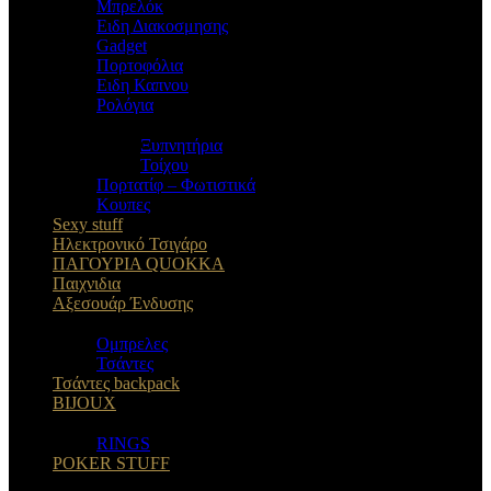
Μπρελόκ
Eιδη Διακοσμησης
Gadget
Πορτοφόλια
Ειδη Καπνου
Ρολόγια
Ξυπνητήρια
Τοίχου
Πορτατίφ – Φωτιστικά
Κουπες
Sexy stuff
Ηλεκτρονικό Τσιγάρο
ΠΑΓΟΥΡΙΑ QUOKKA
Παιχνιδια
Αξεσουάρ Ένδυσης
Oμπρελες
Τσάντες
Τσάντες backpack
BIJOUX
RINGS
POKER STUFF