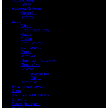
Bongs
Αξεσουάρ Ένδυσης
Oμπρελες
Τσάντες
Δώρα
Bijoux
Eιδη Διακοσμησης
Gadget
Γυαλια
Ειδη Ενδυσης
Ειδη Καπνου
Κουπες
Μπρελόκ
Πορτατίφ – Φωτιστικά
Πορτοφόλια
Ρολόγια
Ξυπνητήρια
Τοίχου
Τραπουλες
Ηλεκτρονικό Τσιγάρο
Κερια
ΠΑΓΟΥΡΙΑ QUOKKA
Παιχνιδια
Τσάντες backpack.