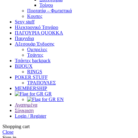
Τοίχου
Πορτατίφ – Φωτιστικά
Κουπες
Sexy stuff
Ηλεκτρονικό Τσιγάρο
ΠΑΓΟΥΡΙΑ QUOKKA
Παιχνιδια
Αξεσουάρ Ένδυσης
Oμπρελες
Τσάντες
Τσάντες backpack
BIJOUX
RINGS
POKER STUFF
ΤΡΑΠΟΥΛΕΣ
MEMBERSHIP
GR
EN
Αγαπημένα
Σύγκριση
Login / Register
Shopping cart
Close
Sign in