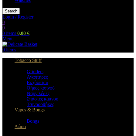
Watches
Search
Login / Register
0
0
0
items
0,00
€
Menu
0
items
Tobacco Stuff
Grinders
Αναπτήρες
Εκχύλισμα
Θήκες καπνού
Ναργιλέδες
Σπάστες καπνού
Τσιγαροθήκες
Vapes & Bongs
Bongs
Δώρα