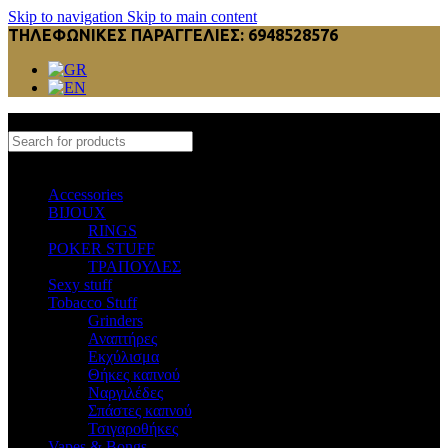
Skip to navigation
Skip to main content
ΤΗΛΕΦΩΝΙΚΕΣ ΠΑΡΑΓΓΕΛΙΕΣ: 6948528576
Select category
Accessories
BIJOUX
RINGS
POKER STUFF
ΤΡΑΠΟΥΛΕΣ
Sexy stuff
Tobacco Stuff
Grinders
Αναπτήρες
Εκχύλισμα
Θήκες καπνού
Ναργιλέδες
Σπάστες καπνού
Τσιγαροθήκες
Vapes & Bongs