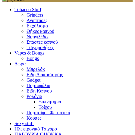
Tobacco Stuff
Grinders
Αναπτήρες
Εκχύλισμα
Θήκες καπνού
Ναργιλέδες
Σπάστες καπνού
Τσιγαροθήκες
Vapes & Bongs
Bongs
Δώρα
Μπρελόκ
Eιδη Διακοσμησης
Gadget
Πορτοφόλια
Ειδη Καπνου
Ρολόγια
Ξυπνητήρια
Τοίχου
Πορτατίφ – Φωτιστικά
Κουπες
Sexy stuff
Ηλεκτρονικό Τσιγάρο
ΠΑΓΟΥΡΙΑ QUOKKA