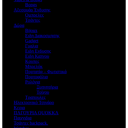
Bongs
Αξεσουάρ Ένδυσης
Oμπρελες
Τσάντες
Δώρα
Bijoux
Eιδη Διακοσμησης
Gadget
Γυαλια
Ειδη Ενδυσης
Ειδη Καπνου
Κουπες
Μπρελόκ
Πορτατίφ – Φωτιστικά
Πορτοφόλια
Ρολόγια
Ξυπνητήρια
Τοίχου
Τραπουλες
Ηλεκτρονικό Τσιγάρο
Κερια
ΠΑΓΟΥΡΙΑ QUOKKA
Παιχνιδια
Τσάντες backpack.