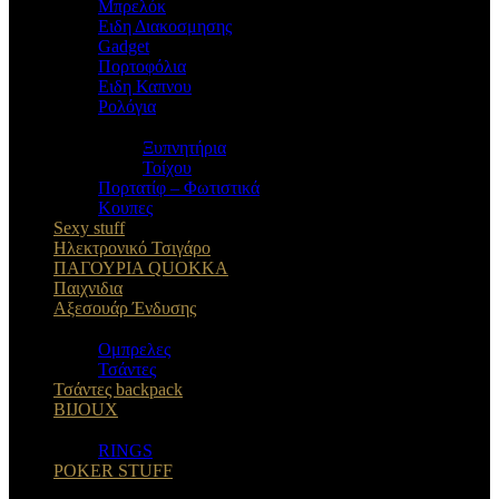
Μπρελόκ
Eιδη Διακοσμησης
Gadget
Πορτοφόλια
Ειδη Καπνου
Ρολόγια
Ξυπνητήρια
Τοίχου
Πορτατίφ – Φωτιστικά
Κουπες
Sexy stuff
Ηλεκτρονικό Τσιγάρο
ΠΑΓΟΥΡΙΑ QUOKKA
Παιχνιδια
Αξεσουάρ Ένδυσης
Oμπρελες
Τσάντες
Τσάντες backpack
BIJOUX
RINGS
POKER STUFF