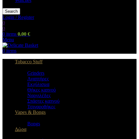
Watches
Search
Login / Register
0
0
0
items
0,00
€
Menu
0
items
Tobacco Stuff
Grinders
Αναπτήρες
Εκχύλισμα
Θήκες καπνού
Ναργιλέδες
Σπάστες καπνού
Τσιγαροθήκες
Vapes & Bongs
Bongs
Δώρα