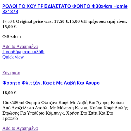
ΡΟΛΟΙ ΤΟΙΧΟΥ ΤΡΙΣΔΙΑΣΤΑΤΟ ΦΟΝΤΟ Φ30x4cm Homie
321873
Original price was: 17,50 €.
15,00
€
Η τρέχουσα τιμή είναι:
17,50
€
15,00 €.
Φ30x4cm
Add to Αγαπημένα
Προσθήκη στο καλάθι
Quick view
Σύγκριση
Φορητό Φλιτζάνι Καφέ Με Λαβή Και Άχυρο
16,00
€
16oz/480ml Φορητό Φλιτζάνι Καφέ Με Λαβή Και Άχυρο, Κούπα
Από Ανοξείδωτο Ατσάλι Με Μόνωση Κενού, Κούπα Καφέ Διπλής
Στρώσης Για Υπαίθριο Κάμπινγκ, Χρήση Στο Σπίτι Και Στο
Γραφείο
Add to Αγαπημένα