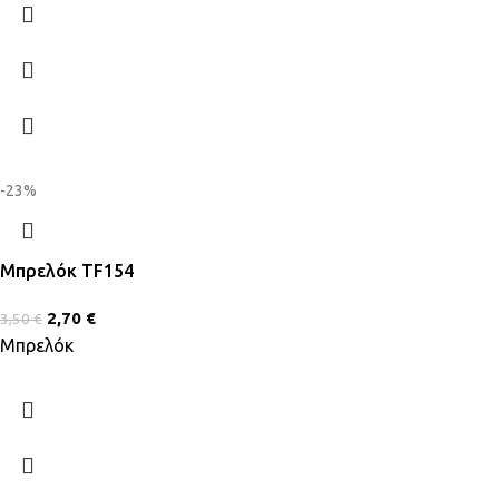
-23%
Μπρελόκ TF154
2,70
€
3,50
€
Μπρελόκ