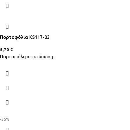
Πορτοφόλια KS117-03
5,70
€
Πορτοφόλι με εκτύπωση.
-35%