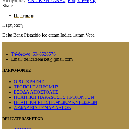
Κατηγορίες:
CBD ΚΑΝΝΑΒΗΣ
,
Ειδη Κανναβης
Share:
Περιγραφή
Περιγραφή
Delta Bang Pistachio Ice cream Indica 1gram Vape
Τηλέφωνο: 6948528576
Email: delicatebasket@gmail.com
ΠΛΗΡΟΦΟΡΙΕΣ
ΟΡΟΙ ΧΡΗΣΗΣ
ΤΡΟΠΟΙ ΠΛΗΡΩΜΗΣ
ΕΞΟΔΑ ΑΠΟΣΤΟΛΗΣ
ΠΟΛΙΤΙΚΗ ΠΑΡΑΔΟΣΗΣ ΠΡΟΪΟΝΤΩΝ
ΠΟΛΙΤΙΚΗ ΕΠΙΣΤΡΟΦΩΝ/ΑΚΥΡΩΣΕΩΝ
ΑΣΦΑΛΕΙΑ ΣΥΝΑΛΛΑΓΩΝ
DELICATEBASKET.GR