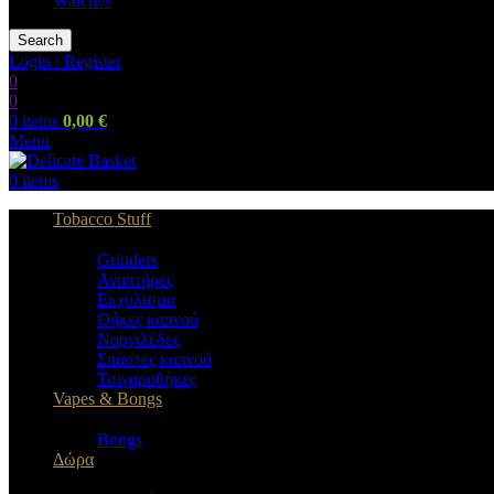
Watches
Search
Login / Register
0
0
0
items
0,00
€
Menu
0
items
Tobacco Stuff
Grinders
Αναπτήρες
Εκχύλισμα
Θήκες καπνού
Ναργιλέδες
Σπάστες καπνού
Τσιγαροθήκες
Vapes & Bongs
Bongs
Δώρα