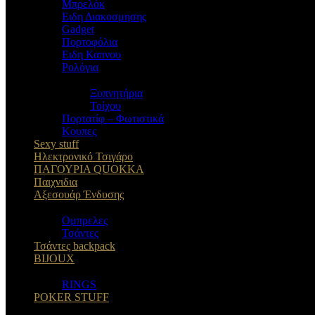
Μπρελόκ
Eιδη Διακοσμησης
Gadget
Πορτοφόλια
Ειδη Καπνου
Ρολόγια
Ξυπνητήρια
Τοίχου
Πορτατίφ – Φωτιστικά
Κουπες
Sexy stuff
Ηλεκτρονικό Τσιγάρο
ΠΑΓΟΥΡΙΑ QUOKKA
Παιχνιδια
Αξεσουάρ Ένδυσης
Oμπρελες
Τσάντες
Τσάντες backpack
BIJOUX
RINGS
POKER STUFF