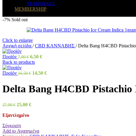
ΤΡΑΠΟΥΛΕΣ
MEMBERSHIP
-7%
Sold out
Click to enlarge
Αρχική σελίδα
/
CBD ΚΑΝΝΑΒΗΣ
/
Delta Bang H4CBD Pistachio
Προϊόν
6,50
€
7,00
€
Back to products
Προϊόν
14,50
€
16,50
€
Delta Bang H4CBD Pistachio 
25,00
€
27,00
€
Εξαντλημένο
Σύγκριση
Add to Αγαπημένα