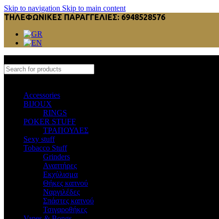
Skip to navigation
Skip to main content
ΤΗΛΕΦΩΝΙΚΕΣ ΠΑΡΑΓΓΕΛΙΕΣ: 6948528576
Select category
Accessories
BIJOUX
RINGS
POKER STUFF
ΤΡΑΠΟΥΛΕΣ
Sexy stuff
Tobacco Stuff
Grinders
Αναπτήρες
Εκχύλισμα
Θήκες καπνού
Ναργιλέδες
Σπάστες καπνού
Τσιγαροθήκες
Vapes & Bongs