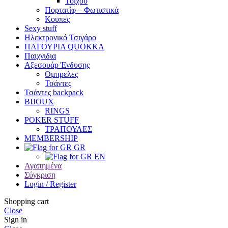
Τοίχου
Πορτατίφ – Φωτιστικά
Κουπες
Sexy stuff
Ηλεκτρονικό Τσιγάρο
ΠΑΓΟΥΡΙΑ QUOKKA
Παιχνιδια
Αξεσουάρ Ένδυσης
Oμπρελες
Τσάντες
Τσάντες backpack
BIJOUX
RINGS
POKER STUFF
ΤΡΑΠΟΥΛΕΣ
MEMBERSHIP
GR
EN
Αγαπημένα
Σύγκριση
Login / Register
Shopping cart
Close
Sign in