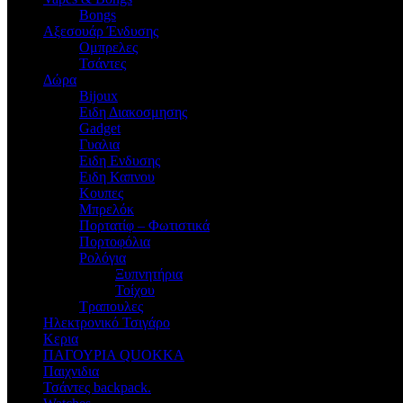
Bongs
Αξεσουάρ Ένδυσης
Oμπρελες
Τσάντες
Δώρα
Bijoux
Eιδη Διακοσμησης
Gadget
Γυαλια
Ειδη Ενδυσης
Ειδη Καπνου
Κουπες
Μπρελόκ
Πορτατίφ – Φωτιστικά
Πορτοφόλια
Ρολόγια
Ξυπνητήρια
Τοίχου
Τραπουλες
Ηλεκτρονικό Τσιγάρο
Κερια
ΠΑΓΟΥΡΙΑ QUOKKA
Παιχνιδια
Τσάντες backpack.