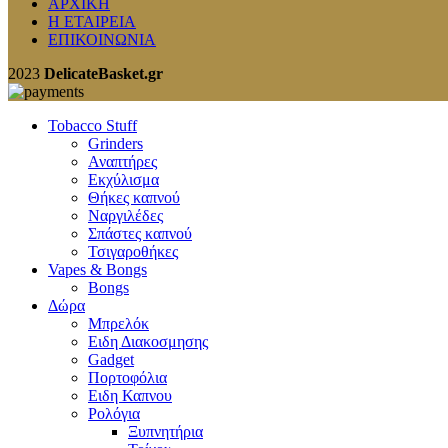
ΑΡΧΙΚΗ
Η ΕΤΑΙΡΕΙΑ
ΕΠΙΚΟΙΝΩΝΙΑ
2023
DelicateBasket.gr
Tobacco Stuff
Grinders
Αναπτήρες
Εκχύλισμα
Θήκες καπνού
Ναργιλέδες
Σπάστες καπνού
Τσιγαροθήκες
Vapes & Bongs
Bongs
Δώρα
Μπρελόκ
Eιδη Διακοσμησης
Gadget
Πορτοφόλια
Ειδη Καπνου
Ρολόγια
Ξυπνητήρια