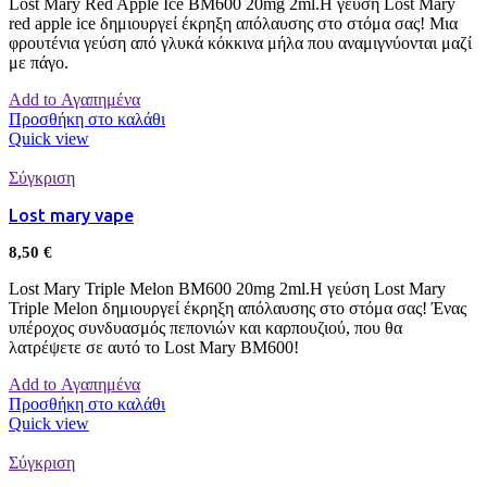
Lost Mary Red Apple Ice BM600 20mg 2ml.Η γεύση Lost Mary
red apple ice δημιουργεί έκρηξη απόλαυσης στο στόμα σας! Μια
φρουτένια γεύση από γλυκά κόκκινα μήλα που αναμιγνύονται μαζί
με πάγο.
Add to Αγαπημένα
Προσθήκη στο καλάθι
Quick view
Σύγκριση
Lost mary vape
8,50
€
Lost Mary Triple Melon BM600 20mg 2ml.Η γεύση Lost Mary
Triple Melon δημιουργεί έκρηξη απόλαυσης στο στόμα σας! Ένας
υπέροχος συνδυασμός πεπονιών και καρπουζιού, που θα
λατρέψετε σε αυτό το Lost Mary BM600!
Add to Αγαπημένα
Προσθήκη στο καλάθι
Quick view
Σύγκριση