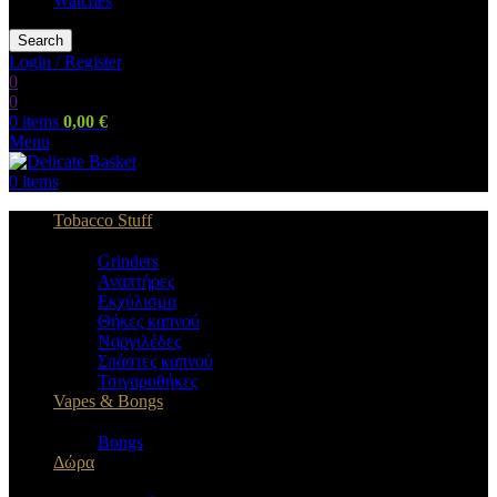
Watches
Search
Login / Register
0
0
0
items
0,00
€
Menu
0
items
Tobacco Stuff
Grinders
Αναπτήρες
Εκχύλισμα
Θήκες καπνού
Ναργιλέδες
Σπάστες καπνού
Τσιγαροθήκες
Vapes & Bongs
Bongs
Δώρα