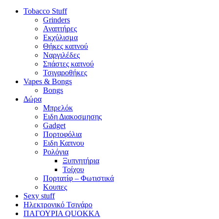
Tobacco Stuff
Grinders
Αναπτήρες
Εκχύλισμα
Θήκες καπνού
Ναργιλέδες
Σπάστες καπνού
Τσιγαροθήκες
Vapes & Bongs
Bongs
Δώρα
Μπρελόκ
Eιδη Διακοσμησης
Gadget
Πορτοφόλια
Ειδη Καπνου
Ρολόγια
Ξυπνητήρια
Τοίχου
Πορτατίφ – Φωτιστικά
Κουπες
Sexy stuff
Ηλεκτρονικό Τσιγάρο
ΠΑΓΟΥΡΙΑ QUOKKA