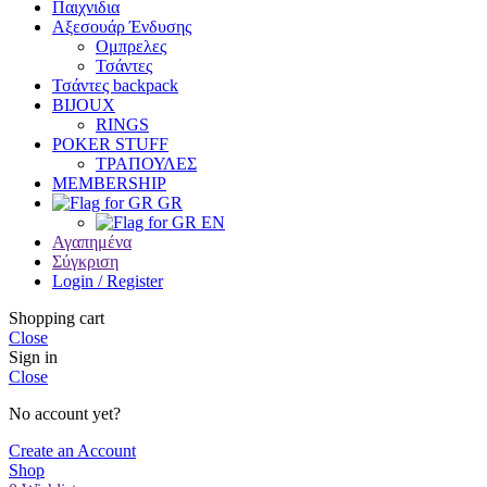
Παιχνιδια
Αξεσουάρ Ένδυσης
Oμπρελες
Τσάντες
Τσάντες backpack
BIJOUX
RINGS
POKER STUFF
ΤΡΑΠΟΥΛΕΣ
MEMBERSHIP
GR
EN
Αγαπημένα
Σύγκριση
Login / Register
Shopping cart
Close
Sign in
Close
No account yet?
Create an Account
Shop