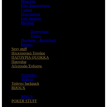
Μπρελόκ
Eιδη Διακοσμησης
Gadget
Πορτοφόλια
Ειδη Καπνου
Ρολόγια
Ξυπνητήρια
Τοίχου
Πορτατίφ – Φωτιστικά
Κουπες
Sexy stuff
Ηλεκτρονικό Τσιγάρο
ΠΑΓΟΥΡΙΑ QUOKKA
Παιχνιδια
Αξεσουάρ Ένδυσης
Oμπρελες
Τσάντες
Τσάντες backpack
BIJOUX
RINGS
POKER STUFF