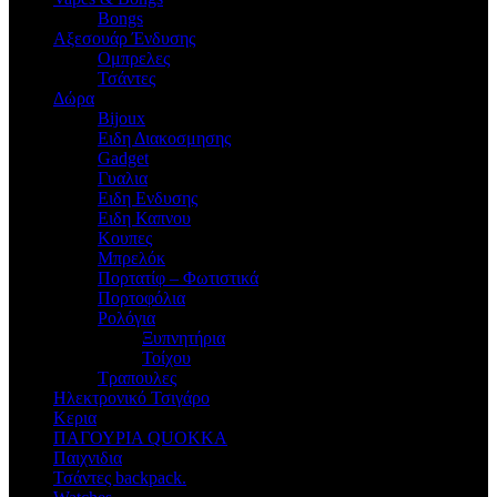
Bongs
Αξεσουάρ Ένδυσης
Oμπρελες
Τσάντες
Δώρα
Bijoux
Eιδη Διακοσμησης
Gadget
Γυαλια
Ειδη Ενδυσης
Ειδη Καπνου
Κουπες
Μπρελόκ
Πορτατίφ – Φωτιστικά
Πορτοφόλια
Ρολόγια
Ξυπνητήρια
Τοίχου
Τραπουλες
Ηλεκτρονικό Τσιγάρο
Κερια
ΠΑΓΟΥΡΙΑ QUOKKA
Παιχνιδια
Τσάντες backpack.