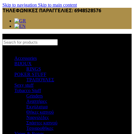
Skip to navigation
Skip to main content
ΤΗΛΕΦΩΝΙΚΕΣ ΠΑΡΑΓΓΕΛΙΕΣ: 6948528576
Select category
Accessories
BIJOUX
RINGS
POKER STUFF
ΤΡΑΠΟΥΛΕΣ
Sexy stuff
Tobacco Stuff
Grinders
Αναπτήρες
Εκχύλισμα
Θήκες καπνού
Ναργιλέδες
Σπάστες καπνού
Τσιγαροθήκες
Vapes & Bongs