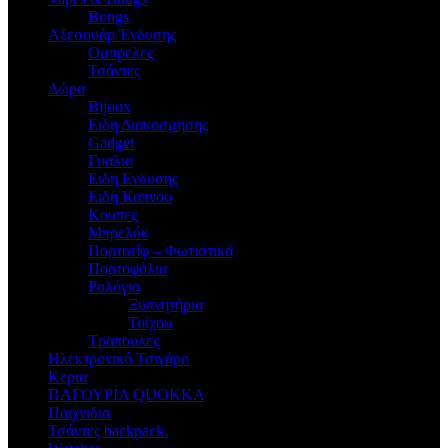
Bongs
Αξεσουάρ Ένδυσης
Oμπρελες
Τσάντες
Δώρα
Bijoux
Eιδη Διακοσμησης
Gadget
Γυαλια
Ειδη Ενδυσης
Ειδη Καπνου
Κουπες
Μπρελόκ
Πορτατίφ – Φωτιστικά
Πορτοφόλια
Ρολόγια
Ξυπνητήρια
Τοίχου
Τραπουλες
Ηλεκτρονικό Τσιγάρο
Κερια
ΠΑΓΟΥΡΙΑ QUOKKA
Παιχνιδια
Τσάντες backpack.