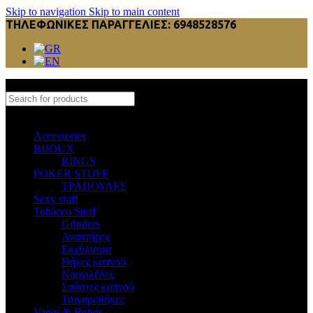
Skip to navigation
Skip to main content
ΤΗΛΕΦΩΝΙΚΕΣ ΠΑΡΑΓΓΕΛΙΕΣ: 6948528576
Select category
Accessories
BIJOUX
RINGS
POKER STUFF
ΤΡΑΠΟΥΛΕΣ
Sexy stuff
Tobacco Stuff
Grinders
Αναπτήρες
Εκχύλισμα
Θήκες καπνού
Ναργιλέδες
Σπάστες καπνού
Τσιγαροθήκες
Vapes & Bongs