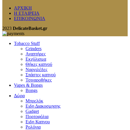
ΑΡΧΙΚΗ
Η ΕΤΑΙΡΕΙΑ
ΕΠΙΚΟΙΝΩΝΙΑ
2023
DelicateBasket.gr
Tobacco Stuff
Grinders
Αναπτήρες
Εκχύλισμα
Θήκες καπνού
Ναργιλέδες
Σπάστες καπνού
Τσιγαροθήκες
Vapes & Bongs
Bongs
Δώρα
Μπρελόκ
Eιδη Διακοσμησης
Gadget
Πορτοφόλια
Ειδη Καπνου
Ρολόγια