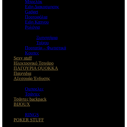
Μπρελόκ
Eιδη Διακοσμησης
Gadget
Πορτοφόλια
Ειδη Καπνου
Ρολόγια
Ξυπνητήρια
Τοίχου
Πορτατίφ – Φωτιστικά
Κουπες
Sexy stuff
Ηλεκτρονικό Τσιγάρο
ΠΑΓΟΥΡΙΑ QUOKKA
Παιχνιδια
Αξεσουάρ Ένδυσης
Oμπρελες
Τσάντες
Τσάντες backpack
BIJOUX
RINGS
POKER STUFF