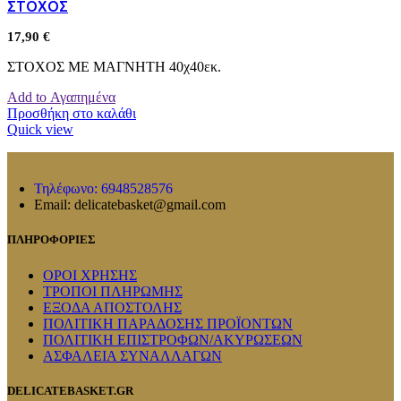
ΣΤΟΧΟΣ
17,90
€
ΣΤΟΧΟΣ ΜΕ ΜΑΓΝΗΤΗ 40χ40εκ.
Add to Αγαπημένα
Προσθήκη στο καλάθι
Quick view
Τηλέφωνο: 6948528576
Email: delicatebasket@gmail.com
ΠΛΗΡΟΦΟΡΙΕΣ
ΟΡΟΙ ΧΡΗΣΗΣ
ΤΡΟΠΟΙ ΠΛΗΡΩΜΗΣ
ΕΞΟΔΑ ΑΠΟΣΤΟΛΗΣ
ΠΟΛΙΤΙΚΗ ΠΑΡΑΔΟΣΗΣ ΠΡΟΪΟΝΤΩΝ
ΠΟΛΙΤΙΚΗ ΕΠΙΣΤΡΟΦΩΝ/ΑΚΥΡΩΣΕΩΝ
ΑΣΦΑΛΕΙΑ ΣΥΝΑΛΛΑΓΩΝ
DELICATEBASKET.GR