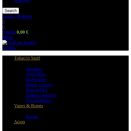
Watches
Search
Login / Register
0
0
0
items
0,00
€
Menu
0
items
Tobacco Stuff
Grinders
Αναπτήρες
Εκχύλισμα
Θήκες καπνού
Ναργιλέδες
Σπάστες καπνού
Τσιγαροθήκες
Vapes & Bongs
Bongs
Δώρα