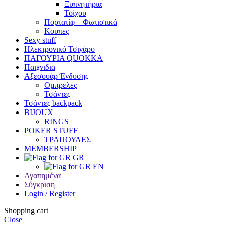
Ξυπνητήρια
Τοίχου
Πορτατίφ – Φωτιστικά
Κουπες
Sexy stuff
Ηλεκτρονικό Τσιγάρο
ΠΑΓΟΥΡΙΑ QUOKKA
Παιχνιδια
Αξεσουάρ Ένδυσης
Oμπρελες
Τσάντες
Τσάντες backpack
BIJOUX
RINGS
POKER STUFF
ΤΡΑΠΟΥΛΕΣ
MEMBERSHIP
GR
EN
Αγαπημένα
Σύγκριση
Login / Register
Shopping cart
Close