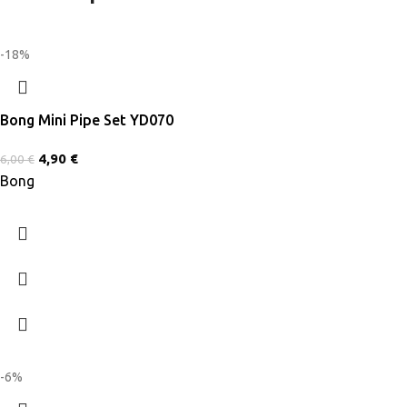
-18%
Bong Mini Pipe Set YD070
4,90
€
6,00
€
Bong
-6%