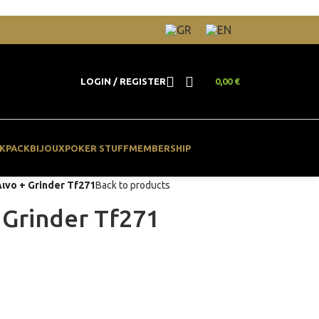
LOGIN / REGISTER
0,00
€
KPACK
BIJOUX
POKER STUFF
MEMBERSHIP
λινο + Grinder Tf271
Back to products
 Grinder Tf271