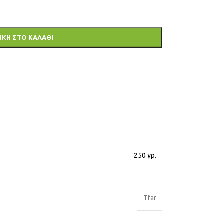
ΚΗ ΣΤΟ ΚΑΛΆΘΙ
250 γρ.
Tfar