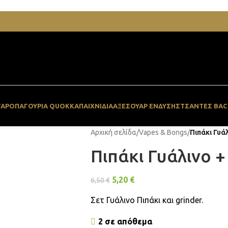
ΓΆΡΟ
ΠΑΓΟΥΡΙΑ QUOKKA
ΠΑΙΧΝΙΔΙΑ
ΑΞΕΣΟΥΆΡ ΈΝΔΥΣΗΣ
ΤΣΆΝΤΕΣ BAC
Αρχική σελίδα
/
Vapes & Bongs
/
Πιπάκι Γυά
Πιπάκι Γυάλινο +
5,20
€
6,50
€
Σετ Γυάλινο Πιπάκι και grinder.
2 σε απόθεμα