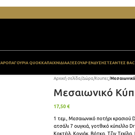
ΓΆΡΟ
ΠΑΓΟΥΡΙΑ QUOKKA
ΠΑΙΧΝΙΔΙΑ
ΑΞΕΣΟΥΆΡ ΈΝΔΥΣΗΣ
ΤΣΆΝΤΕΣ BAC
Αρχική σελίδα
/
Δώρα
/
Κουπες
/
Μεσαιωνικό
Μεσαιωνικό Κύπ
17,50
€
1 τεμ., Μεσαιωνικό ποτήρι κρασιού
ατσάλι 7 ουγκιά, γοτθικό κύπελλο Dr
Κοκτέιλ, Κονιάκ, Βότκα, Τζιν Τεκίλα,