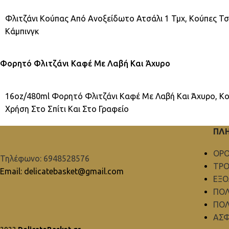
Φλιτζάνι Κούπας Από Ανοξείδωτο Ατσάλι 1 Τμχ, Κούπες Τσ
Κάμπινγκ
Φορητό Φλιτζάνι Καφέ Με Λαβή Και Άχυρο
16oz/480ml Φορητό Φλιτζάνι Καφέ Με Λαβή Και Άχυρο, Κο
Χρήση Στο Σπίτι Και Στο Γραφείο
ΠΛ
ΟΡΟ
Τηλέφωνο: 6948528576
ΤΡΟ
Email: delicatebasket@gmail.com
ΕΞ
ΠΟΛ
ΠΟΛ
ΑΣΦ