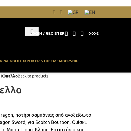
LOGIN / REGISTER
0,00
€
KPACK
BIJOUX
POKER STUFF
MEMBERSHIP
 Κύπελλο
Back to products
ελλο
 Dragon, ποτήρι σαμπάνιας από ανοξείδωτο
agon Sword, για Scotch Bourbon, Ουίσκι,
 Για Μπαρ, Παμπ, Κλαμπ, Εστιατόριο και