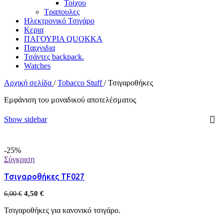
Τοίχου
Τραπουλες
Ηλεκτρονικό Τσιγάρο
Κερια
ΠΑΓΟΥΡΙΑ QUOKKA
Παιχνιδια
Τσάντες backpack.
Watches
Αρχική σελίδα
/
Tobacco Stuff
/
Τσιγαροθήκες
Εμφάνιση του μοναδικού αποτελέσματος
Show sidebar
-25%
Σύγκριση
Τσιγαροθήκες TF027
4,50
€
6,00
€
Τσιγαροθήκες για κανονικό τσιγάρο.