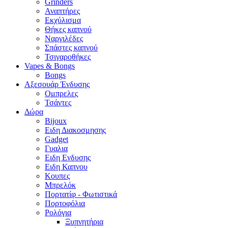
Grinders
Αναπτήρες
Εκχύλισμα
Θήκες καπνού
Ναργιλέδες
Σπάστες καπνού
Τσιγαροθήκες
Vapes & Bongs
Bongs
Αξεσουάρ Ένδυσης
Oμπρελες
Τσάντες
Δώρα
Bijoux
Eιδη Διακοσμησης
Gadget
Γυαλια
Ειδη Ενδυσης
Ειδη Καπνου
Κουπες
Μπρελόκ
Πορτατίφ - Φωτιστικά
Πορτοφόλια
Ρολόγια
Ξυπνητήρια