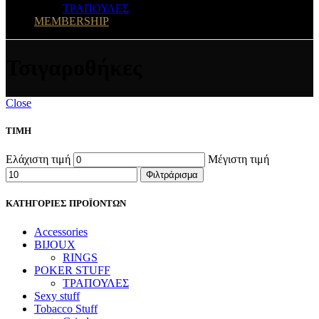
ΤΡΑΠΟΥΛΕΣ
MEMBERSHIP
Τσιγαροθήκες
Close
ΤΙΜΗ
Ελάχιστη τιμή
Μέγιστη τιμή
Φιλτράρισμα
ΚΑΤΗΓΟΡΙΕΣ ΠΡΟΪΟΝΤΩΝ
Accessories
BIJOUX
RINGS
POKER STUFF
ΤΡΑΠΟΥΛΕΣ
Sexy stuff
Tobacco Stuff