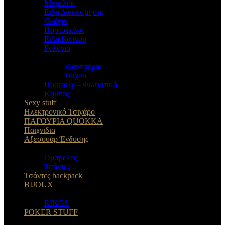
Μπρελόκ
Eιδη Διακοσμησης
Gadget
Πορτοφόλια
Ειδη Καπνου
Ρολόγια
Ξυπνητήρια
Τοίχου
Πορτατίφ – Φωτιστικά
Κουπες
Sexy stuff
Ηλεκτρονικό Τσιγάρο
ΠΑΓΟΥΡΙΑ QUOKKA
Παιχνιδια
Αξεσουάρ Ένδυσης
Oμπρελες
Τσάντες
Τσάντες backpack
BIJOUX
RINGS
POKER STUFF