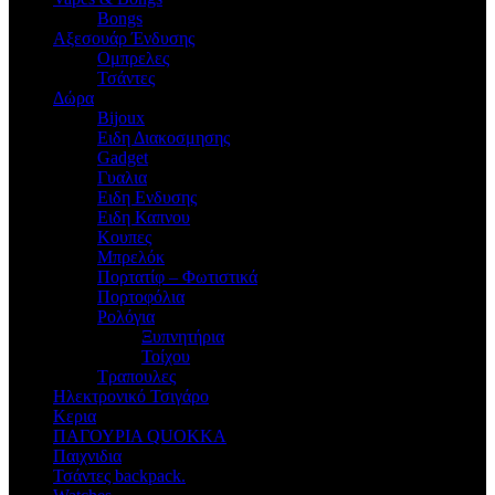
Bongs
Αξεσουάρ Ένδυσης
Oμπρελες
Τσάντες
Δώρα
Bijoux
Eιδη Διακοσμησης
Gadget
Γυαλια
Ειδη Ενδυσης
Ειδη Καπνου
Κουπες
Μπρελόκ
Πορτατίφ – Φωτιστικά
Πορτοφόλια
Ρολόγια
Ξυπνητήρια
Τοίχου
Τραπουλες
Ηλεκτρονικό Τσιγάρο
Κερια
ΠΑΓΟΥΡΙΑ QUOKKA
Παιχνιδια
Τσάντες backpack.