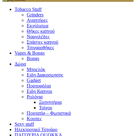
Tobacco Stuff
Grinders
Αναπτήρες
Εκχύλισμα
Θήκες καπνού
Ναργιλέδες
Σπάστες καπνού
Τσιγαροθήκες
Vapes & Bongs
Bongs
Δώρα
Μπρελόκ
Eιδη Διακοσμησης
Gadget
Πορτοφόλια
Ειδη Καπνου
Ρολόγια
Ξυπνητήρια
Τοίχου
Πορτατίφ – Φωτιστικά
Κουπες
Sexy stuff
Ηλεκτρονικό Τσιγάρο
ΠΑΓΟΥΡΙΑ QUOKKA