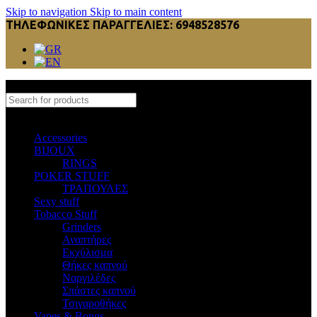
Skip to navigation
Skip to main content
ΤΗΛΕΦΩΝΙΚΕΣ ΠΑΡΑΓΓΕΛΙΕΣ: 6948528576
Select category
Accessories
BIJOUX
RINGS
POKER STUFF
ΤΡΑΠΟΥΛΕΣ
Sexy stuff
Tobacco Stuff
Grinders
Αναπτήρες
Εκχύλισμα
Θήκες καπνού
Ναργιλέδες
Σπάστες καπνού
Τσιγαροθήκες
Vapes & Bongs