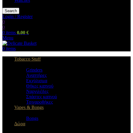
Watches
Search
Login / Register
0
0
0
items
0,00
€
Menu
0
items
Tobacco Stuff
Grinders
Αναπτήρες
Εκχύλισμα
Θήκες καπνού
Ναργιλέδες
Σπάστες καπνού
Τσιγαροθήκες
Vapes & Bongs
Bongs
Δώρα