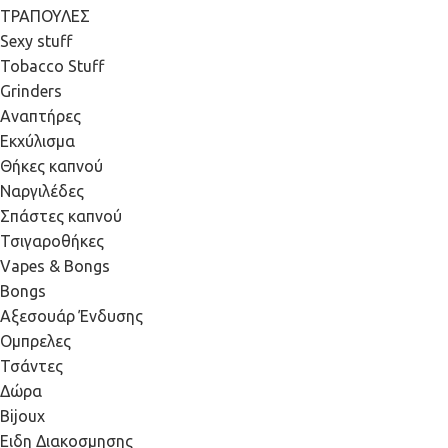
ΤΡΑΠΟΥΛΕΣ
Sexy stuff
Tobacco Stuff
Grinders
Αναπτήρες
Εκχύλισμα
Θήκες καπνού
Ναργιλέδες
Σπάστες καπνού
Τσιγαροθήκες
Vapes & Bongs
Bongs
Αξεσουάρ Ένδυσης
Oμπρελες
Τσάντες
Δώρα
Bijoux
Eιδη Διακοσμησης