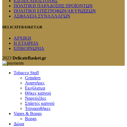
ΕΞΟΔΑ ΑΠΟΣΤΟΛΗΣ
ΠΟΛΙΤΙΚΗ ΠΑΡΑΔΟΣΗΣ ΠΡΟΪΟΝΤΩΝ
ΠΟΛΙΤΙΚΗ ΕΠΙΣΤΡΟΦΩΝ/ΑΚΥΡΩΣΕΩΝ
ΑΣΦΑΛΕΙΑ ΣΥΝΑΛΛΑΓΩΝ
DELICATEBASKET.GR
ΑΡΧΙΚΗ
Η ΕΤΑΙΡΕΙΑ
ΕΠΙΚΟΙΝΩΝΙΑ
2023
DelicateBasket.gr
Tobacco Stuff
Grinders
Αναπτήρες
Εκχύλισμα
Θήκες καπνού
Ναργιλέδες
Σπάστες καπνού
Τσιγαροθήκες
Vapes & Bongs
Bongs
Δώρα