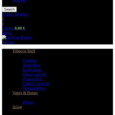
Watches
Search
Login / Register
0
0
0
items
0,00
€
Menu
0
items
Tobacco Stuff
Grinders
Αναπτήρες
Εκχύλισμα
Θήκες καπνού
Ναργιλέδες
Σπάστες καπνού
Τσιγαροθήκες
Vapes & Bongs
Bongs
Δώρα