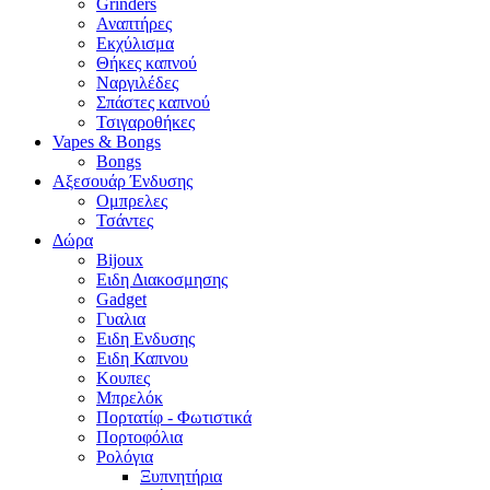
Grinders
Αναπτήρες
Εκχύλισμα
Θήκες καπνού
Ναργιλέδες
Σπάστες καπνού
Τσιγαροθήκες
Vapes & Bongs
Bongs
Αξεσουάρ Ένδυσης
Oμπρελες
Τσάντες
Δώρα
Bijoux
Eιδη Διακοσμησης
Gadget
Γυαλια
Ειδη Ενδυσης
Ειδη Καπνου
Κουπες
Μπρελόκ
Πορτατίφ - Φωτιστικά
Πορτοφόλια
Ρολόγια
Ξυπνητήρια