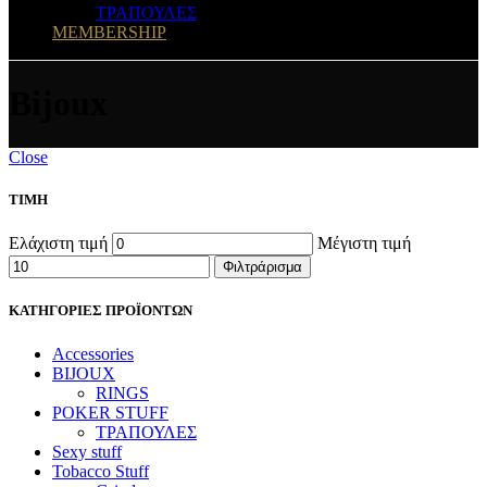
ΤΡΑΠΟΥΛΕΣ
MEMBERSHIP
Bijoux
Close
ΤΙΜΗ
Ελάχιστη τιμή
Μέγιστη τιμή
Φιλτράρισμα
ΚΑΤΗΓΟΡΙΕΣ ΠΡΟΪΟΝΤΩΝ
Accessories
BIJOUX
RINGS
POKER STUFF
ΤΡΑΠΟΥΛΕΣ
Sexy stuff
Tobacco Stuff