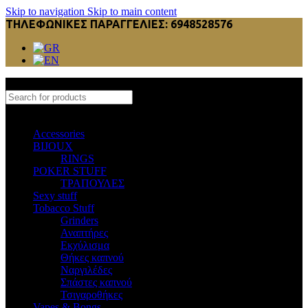
Skip to navigation
Skip to main content
ΤΗΛΕΦΩΝΙΚΕΣ ΠΑΡΑΓΓΕΛΙΕΣ: 6948528576
Select category
Accessories
BIJOUX
RINGS
POKER STUFF
ΤΡΑΠΟΥΛΕΣ
Sexy stuff
Tobacco Stuff
Grinders
Αναπτήρες
Εκχύλισμα
Θήκες καπνού
Ναργιλέδες
Σπάστες καπνού
Τσιγαροθήκες
Vapes & Bongs