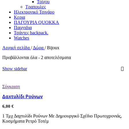
Τοίχου
Τραπουλες
Ηλεκτρονικό Τσιγάρο
Κερια
ΠΑΓΟΥΡΙΑ QUOKKA
Παιχνιδια
Τσάντες backpack.
Watches
Αρχική σελίδα
/
Δώρα
/
Bijoux
Προβάλλονται όλα - 2 αποτελέσματα
Show sidebar
Σύγκριση
Δαχτυλίδι Ρούνων
6,00
€
1 Τμχ Δαχτυλίδι Ρούνων Με Δημιουργικό Σχέδιο Πρωτοχρονιάς,
Κοσμήματα Ρετρό Τοτέμ