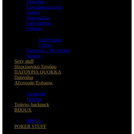
Μπρελόκ
Eιδη Διακοσμησης
Gadget
Πορτοφόλια
Ειδη Καπνου
Ρολόγια
Ξυπνητήρια
Τοίχου
Πορτατίφ – Φωτιστικά
Κουπες
Sexy stuff
Ηλεκτρονικό Τσιγάρο
ΠΑΓΟΥΡΙΑ QUOKKA
Παιχνιδια
Αξεσουάρ Ένδυσης
Oμπρελες
Τσάντες
Τσάντες backpack
BIJOUX
RINGS
POKER STUFF