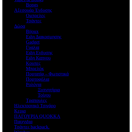
Bongs
Αξεσουάρ Ένδυσης
Oμπρελες
Τσάντες
Δώρα
Bijoux
Eιδη Διακοσμησης
Gadget
Γυαλια
Ειδη Ενδυσης
Ειδη Καπνου
Κουπες
Μπρελόκ
Πορτατίφ – Φωτιστικά
Πορτοφόλια
Ρολόγια
Ξυπνητήρια
Τοίχου
Τραπουλες
Ηλεκτρονικό Τσιγάρο
Κερια
ΠΑΓΟΥΡΙΑ QUOKKA
Παιχνιδια
Τσάντες backpack.