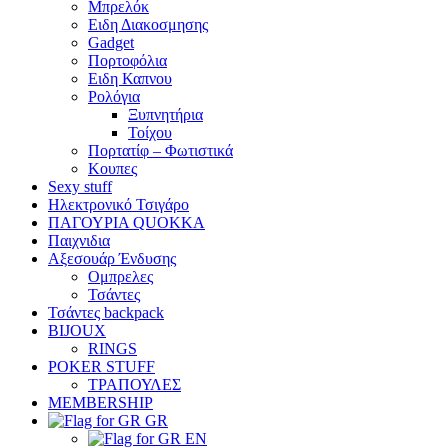
Μπρελόκ
Eιδη Διακοσμησης
Gadget
Πορτοφόλια
Ειδη Καπνου
Ρολόγια
Ξυπνητήρια
Τοίχου
Πορτατίφ – Φωτιστικά
Κουπες
Sexy stuff
Ηλεκτρονικό Τσιγάρο
ΠΑΓΟΥΡΙΑ QUOKKA
Παιχνιδια
Αξεσουάρ Ένδυσης
Oμπρελες
Τσάντες
Τσάντες backpack
BIJOUX
RINGS
POKER STUFF
ΤΡΑΠΟΥΛΕΣ
MEMBERSHIP
GR
EN