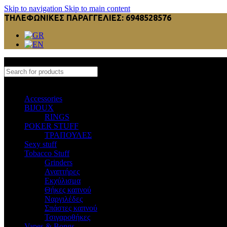
Skip to navigation
Skip to main content
ΤΗΛΕΦΩΝΙΚΕΣ ΠΑΡΑΓΓΕΛΙΕΣ: 6948528576
Select category
Accessories
BIJOUX
RINGS
POKER STUFF
ΤΡΑΠΟΥΛΕΣ
Sexy stuff
Tobacco Stuff
Grinders
Αναπτήρες
Εκχύλισμα
Θήκες καπνού
Ναργιλέδες
Σπάστες καπνού
Τσιγαροθήκες
Vapes & Bongs