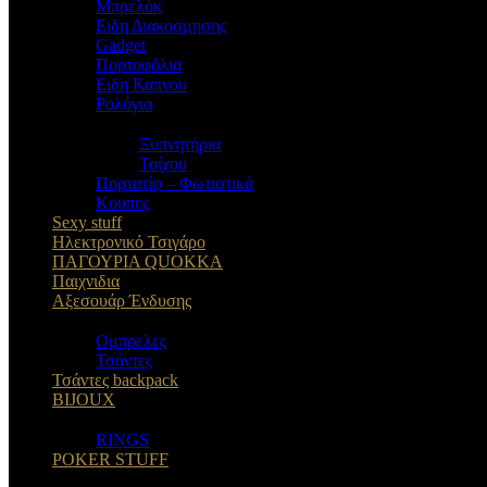
Μπρελόκ
Eιδη Διακοσμησης
Gadget
Πορτοφόλια
Ειδη Καπνου
Ρολόγια
Ξυπνητήρια
Τοίχου
Πορτατίφ – Φωτιστικά
Κουπες
Sexy stuff
Ηλεκτρονικό Τσιγάρο
ΠΑΓΟΥΡΙΑ QUOKKA
Παιχνιδια
Αξεσουάρ Ένδυσης
Oμπρελες
Τσάντες
Τσάντες backpack
BIJOUX
RINGS
POKER STUFF