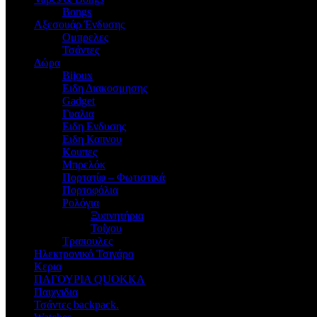
Bongs
Αξεσουάρ Ένδυσης
Oμπρελες
Τσάντες
Δώρα
Bijoux
Eιδη Διακοσμησης
Gadget
Γυαλια
Ειδη Ενδυσης
Ειδη Καπνου
Κουπες
Μπρελόκ
Πορτατίφ – Φωτιστικά
Πορτοφόλια
Ρολόγια
Ξυπνητήρια
Τοίχου
Τραπουλες
Ηλεκτρονικό Τσιγάρο
Κερια
ΠΑΓΟΥΡΙΑ QUOKKA
Παιχνιδια
Τσάντες backpack.