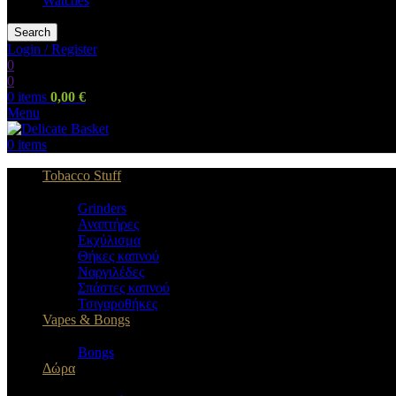
Watches
Search
Login / Register
0
0
0
items
0,00
€
Menu
0
items
Tobacco Stuff
Grinders
Αναπτήρες
Εκχύλισμα
Θήκες καπνού
Ναργιλέδες
Σπάστες καπνού
Τσιγαροθήκες
Vapes & Bongs
Bongs
Δώρα