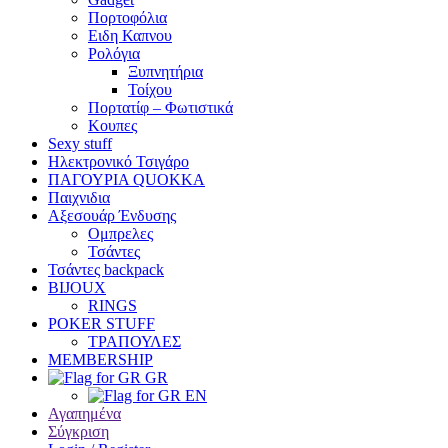
Πορτοφόλια
Ειδη Καπνου
Ρολόγια
Ξυπνητήρια
Τοίχου
Πορτατίφ – Φωτιστικά
Κουπες
Sexy stuff
Ηλεκτρονικό Τσιγάρο
ΠΑΓΟΥΡΙΑ QUOKKA
Παιχνιδια
Αξεσουάρ Ένδυσης
Oμπρελες
Τσάντες
Τσάντες backpack
BIJOUX
RINGS
POKER STUFF
ΤΡΑΠΟΥΛΕΣ
MEMBERSHIP
GR
EN
Αγαπημένα
Σύγκριση