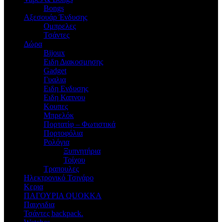
Bongs
Αξεσουάρ Ένδυσης
Oμπρελες
Τσάντες
Δώρα
Bijoux
Eιδη Διακοσμησης
Gadget
Γυαλια
Ειδη Ενδυσης
Ειδη Καπνου
Κουπες
Μπρελόκ
Πορτατίφ – Φωτιστικά
Πορτοφόλια
Ρολόγια
Ξυπνητήρια
Τοίχου
Τραπουλες
Ηλεκτρονικό Τσιγάρο
Κερια
ΠΑΓΟΥΡΙΑ QUOKKA
Παιχνιδια
Τσάντες backpack.