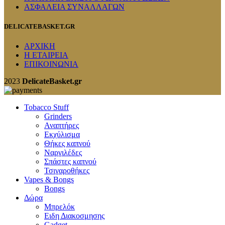
ΑΣΦΑΛΕΙΑ ΣΥΝΑΛΛΑΓΩΝ
DELICATEBASKET.GR
ΑΡΧΙΚΗ
Η ΕΤΑΙΡΕΙΑ
ΕΠΙΚΟΙΝΩΝΙΑ
2023
DelicateBasket.gr
Tobacco Stuff
Grinders
Αναπτήρες
Εκχύλισμα
Θήκες καπνού
Ναργιλέδες
Σπάστες καπνού
Τσιγαροθήκες
Vapes & Bongs
Bongs
Δώρα
Μπρελόκ
Eιδη Διακοσμησης
Gadget