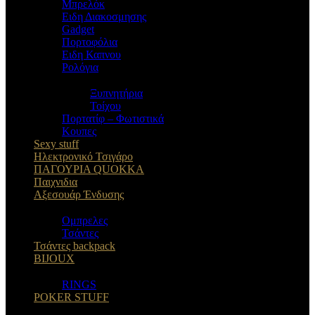
Μπρελόκ
Eιδη Διακοσμησης
Gadget
Πορτοφόλια
Ειδη Καπνου
Ρολόγια
Ξυπνητήρια
Τοίχου
Πορτατίφ – Φωτιστικά
Κουπες
Sexy stuff
Ηλεκτρονικό Τσιγάρο
ΠΑΓΟΥΡΙΑ QUOKKA
Παιχνιδια
Αξεσουάρ Ένδυσης
Oμπρελες
Τσάντες
Τσάντες backpack
BIJOUX
RINGS
POKER STUFF