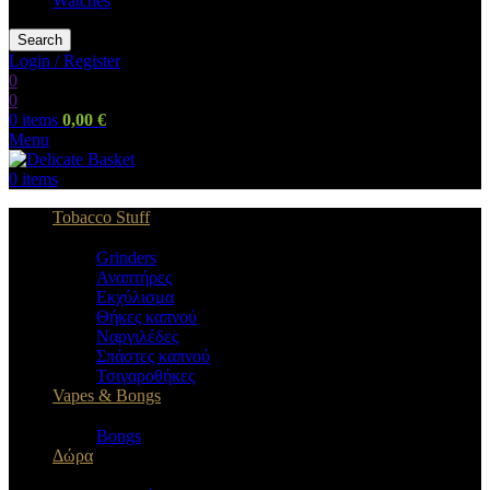
Watches
Search
Login / Register
0
0
0
items
0,00
€
Menu
0
items
Tobacco Stuff
Grinders
Αναπτήρες
Εκχύλισμα
Θήκες καπνού
Ναργιλέδες
Σπάστες καπνού
Τσιγαροθήκες
Vapes & Bongs
Bongs
Δώρα