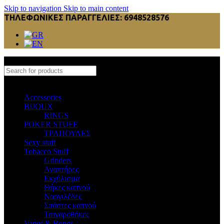
Skip to navigation
Skip to main content
ΤΗΛΕΦΩΝΙΚΕΣ ΠΑΡΑΓΓΕΛΙΕΣ: 6948528576
Select category
Accessories
BIJOUX
RINGS
POKER STUFF
ΤΡΑΠΟΥΛΕΣ
Sexy stuff
Tobacco Stuff
Grinders
Αναπτήρες
Εκχύλισμα
Θήκες καπνού
Ναργιλέδες
Σπάστες καπνού
Τσιγαροθήκες
Vapes & Bongs