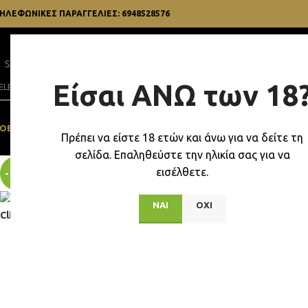
ΗΛΕΦΩΝΙΚΕΣ ΠΑΡΑΓΓΕΛΙΕΣ: 6948528576
Είσαι ΑΝΩ των 18
ELECT CATEGORY
OBACCO STUFF
VAPES & BONGS
ΔΏΡΑ
SEXY STUFF
ΗΛΕΚΤΡΟΝΙΚΌ ΤΣΙ
Πρέπει να είστε 18 ετών και άνω για να δείτε τη
σελίδα. Επαληθεύστε την ηλικία σας για να
εισέλθετε.
-13%
ΝΑΙ
ΟΧΙ
Click to enlarge