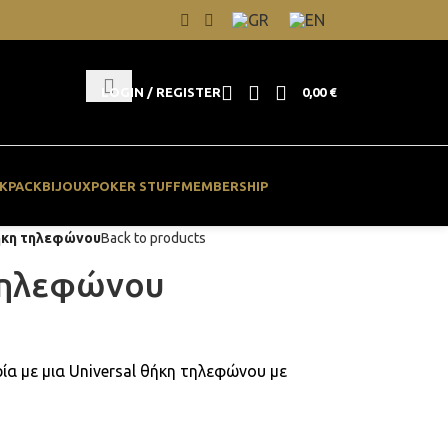
LOGIN / REGISTER
0,00
€
KPACK
BIJOUX
POKER STUFF
MEMBERSHIP
θήκη τηλεφώνου
Back to products
 τηλεφώνου
ία με μια Universal θήκη τηλεφώνου με