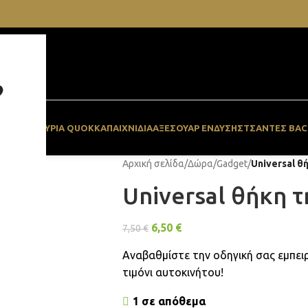
?
ΓΆΡΟ
ΠΑΓΟΥΡΙΑ QUOKKA
ΠΑΙΧΝΙΔΙΑ
ΑΞΕΣΟΥΆΡ ΈΝΔΥΣΗΣ
ΤΣΆΝΤΕΣ BAC
Αρχική σελίδα
/
Δώρα
/
Gadget
/
Universal 
Universal θήκη
6,50
€
7,50
€
Αναβαθμίστε την οδηγική σας εμπειρ
τιμόνι αυτοκινήτου!
1 σε απόθεμα