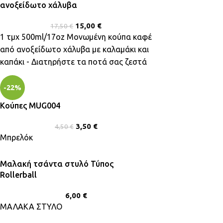
ανοξείδωτο χάλυβα
15,00
€
17,50
€
1 τμχ 500ml/17oz Μονωμένη κούπα καφέ
από ανοξείδωτο χάλυβα με καλαμάκι και
καπάκι - Διατηρήστε τα ποτά σας ζεστά
ή κρύα για ώρες
-22%
Κούπες MUG004
3,50
€
4,50
€
Μπρελόκ
Μαλακή τσάντα στυλό Τύπος
Rollerball
6,00
€
ΜΑΛΑΚΑ ΣΤΥΛΟ