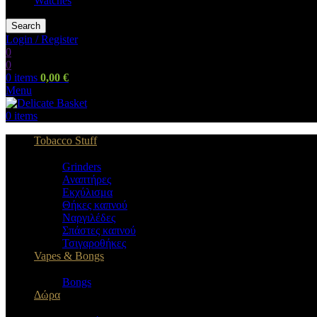
Watches
Search
Login / Register
0
0
0
items
0,00
€
Menu
0
items
Tobacco Stuff
Grinders
Αναπτήρες
Εκχύλισμα
Θήκες καπνού
Ναργιλέδες
Σπάστες καπνού
Τσιγαροθήκες
Vapes & Bongs
Bongs
Δώρα