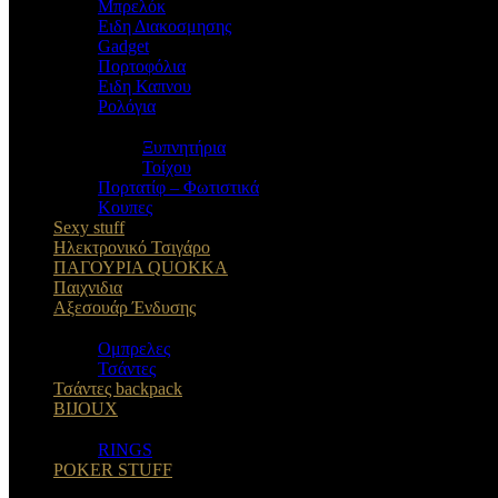
Μπρελόκ
Eιδη Διακοσμησης
Gadget
Πορτοφόλια
Ειδη Καπνου
Ρολόγια
Ξυπνητήρια
Τοίχου
Πορτατίφ – Φωτιστικά
Κουπες
Sexy stuff
Ηλεκτρονικό Τσιγάρο
ΠΑΓΟΥΡΙΑ QUOKKA
Παιχνιδια
Αξεσουάρ Ένδυσης
Oμπρελες
Τσάντες
Τσάντες backpack
BIJOUX
RINGS
POKER STUFF