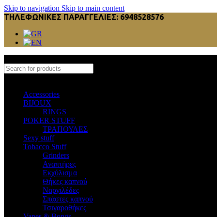
Skip to navigation
Skip to main content
ΤΗΛΕΦΩΝΙΚΕΣ ΠΑΡΑΓΓΕΛΙΕΣ: 6948528576
Select category
Accessories
BIJOUX
RINGS
POKER STUFF
ΤΡΑΠΟΥΛΕΣ
Sexy stuff
Tobacco Stuff
Grinders
Αναπτήρες
Εκχύλισμα
Θήκες καπνού
Ναργιλέδες
Σπάστες καπνού
Τσιγαροθήκες
Vapes & Bongs