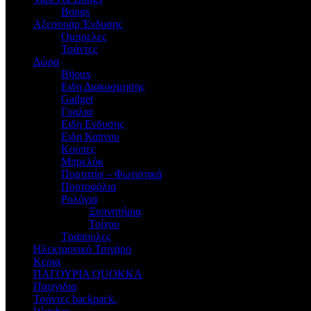
Bongs
Αξεσουάρ Ένδυσης
Oμπρελες
Τσάντες
Δώρα
Bijoux
Eιδη Διακοσμησης
Gadget
Γυαλια
Ειδη Ενδυσης
Ειδη Καπνου
Κουπες
Μπρελόκ
Πορτατίφ – Φωτιστικά
Πορτοφόλια
Ρολόγια
Ξυπνητήρια
Τοίχου
Τραπουλες
Ηλεκτρονικό Τσιγάρο
Κερια
ΠΑΓΟΥΡΙΑ QUOKKA
Παιχνιδια
Τσάντες backpack.