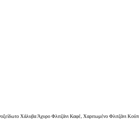
ξείδωτο Χάλυβα Άχυρο Φλιτζάνι Καφέ, Χαριτωμένο Φλιτζάνι Κούπα