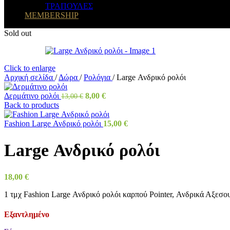
ΤΡΑΠΟΥΛΕΣ
MEMBERSHIP
Sold out
Click to enlarge
Αρχική σελίδα
/
Δώρα
/
Ρολόγια
/
Large Ανδρικό ρολόι
Δερμάτινο ρολόι
8,00
€
13,00
€
Back to products
Fashion Large Ανδρικό ρολόι
15,00
€
Large Ανδρικό ρολόι
18,00
€
1 τμχ Fashion Large Ανδρικό ρολόι καρπού Pointer, Ανδρικά Αξεσο
Εξαντλημένο