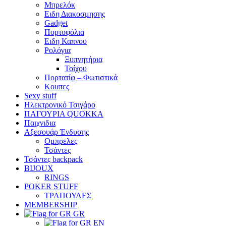
Μπρελόκ
Eιδη Διακοσμησης
Gadget
Πορτοφόλια
Ειδη Καπνου
Ρολόγια
Ξυπνητήρια
Τοίχου
Πορτατίφ – Φωτιστικά
Κουπες
Sexy stuff
Ηλεκτρονικό Τσιγάρο
ΠΑΓΟΥΡΙΑ QUOKKA
Παιχνιδια
Αξεσουάρ Ένδυσης
Oμπρελες
Τσάντες
Τσάντες backpack
BIJOUX
RINGS
POKER STUFF
ΤΡΑΠΟΥΛΕΣ
MEMBERSHIP
GR
EN