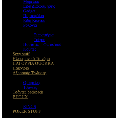
Μπρελόκ
Eιδη Διακοσμησης
Gadget
Πορτοφόλια
Ειδη Καπνου
Ρολόγια
Ξυπνητήρια
Τοίχου
Πορτατίφ – Φωτιστικά
Κουπες
Sexy stuff
Ηλεκτρονικό Τσιγάρο
ΠΑΓΟΥΡΙΑ QUOKKA
Παιχνιδια
Αξεσουάρ Ένδυσης
Oμπρελες
Τσάντες
Τσάντες backpack
BIJOUX
RINGS
POKER STUFF