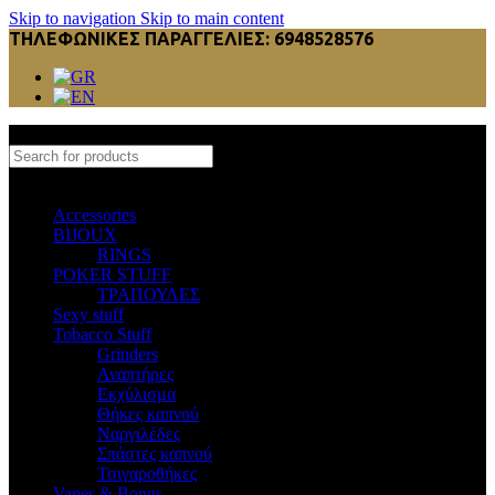
Skip to navigation
Skip to main content
ΤΗΛΕΦΩΝΙΚΕΣ ΠΑΡΑΓΓΕΛΙΕΣ: 6948528576
Select category
Accessories
BIJOUX
RINGS
POKER STUFF
ΤΡΑΠΟΥΛΕΣ
Sexy stuff
Tobacco Stuff
Grinders
Αναπτήρες
Εκχύλισμα
Θήκες καπνού
Ναργιλέδες
Σπάστες καπνού
Τσιγαροθήκες
Vapes & Bongs