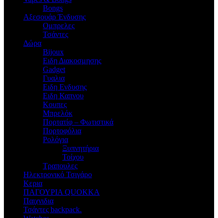
Bongs
Αξεσουάρ Ένδυσης
Oμπρελες
Τσάντες
Δώρα
Bijoux
Eιδη Διακοσμησης
Gadget
Γυαλια
Ειδη Ενδυσης
Ειδη Καπνου
Κουπες
Μπρελόκ
Πορτατίφ – Φωτιστικά
Πορτοφόλια
Ρολόγια
Ξυπνητήρια
Τοίχου
Τραπουλες
Ηλεκτρονικό Τσιγάρο
Κερια
ΠΑΓΟΥΡΙΑ QUOKKA
Παιχνιδια
Τσάντες backpack.