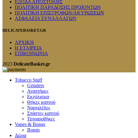
ΕΞΟΔΑ ΑΠΟΣΤΟΛΗΣ
ΠΟΛΙΤΙΚΗ ΠΑΡΑΔΟΣΗΣ ΠΡΟΪΟΝΤΩΝ
ΠΟΛΙΤΙΚΗ ΕΠΙΣΤΡΟΦΩΝ/ΑΚΥΡΩΣΕΩΝ
ΑΣΦΑΛΕΙΑ ΣΥΝΑΛΛΑΓΩΝ
DELICATEBASKET.GR
ΑΡΧΙΚΗ
Η ΕΤΑΙΡΕΙΑ
ΕΠΙΚΟΙΝΩΝΙΑ
2023
DelicateBasket.gr
Tobacco Stuff
Grinders
Αναπτήρες
Εκχύλισμα
Θήκες καπνού
Ναργιλέδες
Σπάστες καπνού
Τσιγαροθήκες
Vapes & Bongs
Bongs
Δώρα