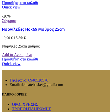
Προσθήκη στο καλάθι
Quick view
-20%
Σύγκριση
Ναργιλέδες Hok69 Μαύρος 25cm
15,90
€
19,90
€
Ναργιλές 25cm μαύρος.
Add to Αγαπημένα
Προσθήκη στο καλάθι
Quick view
Τηλέφωνο: 6948528576
Email: delicatebasket@gmail.com
ΠΛΗΡΟΦΟΡΙΕΣ
ΟΡΟΙ ΧΡΗΣΗΣ
ΤΡΟΠΟΙ ΠΛΗΡΩΜΗΣ