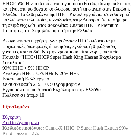
HHCP 5%! Η νέα σειρά είναι σίγουρο ότι θα σας συναρπάσει μιας
και είναι ότι πιο δυνατό κυκλοφορεί αυτή τη στιγμή στην Ευρώπη,
Ελλάδα. Τα άνθη κάνναβης HHC+P καλλιεργούνται σε εσωτερική
καλλιέργεια τελευταίας τεχνολογίας στην Αυστρία. Δείτε σήμερα
τη σειρά εκχυλίσματος σοκολάτας Charas HHC+P Premium
Ποιότητας στη Χαμηλότερη τιμή στην Ελλάδα
Απαγορεύεται η χρήση των προϊόντων HHC από άτομα με
ψυχιατρικές διαταραχές ή παθήσεις, εγκύους ή θηλάζουσες
γυναίκες και παιδιά. Να μην χρησιμοποιείται χωρίς εποπτεία.
Ποικιλία “HHC+HHCP Super Hash King Hassan Εκχύλισμα
Σοκολάτα”
99% HHC + 5% HHCP
Αναλογία HHC: 72% HHr & 20% HHs
Εσωτερική Καλλιέργεια
Σε συσκευασία 2, 5, 10, 50 γραμμαρίων
Εγγυημένα το πιο Δυνατό Εκχύλισμα στην Ελλάδα
Πώληση σε άτομα 18+
Εξαντλημένο
Σύγκριση
Add to Αγαπημένα
Κωδικός προϊόντος:
Canna-X HHC+P Super Hash Extract 99%
King Hassan – 2gr.