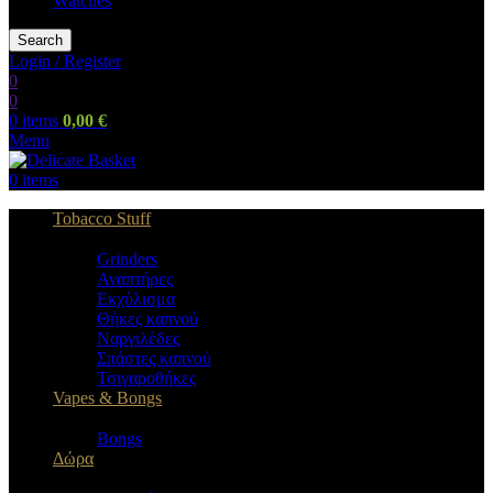
Watches
Search
Login / Register
0
0
0
items
0,00
€
Menu
0
items
Tobacco Stuff
Grinders
Αναπτήρες
Εκχύλισμα
Θήκες καπνού
Ναργιλέδες
Σπάστες καπνού
Τσιγαροθήκες
Vapes & Bongs
Bongs
Δώρα