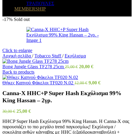
ΤΡΑΠΟΥΛΕΣ
MEMBERSHIP
-17%
Sold out
Click to enlarge
Αρχική σελίδα
/
Tobacco Stuff
/
Εκχύλισμα
Bong Jungle Glass TF278 25cm
20,00
€
25,00
€
Back to products
Θήκες Καπνού Φάκελοι TF020 N.02
9,00
€
12,00
€
Canna-X HHC+P Super Hash Εκχύλισμα 99%
King Hassan – 2γρ.
25,00
€
30,00
€
HHCP Super Hash Εκχύλισμα 99% King Hassan. Η Canna-X σας
παρουσιάζει το πιο μεγάλο trend παγκοσμίως! Εκχύλισμα /
σοκολάτα ανθών κάνναβης με HHC (εξαϋδροκανναβινόλη) +