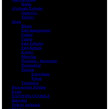
Bongs
Αξεσουάρ Ένδυσης
Oμπρελες
Τσάντες
Δώρα
Bijoux
Eιδη Διακοσμησης
Gadget
Γυαλια
Ειδη Ενδυσης
Ειδη Καπνου
Κουπες
Μπρελόκ
Πορτατίφ – Φωτιστικά
Πορτοφόλια
Ρολόγια
Ξυπνητήρια
Τοίχου
Τραπουλες
Ηλεκτρονικό Τσιγάρο
Κερια
ΠΑΓΟΥΡΙΑ QUOKKA
Παιχνιδια
Τσάντες backpack.