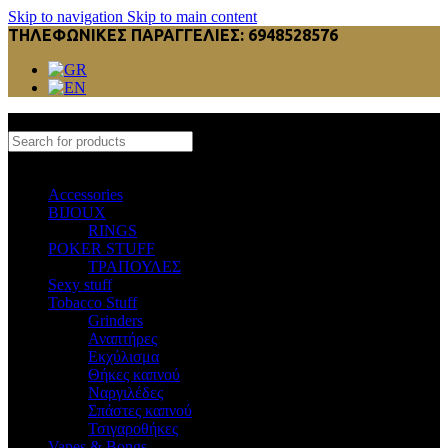
Skip to navigation
Skip to main content
ΤΗΛΕΦΩΝΙΚΕΣ ΠΑΡΑΓΓΕΛΙΕΣ: 6948528576
Select category
Accessories
BIJOUX
RINGS
POKER STUFF
ΤΡΑΠΟΥΛΕΣ
Sexy stuff
Tobacco Stuff
Grinders
Αναπτήρες
Εκχύλισμα
Θήκες καπνού
Ναργιλέδες
Σπάστες καπνού
Τσιγαροθήκες
Vapes & Bongs