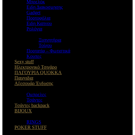
Μπρελόκ
Eιδη Διακοσμησης
Gadget
Πορτοφόλια
Ειδη Καπνου
Ρολόγια
Ξυπνητήρια
Τοίχου
Πορτατίφ – Φωτιστικά
Κουπες
Sexy stuff
Ηλεκτρονικό Τσιγάρο
ΠΑΓΟΥΡΙΑ QUOKKA
Παιχνιδια
Αξεσουάρ Ένδυσης
Oμπρελες
Τσάντες
Τσάντες backpack
BIJOUX
RINGS
POKER STUFF