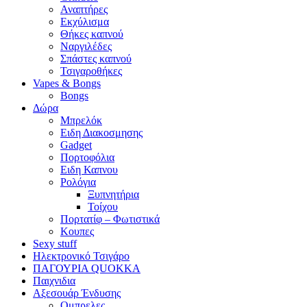
Αναπτήρες
Εκχύλισμα
Θήκες καπνού
Ναργιλέδες
Σπάστες καπνού
Τσιγαροθήκες
Vapes & Bongs
Bongs
Δώρα
Μπρελόκ
Eιδη Διακοσμησης
Gadget
Πορτοφόλια
Ειδη Καπνου
Ρολόγια
Ξυπνητήρια
Τοίχου
Πορτατίφ – Φωτιστικά
Κουπες
Sexy stuff
Ηλεκτρονικό Τσιγάρο
ΠΑΓΟΥΡΙΑ QUOKKA
Παιχνιδια
Αξεσουάρ Ένδυσης
Oμπρελες