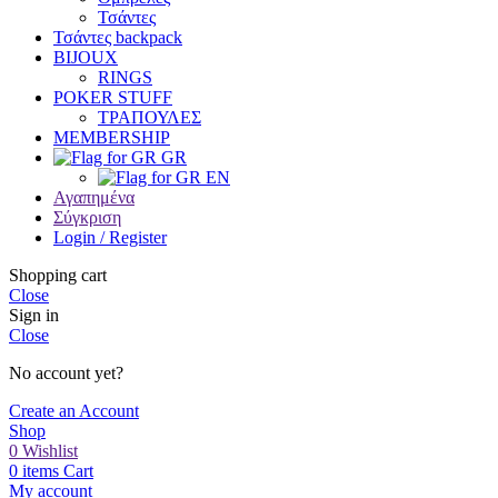
Τσάντες
Τσάντες backpack
BIJOUX
RINGS
POKER STUFF
ΤΡΑΠΟΥΛΕΣ
MEMBERSHIP
GR
EN
Αγαπημένα
Σύγκριση
Login / Register
Shopping cart
Close
Sign in
Close
No account yet?
Create an Account
Shop
0
Wishlist
0
items
Cart
My account