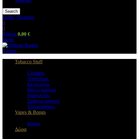
Watches
Search
Login / Register
0
0
0
items
0,00
€
Menu
0
items
Tobacco Stuff
Grinders
Αναπτήρες
Εκχύλισμα
Θήκες καπνού
Ναργιλέδες
Σπάστες καπνού
Τσιγαροθήκες
Vapes & Bongs
Bongs
Δώρα