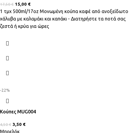
15,00
€
17,50
€
1 τμχ 500ml/17oz Μονωμένη κούπα καφέ από ανοξείδωτο
χάλυβα με καλαμάκι και καπάκι - Διατηρήστε τα ποτά σας
ζεστά ή κρύα για ώρες
-22%
Κούπες MUG004
3,50
€
4,50
€
Μπρελόκ