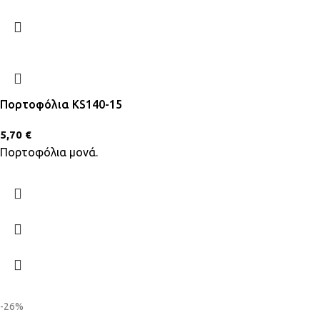
Πορτοφόλια KS140-15
5,70
€
Πορτοφόλια μονά.
-26%