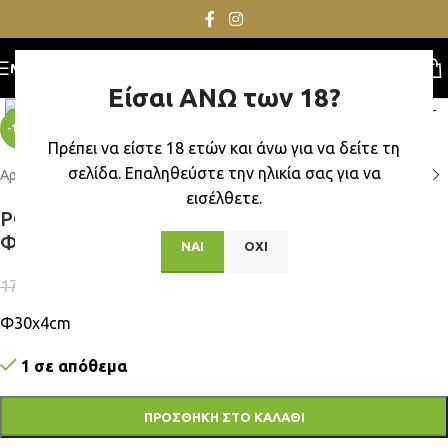
MENU
Είσαι ΑΝΩ των 18?
Click to enlarge
-14%
Πρέπει να είστε 18 ετών και άνω για να δείτε τη
σελίδα. Επαληθεύστε την ηλικία σας για να
Αρχική σελίδα
/
Δώρα
/
Ρολόγια
/
Τοίχου
εισέλθετε.
ΡΟΛΟΙ ΤΟΙΧΟΥ ΤΡΙΣΔΙΑΣΤΑΤΟ ΦΟΝΤΟ
Φ30x4cm Homie 321873
ΝΑΙ
ΟΧΙ
15,00
€
17,50
€
Φ30x4cm
1 σε απόθεμα
ΠΡΟΣΘΉΚΗ ΣΤΟ ΚΑΛΆΘΙ