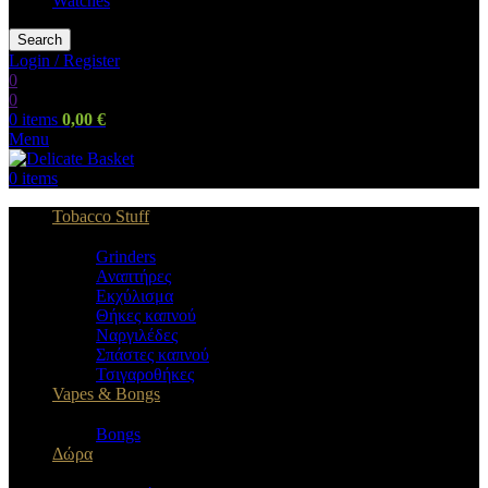
Watches
Search
Login / Register
0
0
0
items
0,00
€
Menu
0
items
Tobacco Stuff
Grinders
Αναπτήρες
Εκχύλισμα
Θήκες καπνού
Ναργιλέδες
Σπάστες καπνού
Τσιγαροθήκες
Vapes & Bongs
Bongs
Δώρα