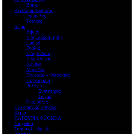
Bongs
Αξεσουάρ Ένδυσης
Oμπρελες
Τσάντες
Δώρα
Bijoux
Eιδη Διακοσμησης
Gadget
Γυαλια
Ειδη Ενδυσης
Ειδη Καπνου
Κουπες
Μπρελόκ
Πορτατίφ – Φωτιστικά
Πορτοφόλια
Ρολόγια
Ξυπνητήρια
Τοίχου
Τραπουλες
Ηλεκτρονικό Τσιγάρο
Κερια
ΠΑΓΟΥΡΙΑ QUOKKA
Παιχνιδια
Τσάντες backpack.