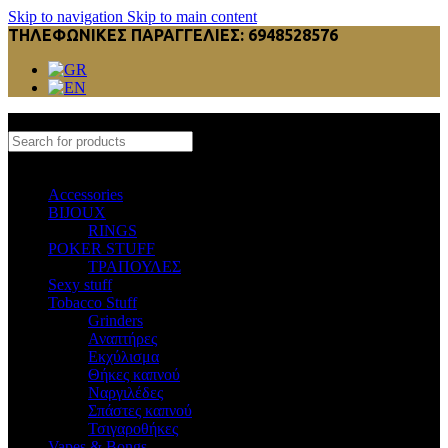
Skip to navigation
Skip to main content
ΤΗΛΕΦΩΝΙΚΕΣ ΠΑΡΑΓΓΕΛΙΕΣ: 6948528576
Select category
Accessories
BIJOUX
RINGS
POKER STUFF
ΤΡΑΠΟΥΛΕΣ
Sexy stuff
Tobacco Stuff
Grinders
Αναπτήρες
Εκχύλισμα
Θήκες καπνού
Ναργιλέδες
Σπάστες καπνού
Τσιγαροθήκες
Vapes & Bongs