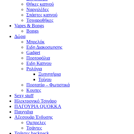
Θήκες καπνού
Ναργιλέδες
Σπάστες καπνού
Τσιγαροθήκες
Vapes & Bongs
Bongs
Δώρα
Μπρελόκ
Eιδη Διακοσμησης
Gadget
Πορτοφόλια
Ειδη Καπνου
Ρολόγια
Ξυπνητήρια
Τοίχου
Πορτατίφ – Φωτιστικά
Κουπες
Sexy stuff
Ηλεκτρονικό Τσιγάρο
ΠΑΓΟΥΡΙΑ QUOKKA
Παιχνιδια
Αξεσουάρ Ένδυσης
Oμπρελες
Τσάντες
Τσάντες backpack