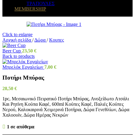
ΤΡΑΠΟΥΛΕΣ
MEMBERSHIP
Click to enlarge
Αρχική σελίδα
/
Δώρα
/
Κουπες
Beer Cup
23,50
€
Back to products
Μπρελόκ Εργαλείων
7,00
€
Ποτήρι Μπύρας
28,50
€
1pc, Μεσαιωνικό Πειρατικό Ποτήρι Μπύρας, Ανοξείδωτο Ατσάλι
Και Ρητίνη Κούπα Καφέ, 600ml Κούπες Καφέ, Παλιές Κούπες
Νερού, Καλοκαιρινά Χειμερινά Ποτήρια, Δώρα Γενεθλίων, Δώρα
Χαλοουίν, Δώρα Ημέρας Νεκρών
1 σε απόθεμα