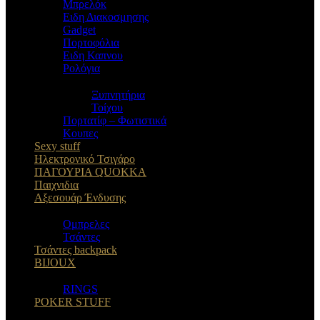
Μπρελόκ
Eιδη Διακοσμησης
Gadget
Πορτοφόλια
Ειδη Καπνου
Ρολόγια
Ξυπνητήρια
Τοίχου
Πορτατίφ – Φωτιστικά
Κουπες
Sexy stuff
Ηλεκτρονικό Τσιγάρο
ΠΑΓΟΥΡΙΑ QUOKKA
Παιχνιδια
Αξεσουάρ Ένδυσης
Oμπρελες
Τσάντες
Τσάντες backpack
BIJOUX
RINGS
POKER STUFF