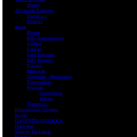
Bongs
Αξεσουάρ Ένδυσης
Oμπρελες
Τσάντες
Δώρα
Bijoux
Eιδη Διακοσμησης
Gadget
Γυαλια
Ειδη Ενδυσης
Ειδη Καπνου
Κουπες
Μπρελόκ
Πορτατίφ – Φωτιστικά
Πορτοφόλια
Ρολόγια
Ξυπνητήρια
Τοίχου
Τραπουλες
Ηλεκτρονικό Τσιγάρο
Κερια
ΠΑΓΟΥΡΙΑ QUOKKA
Παιχνιδια
Τσάντες backpack.