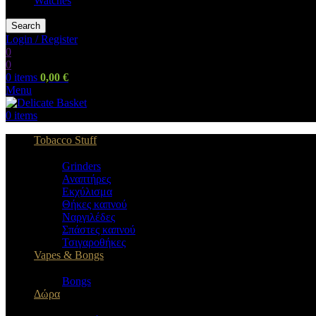
Watches
Search
Login / Register
0
0
0
items
0,00
€
Menu
0
items
Tobacco Stuff
Grinders
Αναπτήρες
Εκχύλισμα
Θήκες καπνού
Ναργιλέδες
Σπάστες καπνού
Τσιγαροθήκες
Vapes & Bongs
Bongs
Δώρα