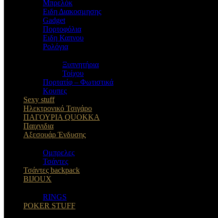
Μπρελόκ
Eιδη Διακοσμησης
Gadget
Πορτοφόλια
Ειδη Καπνου
Ρολόγια
Ξυπνητήρια
Τοίχου
Πορτατίφ – Φωτιστικά
Κουπες
Sexy stuff
Ηλεκτρονικό Τσιγάρο
ΠΑΓΟΥΡΙΑ QUOKKA
Παιχνιδια
Αξεσουάρ Ένδυσης
Oμπρελες
Τσάντες
Τσάντες backpack
BIJOUX
RINGS
POKER STUFF