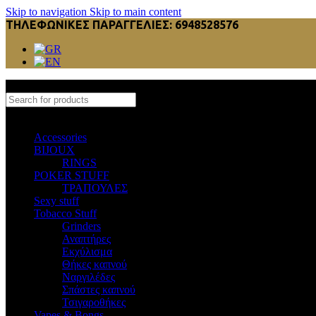
Skip to navigation
Skip to main content
ΤΗΛΕΦΩΝΙΚΕΣ ΠΑΡΑΓΓΕΛΙΕΣ: 6948528576
Select category
Accessories
BIJOUX
RINGS
POKER STUFF
ΤΡΑΠΟΥΛΕΣ
Sexy stuff
Tobacco Stuff
Grinders
Αναπτήρες
Εκχύλισμα
Θήκες καπνού
Ναργιλέδες
Σπάστες καπνού
Τσιγαροθήκες
Vapes & Bongs