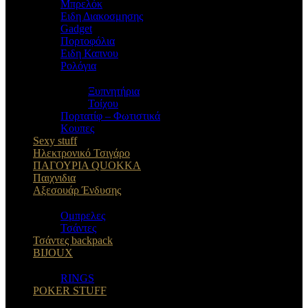
Μπρελόκ
Eιδη Διακοσμησης
Gadget
Πορτοφόλια
Ειδη Καπνου
Ρολόγια
Ξυπνητήρια
Τοίχου
Πορτατίφ – Φωτιστικά
Κουπες
Sexy stuff
Ηλεκτρονικό Τσιγάρο
ΠΑΓΟΥΡΙΑ QUOKKA
Παιχνιδια
Αξεσουάρ Ένδυσης
Oμπρελες
Τσάντες
Τσάντες backpack
BIJOUX
RINGS
POKER STUFF