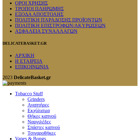
ΟΡΟΙ ΧΡΗΣΗΣ
ΤΡΟΠΟΙ ΠΛΗΡΩΜΗΣ
ΕΞΟΔΑ ΑΠΟΣΤΟΛΗΣ
ΠΟΛΙΤΙΚΗ ΠΑΡΑΔΟΣΗΣ ΠΡΟΪΟΝΤΩΝ
ΠΟΛΙΤΙΚΗ ΕΠΙΣΤΡΟΦΩΝ/ΑΚΥΡΩΣΕΩΝ
ΑΣΦΑΛΕΙΑ ΣΥΝΑΛΛΑΓΩΝ
DELICATEBASKET.GR
ΑΡΧΙΚΗ
Η ΕΤΑΙΡΕΙΑ
ΕΠΙΚΟΙΝΩΝΙΑ
2023
DelicateBasket.gr
Tobacco Stuff
Grinders
Αναπτήρες
Εκχύλισμα
Θήκες καπνού
Ναργιλέδες
Σπάστες καπνού
Τσιγαροθήκες
Vapes & Bongs