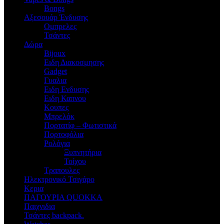
Bongs
Αξεσουάρ Ένδυσης
Oμπρελες
Τσάντες
Δώρα
Bijoux
Eιδη Διακοσμησης
Gadget
Γυαλια
Ειδη Ενδυσης
Ειδη Καπνου
Κουπες
Μπρελόκ
Πορτατίφ – Φωτιστικά
Πορτοφόλια
Ρολόγια
Ξυπνητήρια
Τοίχου
Τραπουλες
Ηλεκτρονικό Τσιγάρο
Κερια
ΠΑΓΟΥΡΙΑ QUOKKA
Παιχνιδια
Τσάντες backpack.