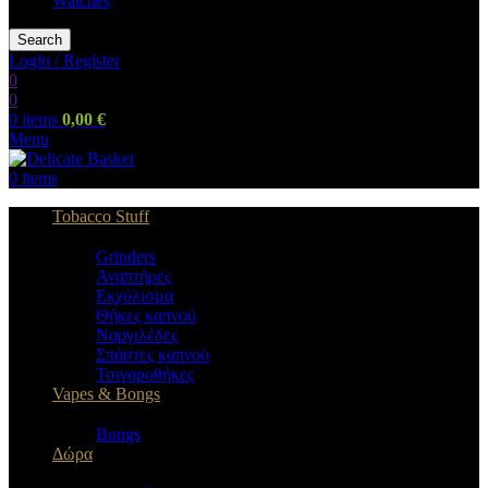
Watches
Search
Login / Register
0
0
0
items
0,00
€
Menu
0
items
Tobacco Stuff
Grinders
Αναπτήρες
Εκχύλισμα
Θήκες καπνού
Ναργιλέδες
Σπάστες καπνού
Τσιγαροθήκες
Vapes & Bongs
Bongs
Δώρα