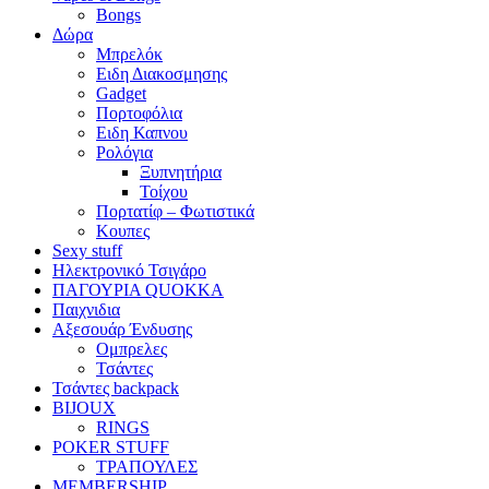
Bongs
Δώρα
Μπρελόκ
Eιδη Διακοσμησης
Gadget
Πορτοφόλια
Ειδη Καπνου
Ρολόγια
Ξυπνητήρια
Τοίχου
Πορτατίφ – Φωτιστικά
Κουπες
Sexy stuff
Ηλεκτρονικό Τσιγάρο
ΠΑΓΟΥΡΙΑ QUOKKA
Παιχνιδια
Αξεσουάρ Ένδυσης
Oμπρελες
Τσάντες
Τσάντες backpack
BIJOUX
RINGS
POKER STUFF
ΤΡΑΠΟΥΛΕΣ
MEMBERSHIP