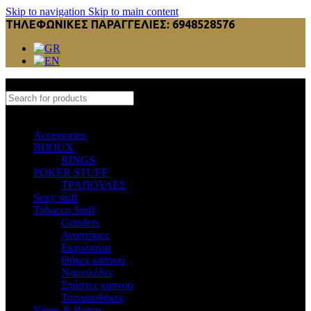
Skip to navigation
Skip to main content
ΤΗΛΕΦΩΝΙΚΕΣ ΠΑΡΑΓΓΕΛΙΕΣ: 6948528576
Select category
Accessories
BIJOUX
RINGS
POKER STUFF
ΤΡΑΠΟΥΛΕΣ
Sexy stuff
Tobacco Stuff
Grinders
Αναπτήρες
Εκχύλισμα
Θήκες καπνού
Ναργιλέδες
Σπάστες καπνού
Τσιγαροθήκες
Vapes & Bongs