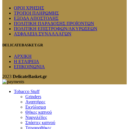
ΟΡΟΙ ΧΡΗΣΗΣ
ΤΡΟΠΟΙ ΠΛΗΡΩΜΗΣ
ΕΞΟΔΑ ΑΠΟΣΤΟΛΗΣ
ΠΟΛΙΤΙΚΗ ΠΑΡΑΔΟΣΗΣ ΠΡΟΪΟΝΤΩΝ
ΠΟΛΙΤΙΚΗ ΕΠΙΣΤΡΟΦΩΝ/ΑΚΥΡΩΣΕΩΝ
ΑΣΦΑΛΕΙΑ ΣΥΝΑΛΛΑΓΩΝ
DELICATEBASKET.GR
ΑΡΧΙΚΗ
Η ΕΤΑΙΡΕΙΑ
ΕΠΙΚΟΙΝΩΝΙΑ
2023
DelicateBasket.gr
Tobacco Stuff
Grinders
Αναπτήρες
Εκχύλισμα
Θήκες καπνού
Ναργιλέδες
Σπάστες καπνού
Τσιγαροθήκες