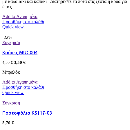
με καλαμάκι και καπάκι - Διατηρήστε τα ποτά σας ζεστά ή κρύα για
ώρες
Add to Αγαπημένα
Προσθήκη στο καλάθι
Quick view
-22%
Σύγκριση
Κούπες MUG004
3,50
€
4,50
€
Μπρελόκ
Add to Αγαπημένα
Προσθήκη στο καλάθι
Quick view
Σύγκριση
Πορτοφόλια KS117-03
5,70
€