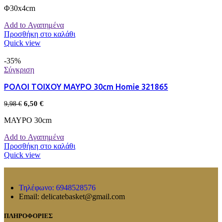
Φ30x4cm
Add to Αγαπημένα
Προσθήκη στο καλάθι
Quick view
-35%
Σύγκριση
ΡΟΛΟΙ ΤΟΙΧΟΥ ΜΑΥΡΟ 30cm Homie 321865
6,50
€
9,98
€
ΜΑΥΡΟ 30cm
Add to Αγαπημένα
Προσθήκη στο καλάθι
Quick view
Τηλέφωνο: 6948528576
Email: delicatebasket@gmail.com
ΠΛΗΡΟΦΟΡΙΕΣ