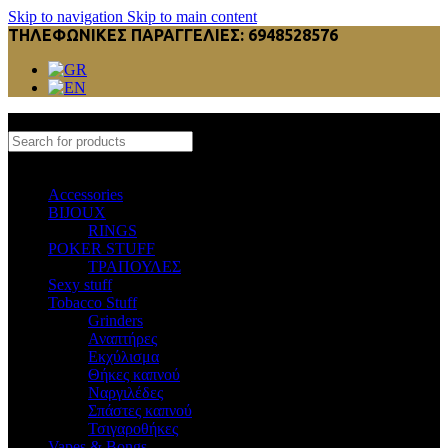
Skip to navigation
Skip to main content
ΤΗΛΕΦΩΝΙΚΕΣ ΠΑΡΑΓΓΕΛΙΕΣ: 6948528576
Select category
Accessories
BIJOUX
RINGS
POKER STUFF
ΤΡΑΠΟΥΛΕΣ
Sexy stuff
Tobacco Stuff
Grinders
Αναπτήρες
Εκχύλισμα
Θήκες καπνού
Ναργιλέδες
Σπάστες καπνού
Τσιγαροθήκες
Vapes & Bongs