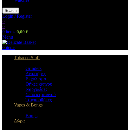
Watches
Search
Login / Register
0
0
0
items
0,00
€
Menu
0
items
Tobacco Stuff
Grinders
Αναπτήρες
Εκχύλισμα
Θήκες καπνού
Ναργιλέδες
Σπάστες καπνού
Τσιγαροθήκες
Vapes & Bongs
Bongs
Δώρα