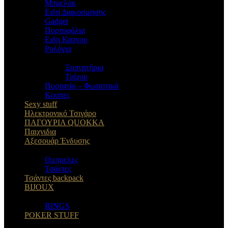
Μπρελόκ
Eιδη Διακοσμησης
Gadget
Πορτοφόλια
Ειδη Καπνου
Ρολόγια
Ξυπνητήρια
Τοίχου
Πορτατίφ – Φωτιστικά
Κουπες
Sexy stuff
Ηλεκτρονικό Τσιγάρο
ΠΑΓΟΥΡΙΑ QUOKKA
Παιχνιδια
Αξεσουάρ Ένδυσης
Oμπρελες
Τσάντες
Τσάντες backpack
BIJOUX
RINGS
POKER STUFF