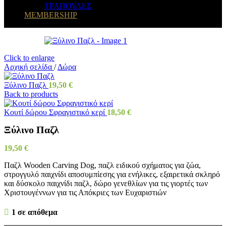
ΤΡΑΠΟΥΛΕΣ
MEMBERSHIP
Click to enlarge
Αρχική σελίδα
/
Δώρα
Ξύλινο Παζλ
19,50
€
Back to products
Κουτί δώρου Σφραγιστικό κερί
18,50
€
Ξύλινο Παζλ
19,50
€
Παζλ Wooden Carving Dog, παζλ ειδικού σχήματος για ζώα,
στρογγυλό παιχνίδι αποσυμπίεσης για ενήλικες, εξαιρετικά σκληρό
και δύσκολο παιχνίδι παζλ, δώρο γενεθλίων για τις γιορτές των
Χριστουγέννων για τις Απόκριες των Ευχαριστιών
1 σε απόθεμα