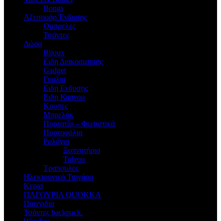
Bongs
Αξεσουάρ Ένδυσης
Oμπρελες
Τσάντες
Δώρα
Bijoux
Eιδη Διακοσμησης
Gadget
Γυαλια
Ειδη Ενδυσης
Ειδη Καπνου
Κουπες
Μπρελόκ
Πορτατίφ – Φωτιστικά
Πορτοφόλια
Ρολόγια
Ξυπνητήρια
Τοίχου
Τραπουλες
Ηλεκτρονικό Τσιγάρο
Κερια
ΠΑΓΟΥΡΙΑ QUOKKA
Παιχνιδια
Τσάντες backpack.