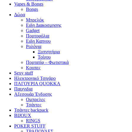
Vapes & Bongs
Bongs
Δώρα
Μπρελόκ
Eιδη Διακοσμησης
Gadget
Πορτοφόλια
Ειδη Καπνου
Ρολόγια
Ξυπνητήρια
Τοίχου
Πορτατίφ – Φωτιστικά
Κουπες
Sexy stuff
Ηλεκτρονικό Τσιγάρο
ΠΑΓΟΥΡΙΑ QUOKKA
Παιχνιδια
Αξεσουάρ Ένδυσης
Oμπρελες
Τσάντες
Τσάντες backpack
BIJOUX
RINGS
POKER STUFF
ΤΡΑΠΟΥΛΕΣ