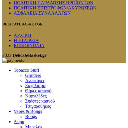
ΠΟΛΙΤΙΚΗ ΠΑΡΑΔΟΣΗΣ ΠΡΟΪΟΝΤΩΝ
ΠΟΛΙΤΙΚΗ ΕΠΙΣΤΡΟΦΩΝ/ΑΚΥΡΩΣΕΩΝ
ΑΣΦΑΛΕΙΑ ΣΥΝΑΛΛΑΓΩΝ
DELICATEBASKET.GR
ΑΡΧΙΚΗ
Η ΕΤΑΙΡΕΙΑ
ΕΠΙΚΟΙΝΩΝΙΑ
2023
DelicateBasket.gr
Tobacco Stuff
Grinders
Αναπτήρες
Εκχύλισμα
Θήκες καπνού
Ναργιλέδες
Σπάστες καπνού
Τσιγαροθήκες
Vapes & Bongs
Bongs
Δώρα
Μπρελόκ