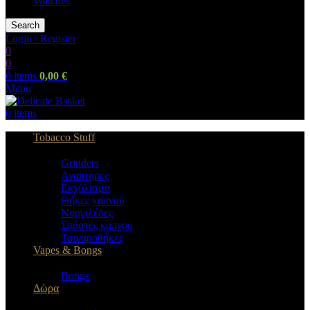
Watches
Search
Login / Register
0
0
0
items
0,00
€
Menu
0
items
Tobacco Stuff
Grinders
Αναπτήρες
Εκχύλισμα
Θήκες καπνού
Ναργιλέδες
Σπάστες καπνού
Τσιγαροθήκες
Vapes & Bongs
Bongs
Δώρα