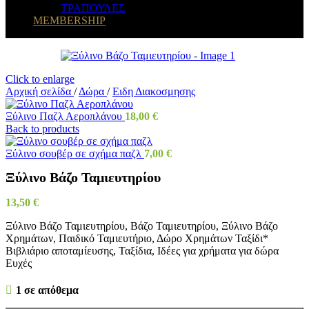
ΤΡΑΠΟΥΛΕΣ
MEMBERSHIP
Click to enlarge
Αρχική σελίδα
/
Δώρα
/
Eιδη Διακοσμησης
Ξύλινο Παζλ Αεροπλάνου
18,00
€
Back to products
Ξύλινο σουβέρ σε σχήμα παζλ
7,00
€
Ξύλινο Βάζο Ταμιευτηρίου
13,50
€
Ξύλινο Βάζο Ταμιευτηρίου, Βάζο Ταμιευτηρίου, Ξύλινο Βάζο
Χρημάτων, Παιδικό Ταμιευτήριο, Δώρο Χρημάτων Ταξίδι*
Βιβλιάριο αποταμίευσης, Ταξίδια, Ιδέες για χρήματα για δώρα
Ευχές
1 σε απόθεμα