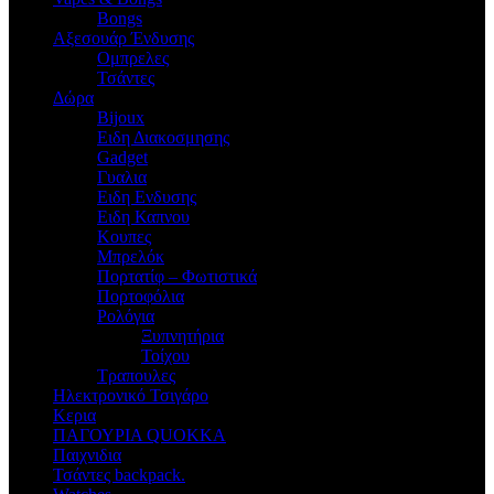
Bongs
Αξεσουάρ Ένδυσης
Oμπρελες
Τσάντες
Δώρα
Bijoux
Eιδη Διακοσμησης
Gadget
Γυαλια
Ειδη Ενδυσης
Ειδη Καπνου
Κουπες
Μπρελόκ
Πορτατίφ – Φωτιστικά
Πορτοφόλια
Ρολόγια
Ξυπνητήρια
Τοίχου
Τραπουλες
Ηλεκτρονικό Τσιγάρο
Κερια
ΠΑΓΟΥΡΙΑ QUOKKA
Παιχνιδια
Τσάντες backpack.