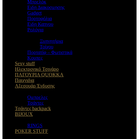
Μπρελόκ
Eιδη Διακοσμησης
Gadget
Πορτοφόλια
Ειδη Καπνου
Ρολόγια
Ξυπνητήρια
Τοίχου
Πορτατίφ – Φωτιστικά
Κουπες
Sexy stuff
Ηλεκτρονικό Τσιγάρο
ΠΑΓΟΥΡΙΑ QUOKKA
Παιχνιδια
Αξεσουάρ Ένδυσης
Oμπρελες
Τσάντες
Τσάντες backpack
BIJOUX
RINGS
POKER STUFF