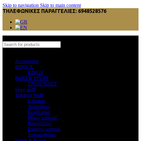
Skip to navigation
Skip to main content
ΤΗΛΕΦΩΝΙΚΕΣ ΠΑΡΑΓΓΕΛΙΕΣ: 6948528576
Select category
Accessories
BIJOUX
RINGS
POKER STUFF
ΤΡΑΠΟΥΛΕΣ
Sexy stuff
Tobacco Stuff
Grinders
Αναπτήρες
Εκχύλισμα
Θήκες καπνού
Ναργιλέδες
Σπάστες καπνού
Τσιγαροθήκες
Vapes & Bongs