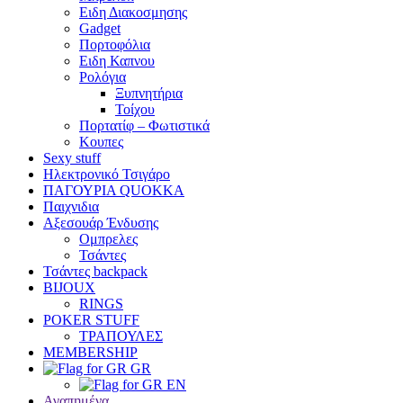
Eιδη Διακοσμησης
Gadget
Πορτοφόλια
Ειδη Καπνου
Ρολόγια
Ξυπνητήρια
Τοίχου
Πορτατίφ – Φωτιστικά
Κουπες
Sexy stuff
Ηλεκτρονικό Τσιγάρο
ΠΑΓΟΥΡΙΑ QUOKKA
Παιχνιδια
Αξεσουάρ Ένδυσης
Oμπρελες
Τσάντες
Τσάντες backpack
BIJOUX
RINGS
POKER STUFF
ΤΡΑΠΟΥΛΕΣ
MEMBERSHIP
GR
EN
Αγαπημένα