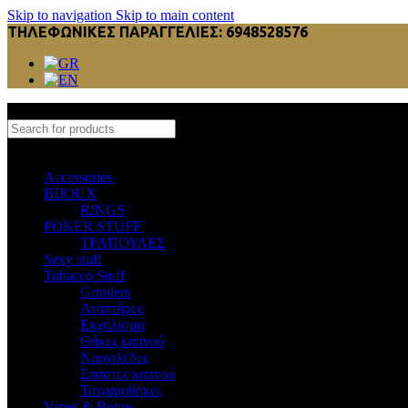
Skip to navigation
Skip to main content
ΤΗΛΕΦΩΝΙΚΕΣ ΠΑΡΑΓΓΕΛΙΕΣ: 6948528576
Select category
Accessories
BIJOUX
RINGS
POKER STUFF
ΤΡΑΠΟΥΛΕΣ
Sexy stuff
Tobacco Stuff
Grinders
Αναπτήρες
Εκχύλισμα
Θήκες καπνού
Ναργιλέδες
Σπάστες καπνού
Τσιγαροθήκες
Vapes & Bongs