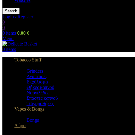
Watches
Search
Login / Register
0
0
0
items
0,00
€
Menu
0
items
Tobacco Stuff
Grinders
Αναπτήρες
Εκχύλισμα
Θήκες καπνού
Ναργιλέδες
Σπάστες καπνού
Τσιγαροθήκες
Vapes & Bongs
Bongs
Δώρα