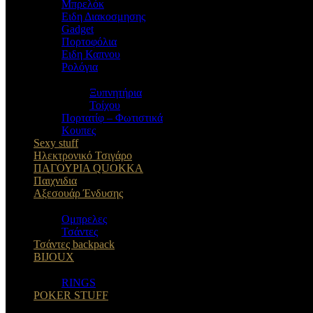
Μπρελόκ
Eιδη Διακοσμησης
Gadget
Πορτοφόλια
Ειδη Καπνου
Ρολόγια
Ξυπνητήρια
Τοίχου
Πορτατίφ – Φωτιστικά
Κουπες
Sexy stuff
Ηλεκτρονικό Τσιγάρο
ΠΑΓΟΥΡΙΑ QUOKKA
Παιχνιδια
Αξεσουάρ Ένδυσης
Oμπρελες
Τσάντες
Τσάντες backpack
BIJOUX
RINGS
POKER STUFF