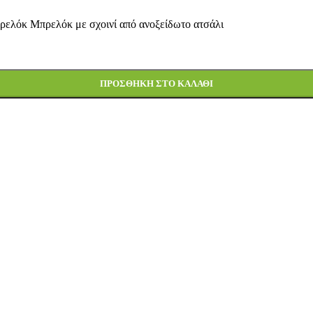
ελόκ Μπρελόκ με σχοινί από ανοξείδωτο ατσάλι
ΠΡΟΣΘΉΚΗ ΣΤΟ ΚΑΛΆΘΙ