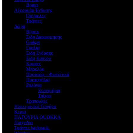
Bongs
Αξεσουάρ Ένδυσης
Oμπρελες
Τσάντες
Δώρα
Bijoux
Eιδη Διακοσμησης
Gadget
Γυαλια
Ειδη Ενδυσης
Ειδη Καπνου
Κουπες
Μπρελόκ
Πορτατίφ – Φωτιστικά
Πορτοφόλια
Ρολόγια
Ξυπνητήρια
Τοίχου
Τραπουλες
Ηλεκτρονικό Τσιγάρο
Κερια
ΠΑΓΟΥΡΙΑ QUOKKA
Παιχνιδια
Τσάντες backpack.