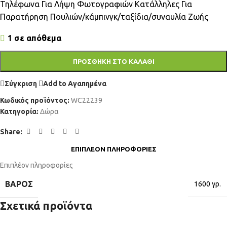
Τηλέφωνα Για Λήψη Φωτογραφιών Κατάλληλες Για
Παρατήρηση Πουλιών/κάμπινγκ/ταξίδια/συναυλία Ζωής
1 σε απόθεμα
ΠΡΟΣΘΉΚΗ ΣΤΟ ΚΑΛΆΘΙ
Σύγκριση
Add to Αγαπημένα
Κωδικός προϊόντος:
WC22239
Κατηγορία:
Δώρα
Share:
ΕΠΙΠΛΈΟΝ ΠΛΗΡΟΦΟΡΊΕΣ
Επιπλέον πληροφορίες
ΒΆΡΟΣ
1600 γρ.
Σχετικά προϊόντα