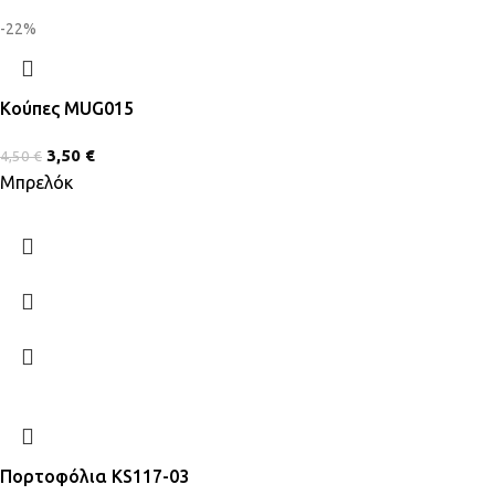
-22%
Κούπες MUG015
3,50
€
4,50
€
Μπρελόκ
Πορτοφόλια KS117-03