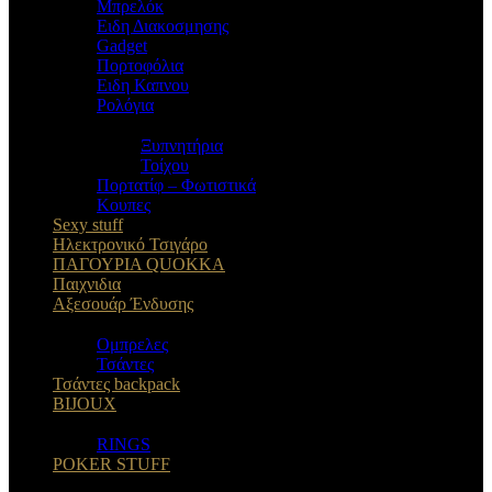
Μπρελόκ
Eιδη Διακοσμησης
Gadget
Πορτοφόλια
Ειδη Καπνου
Ρολόγια
Ξυπνητήρια
Τοίχου
Πορτατίφ – Φωτιστικά
Κουπες
Sexy stuff
Ηλεκτρονικό Τσιγάρο
ΠΑΓΟΥΡΙΑ QUOKKA
Παιχνιδια
Αξεσουάρ Ένδυσης
Oμπρελες
Τσάντες
Τσάντες backpack
BIJOUX
RINGS
POKER STUFF