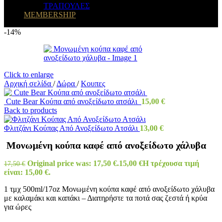
ΤΡΑΠΟΥΛΕΣ
MEMBERSHIP
-14%
Click to enlarge
Αρχική σελίδα
/
Δώρα
/
Κουπες
Cute Bear Κούπα από ανοξείδωτο ατσάλι
15,00
€
Back to products
Φλιτζάνι Κούπας Από Ανοξείδωτο Ατσάλι
13,00
€
Μονωμένη κούπα καφέ από ανοξείδωτο χάλυβα
Original price was: 17,50 €.
15,00
€
Η τρέχουσα τιμή
17,50
€
είναι: 15,00 €.
1 τμχ 500ml/17oz Μονωμένη κούπα καφέ από ανοξείδωτο χάλυβα
με καλαμάκι και καπάκι – Διατηρήστε τα ποτά σας ζεστά ή κρύα
για ώρες