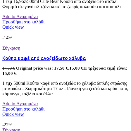
1 τεμ 16,9oz/500ml Cute Bear Κούπα από ανοξείδωτο ατσάλι
Φορητό στεγανό φλιτζάνι καφέ με /χωρίς καλαμάκι και κουτάλι
Add to Αγαπημένα
Προσθήκη στο καλάθι
Quick view
-14%
Σύγκριση
Κούπα καφέ από ανοξείδωτο χάλυβα
Original price was: 17,50 €.
15,00
€
Η τρέχουσα τιμή είναι:
17,50
€
15,00 €.
1 τμχ 500ml Κούπα καφέ από ανοξείδωτο χάλυβα διπλής στρώσης
με καπάκι - Χωρητικότητα 17 oz - Ιδανική για ζεστά και κρύα ποτά,
κάμπινγκ, ταξίδια και άλλα
Add to Αγαπημένα
Προσθήκη στο καλάθι
Quick view
-22%
Σύγκριση