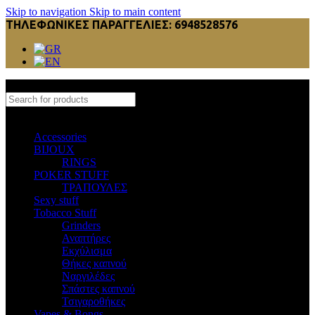
Skip to navigation
Skip to main content
ΤΗΛΕΦΩΝΙΚΕΣ ΠΑΡΑΓΓΕΛΙΕΣ: 6948528576
Select category
Accessories
BIJOUX
RINGS
POKER STUFF
ΤΡΑΠΟΥΛΕΣ
Sexy stuff
Tobacco Stuff
Grinders
Αναπτήρες
Εκχύλισμα
Θήκες καπνού
Ναργιλέδες
Σπάστες καπνού
Τσιγαροθήκες
Vapes & Bongs