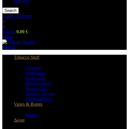
Watches
Search
Login / Register
0
0
0
items
0,00
€
Menu
0
items
Tobacco Stuff
Grinders
Αναπτήρες
Εκχύλισμα
Θήκες καπνού
Ναργιλέδες
Σπάστες καπνού
Τσιγαροθήκες
Vapes & Bongs
Bongs
Δώρα