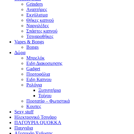
Grinders
Αναπτήρες
Εκχύλισμα
Θήκες καπνού
Ναργιλέδες
Σπάστες καπνού
Τσιγαροθήκες
Vapes & Bongs
Bongs
Δώρα
Μπρελόκ
Eιδη Διακοσμησης
Gadget
Πορτοφόλια
Ειδη Καπνου
Ρολόγια
Ξυπνητήρια
Τοίχου
Πορτατίφ – Φωτιστικά
Κουπες
Sexy stuff
Ηλεκτρονικό Τσιγάρο
ΠΑΓΟΥΡΙΑ QUOKKA
Παιχνιδια
Αξεσουάρ Ένδυσης