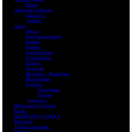
Bongs
Αξεσουάρ Ένδυσης
Oμπρελες
Τσάντες
Δώρα
Bijoux
Eιδη Διακοσμησης
Gadget
Γυαλια
Ειδη Ενδυσης
Ειδη Καπνου
Κουπες
Μπρελόκ
Πορτατίφ – Φωτιστικά
Πορτοφόλια
Ρολόγια
Ξυπνητήρια
Τοίχου
Τραπουλες
Ηλεκτρονικό Τσιγάρο
Κερια
ΠΑΓΟΥΡΙΑ QUOKKA
Παιχνιδια
Τσάντες backpack.