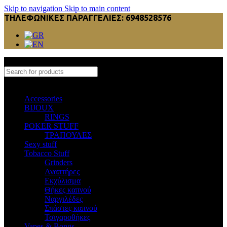
Skip to navigation
Skip to main content
ΤΗΛΕΦΩΝΙΚΕΣ ΠΑΡΑΓΓΕΛΙΕΣ: 6948528576
Select category
Accessories
BIJOUX
RINGS
POKER STUFF
ΤΡΑΠΟΥΛΕΣ
Sexy stuff
Tobacco Stuff
Grinders
Αναπτήρες
Εκχύλισμα
Θήκες καπνού
Ναργιλέδες
Σπάστες καπνού
Τσιγαροθήκες
Vapes & Bongs