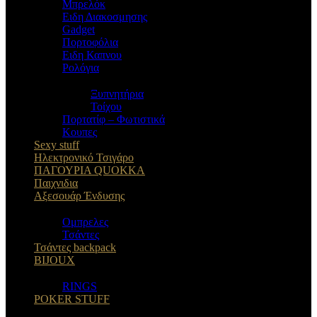
Μπρελόκ
Eιδη Διακοσμησης
Gadget
Πορτοφόλια
Ειδη Καπνου
Ρολόγια
Ξυπνητήρια
Τοίχου
Πορτατίφ – Φωτιστικά
Κουπες
Sexy stuff
Ηλεκτρονικό Τσιγάρο
ΠΑΓΟΥΡΙΑ QUOKKA
Παιχνιδια
Αξεσουάρ Ένδυσης
Oμπρελες
Τσάντες
Τσάντες backpack
BIJOUX
RINGS
POKER STUFF