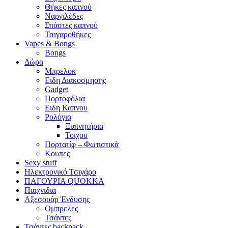
Θήκες καπνού
Ναργιλέδες
Σπάστες καπνού
Τσιγαροθήκες
Vapes & Bongs
Bongs
Δώρα
Μπρελόκ
Eιδη Διακοσμησης
Gadget
Πορτοφόλια
Ειδη Καπνου
Ρολόγια
Ξυπνητήρια
Τοίχου
Πορτατίφ – Φωτιστικά
Κουπες
Sexy stuff
Ηλεκτρονικό Τσιγάρο
ΠΑΓΟΥΡΙΑ QUOKKA
Παιχνιδια
Αξεσουάρ Ένδυσης
Oμπρελες
Τσάντες
Τσάντες backpack