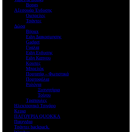
Bongs
Αξεσουάρ Ένδυσης
Oμπρελες
Τσάντες
Δώρα
Bijoux
Eιδη Διακοσμησης
Gadget
Γυαλια
Ειδη Ενδυσης
Ειδη Καπνου
Κουπες
Μπρελόκ
Πορτατίφ – Φωτιστικά
Πορτοφόλια
Ρολόγια
Ξυπνητήρια
Τοίχου
Τραπουλες
Ηλεκτρονικό Τσιγάρο
Κερια
ΠΑΓΟΥΡΙΑ QUOKKA
Παιχνιδια
Τσάντες backpack.