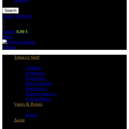
Watches
Search
Login / Register
0
0
0
items
0,00
€
Menu
0
items
Tobacco Stuff
Grinders
Αναπτήρες
Εκχύλισμα
Θήκες καπνού
Ναργιλέδες
Σπάστες καπνού
Τσιγαροθήκες
Vapes & Bongs
Bongs
Δώρα