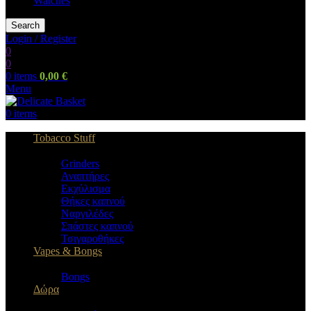
Watches
Search
Login / Register
0
0
0
items
0,00
€
Menu
0
items
Tobacco Stuff
Grinders
Αναπτήρες
Εκχύλισμα
Θήκες καπνού
Ναργιλέδες
Σπάστες καπνού
Τσιγαροθήκες
Vapes & Bongs
Bongs
Δώρα