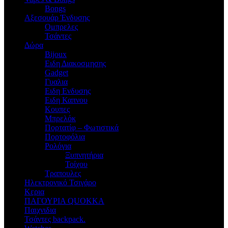
Bongs
Αξεσουάρ Ένδυσης
Oμπρελες
Τσάντες
Δώρα
Bijoux
Eιδη Διακοσμησης
Gadget
Γυαλια
Ειδη Ενδυσης
Ειδη Καπνου
Κουπες
Μπρελόκ
Πορτατίφ – Φωτιστικά
Πορτοφόλια
Ρολόγια
Ξυπνητήρια
Τοίχου
Τραπουλες
Ηλεκτρονικό Τσιγάρο
Κερια
ΠΑΓΟΥΡΙΑ QUOKKA
Παιχνιδια
Τσάντες backpack.