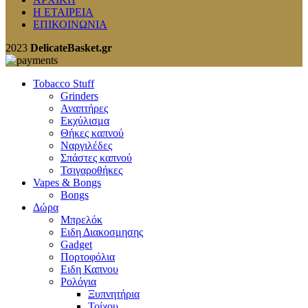
Η ΕΤΑΙΡΕΙΑ
ΕΠΙΚΟΙΝΩΝΙΑ
2023
DelicateBasket.gr
Tobacco Stuff
Grinders
Αναπτήρες
Εκχύλισμα
Θήκες καπνού
Ναργιλέδες
Σπάστες καπνού
Τσιγαροθήκες
Vapes & Bongs
Bongs
Δώρα
Μπρελόκ
Eιδη Διακοσμησης
Gadget
Πορτοφόλια
Ειδη Καπνου
Ρολόγια
Ξυπνητήρια
Τοίχου