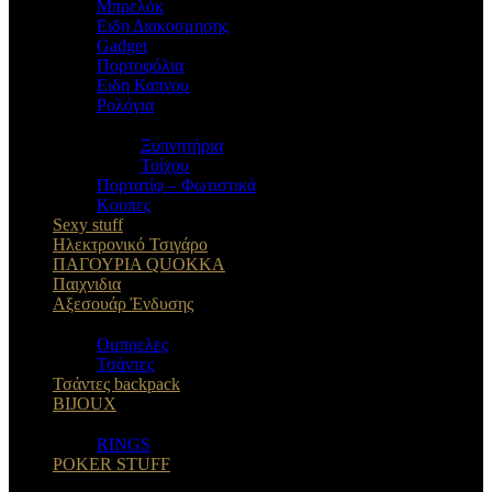
Μπρελόκ
Eιδη Διακοσμησης
Gadget
Πορτοφόλια
Ειδη Καπνου
Ρολόγια
Ξυπνητήρια
Τοίχου
Πορτατίφ – Φωτιστικά
Κουπες
Sexy stuff
Ηλεκτρονικό Τσιγάρο
ΠΑΓΟΥΡΙΑ QUOKKA
Παιχνιδια
Αξεσουάρ Ένδυσης
Oμπρελες
Τσάντες
Τσάντες backpack
BIJOUX
RINGS
POKER STUFF