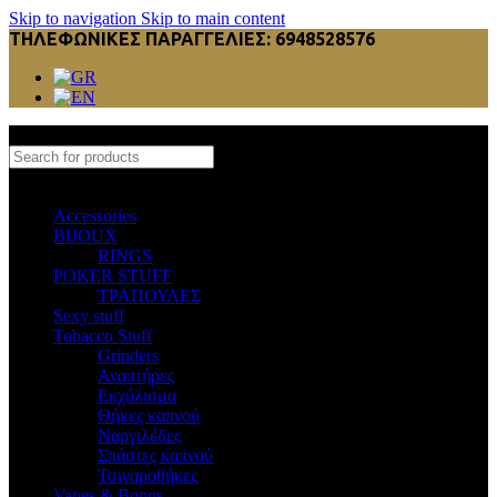
Skip to navigation
Skip to main content
ΤΗΛΕΦΩΝΙΚΕΣ ΠΑΡΑΓΓΕΛΙΕΣ: 6948528576
Select category
Accessories
BIJOUX
RINGS
POKER STUFF
ΤΡΑΠΟΥΛΕΣ
Sexy stuff
Tobacco Stuff
Grinders
Αναπτήρες
Εκχύλισμα
Θήκες καπνού
Ναργιλέδες
Σπάστες καπνού
Τσιγαροθήκες
Vapes & Bongs