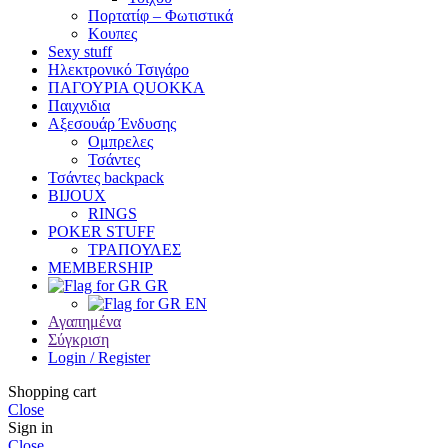
Πορτατίφ – Φωτιστικά
Κουπες
Sexy stuff
Ηλεκτρονικό Τσιγάρο
ΠΑΓΟΥΡΙΑ QUOKKA
Παιχνιδια
Αξεσουάρ Ένδυσης
Oμπρελες
Τσάντες
Τσάντες backpack
BIJOUX
RINGS
POKER STUFF
ΤΡΑΠΟΥΛΕΣ
MEMBERSHIP
GR
EN
Αγαπημένα
Σύγκριση
Login / Register
Shopping cart
Close
Sign in
Close