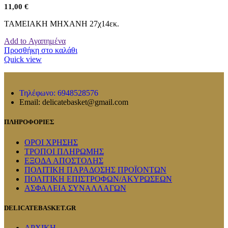
11,00
€
ΤΑΜΕΙΑΚΗ ΜΗΧΑΝΗ 27χ14εκ.
Add to Αγαπημένα
Προσθήκη στο καλάθι
Quick view
Τηλέφωνο: 6948528576
Email: delicatebasket@gmail.com
ΠΛΗΡΟΦΟΡΙΕΣ
ΟΡΟΙ ΧΡΗΣΗΣ
ΤΡΟΠΟΙ ΠΛΗΡΩΜΗΣ
ΕΞΟΔΑ ΑΠΟΣΤΟΛΗΣ
ΠΟΛΙΤΙΚΗ ΠΑΡΑΔΟΣΗΣ ΠΡΟΪΟΝΤΩΝ
ΠΟΛΙΤΙΚΗ ΕΠΙΣΤΡΟΦΩΝ/ΑΚΥΡΩΣΕΩΝ
ΑΣΦΑΛΕΙΑ ΣΥΝΑΛΛΑΓΩΝ
DELICATEBASKET.GR
ΑΡΧΙΚΗ