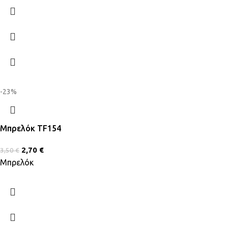
-23%
Μπρελόκ TF154
2,70
€
3,50
€
Μπρελόκ