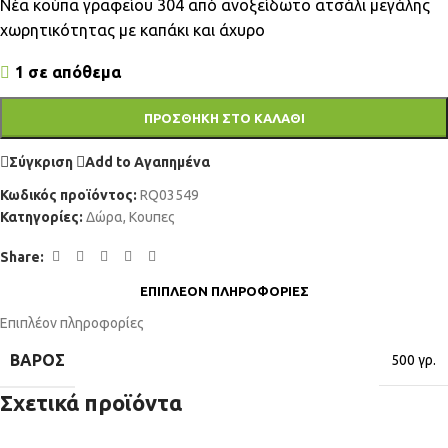
Νέα κούπα γραφείου 304 από ανοξείδωτο ατσάλι μεγάλης
χωρητικότητας με καπάκι και άχυρο
1 σε απόθεμα
ΠΡΟΣΘΉΚΗ ΣΤΟ ΚΑΛΆΘΙ
Σύγκριση
Add to Αγαπημένα
Κωδικός προϊόντος:
RQ03549
Κατηγορίες:
Δώρα
,
Κουπες
Share:
ΕΠΙΠΛΈΟΝ ΠΛΗΡΟΦΟΡΊΕΣ
Επιπλέον πληροφορίες
ΒΆΡΟΣ
500 γρ.
Σχετικά προϊόντα