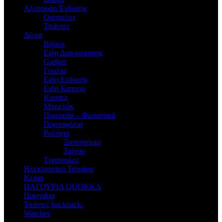
Αξεσουάρ Ένδυσης
Oμπρελες
Τσάντες
Δώρα
Bijoux
Eιδη Διακοσμησης
Gadget
Γυαλια
Ειδη Ενδυσης
Ειδη Καπνου
Κουπες
Μπρελόκ
Πορτατίφ – Φωτιστικά
Πορτοφόλια
Ρολόγια
Ξυπνητήρια
Τοίχου
Τραπουλες
Ηλεκτρονικό Τσιγάρο
Κερια
ΠΑΓΟΥΡΙΑ QUOKKA
Παιχνιδια
Τσάντες backpack.
Watches