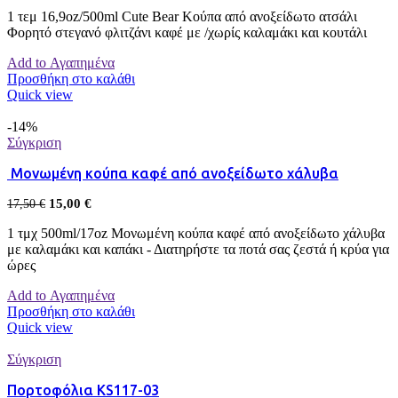
1 τεμ 16,9oz/500ml Cute Bear Κούπα από ανοξείδωτο ατσάλι
Φορητό στεγανό φλιτζάνι καφέ με /χωρίς καλαμάκι και κουτάλι
Add to Αγαπημένα
Προσθήκη στο καλάθι
Quick view
-14%
Σύγκριση
Μονωμένη κούπα καφέ από ανοξείδωτο χάλυβα
15,00
€
17,50
€
1 τμχ 500ml/17oz Μονωμένη κούπα καφέ από ανοξείδωτο χάλυβα
με καλαμάκι και καπάκι - Διατηρήστε τα ποτά σας ζεστά ή κρύα για
ώρες
Add to Αγαπημένα
Προσθήκη στο καλάθι
Quick view
Σύγκριση
Πορτοφόλια KS117-03