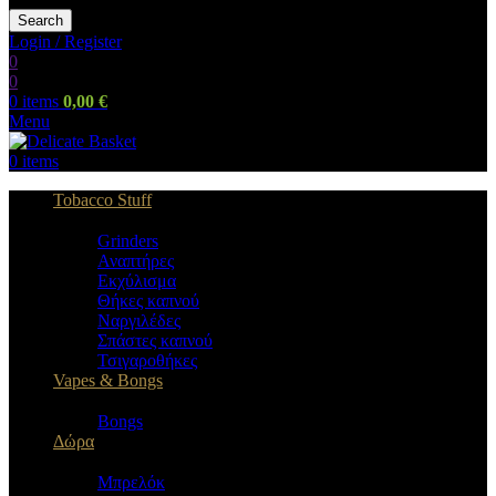
Search
Login / Register
0
0
0
items
0,00
€
Menu
0
items
Tobacco Stuff
Grinders
Αναπτήρες
Εκχύλισμα
Θήκες καπνού
Ναργιλέδες
Σπάστες καπνού
Τσιγαροθήκες
Vapes & Bongs
Bongs
Δώρα
Μπρελόκ