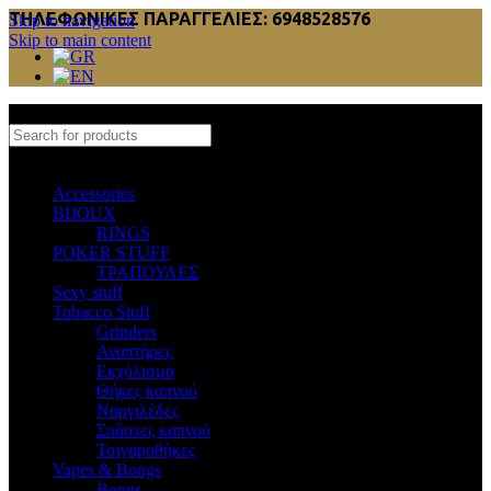
ΤΗΛΕΦΩΝΙΚΕΣ ΠΑΡΑΓΓΕΛΙΕΣ: 6948528576
Skip to navigation
Skip to main content
Select category
Accessories
BIJOUX
RINGS
POKER STUFF
ΤΡΑΠΟΥΛΕΣ
Sexy stuff
Tobacco Stuff
Grinders
Αναπτήρες
Εκχύλισμα
Θήκες καπνού
Ναργιλέδες
Σπάστες καπνού
Τσιγαροθήκες
Vapes & Bongs
Bongs