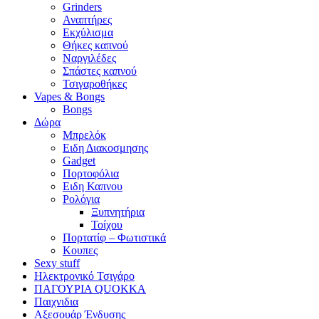
Grinders
Αναπτήρες
Εκχύλισμα
Θήκες καπνού
Ναργιλέδες
Σπάστες καπνού
Τσιγαροθήκες
Vapes & Bongs
Bongs
Δώρα
Μπρελόκ
Eιδη Διακοσμησης
Gadget
Πορτοφόλια
Ειδη Καπνου
Ρολόγια
Ξυπνητήρια
Τοίχου
Πορτατίφ – Φωτιστικά
Κουπες
Sexy stuff
Ηλεκτρονικό Τσιγάρο
ΠΑΓΟΥΡΙΑ QUOKKA
Παιχνιδια
Αξεσουάρ Ένδυσης