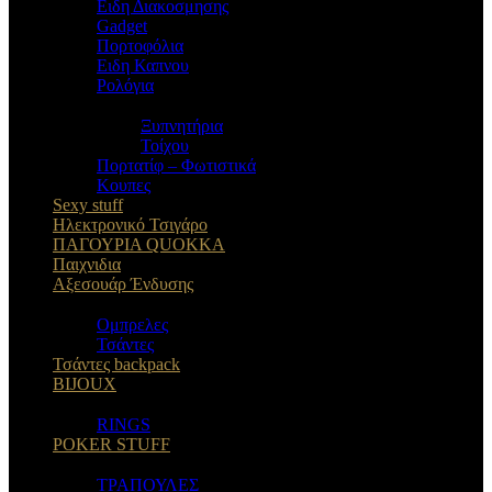
Eιδη Διακοσμησης
Gadget
Πορτοφόλια
Ειδη Καπνου
Ρολόγια
Ξυπνητήρια
Τοίχου
Πορτατίφ – Φωτιστικά
Κουπες
Sexy stuff
Ηλεκτρονικό Τσιγάρο
ΠΑΓΟΥΡΙΑ QUOKKA
Παιχνιδια
Αξεσουάρ Ένδυσης
Oμπρελες
Τσάντες
Τσάντες backpack
BIJOUX
RINGS
POKER STUFF
ΤΡΑΠΟΥΛΕΣ