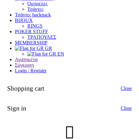
Oμπρελες
Τσάντες
Τσάντες backpack
BIJOUX
RINGS
POKER STUFF
ΤΡΑΠΟΥΛΕΣ
MEMBERSHIP
GR
EN
Αγαπημένα
Σύγκριση
Login / Register
Shopping cart
Close
Sign in
Close