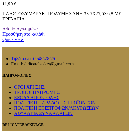
11,90
€
ΠΛΑΣΤΟΖΥΜΑΡΑΚΙ ΠΟΛΥΜΗΧΑΝΗ 33,5Χ25,5Χ6,8 ΜΕ
ΕΡΓΑΛΕΙΑ
Add to Αγαπημένα
Προσθήκη στο καλάθι
Quick view
Τηλέφωνο: 6948528576
Email: delicatebasket@gmail.com
ΠΛΗΡΟΦΟΡΙΕΣ
ΟΡΟΙ ΧΡΗΣΗΣ
ΤΡΟΠΟΙ ΠΛΗΡΩΜΗΣ
ΕΞΟΔΑ ΑΠΟΣΤΟΛΗΣ
ΠΟΛΙΤΙΚΗ ΠΑΡΑΔΟΣΗΣ ΠΡΟΪΟΝΤΩΝ
ΠΟΛΙΤΙΚΗ ΕΠΙΣΤΡΟΦΩΝ/ΑΚΥΡΩΣΕΩΝ
ΑΣΦΑΛΕΙΑ ΣΥΝΑΛΛΑΓΩΝ
DELICATEBASKET.GR