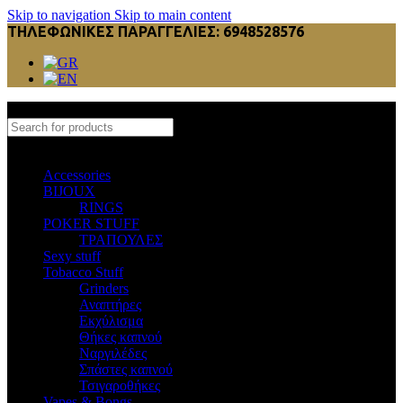
Skip to navigation
Skip to main content
ΤΗΛΕΦΩΝΙΚΕΣ ΠΑΡΑΓΓΕΛΙΕΣ: 6948528576
Select category
Accessories
BIJOUX
RINGS
POKER STUFF
ΤΡΑΠΟΥΛΕΣ
Sexy stuff
Tobacco Stuff
Grinders
Αναπτήρες
Εκχύλισμα
Θήκες καπνού
Ναργιλέδες
Σπάστες καπνού
Τσιγαροθήκες
Vapes & Bongs