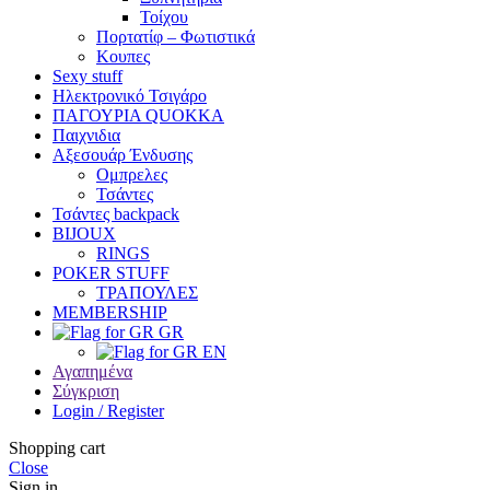
Τοίχου
Πορτατίφ – Φωτιστικά
Κουπες
Sexy stuff
Ηλεκτρονικό Τσιγάρο
ΠΑΓΟΥΡΙΑ QUOKKA
Παιχνιδια
Αξεσουάρ Ένδυσης
Oμπρελες
Τσάντες
Τσάντες backpack
BIJOUX
RINGS
POKER STUFF
ΤΡΑΠΟΥΛΕΣ
MEMBERSHIP
GR
EN
Αγαπημένα
Σύγκριση
Login / Register
Shopping cart
Close
Sign in