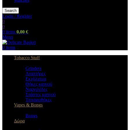
Watches
Search
Login / Register
0
0
0
items
0,00
€
Menu
0
items
Tobacco Stuff
Grinders
Αναπτήρες
Εκχύλισμα
Θήκες καπνού
Ναργιλέδες
Σπάστες καπνού
Τσιγαροθήκες
Vapes & Bongs
Bongs
Δώρα