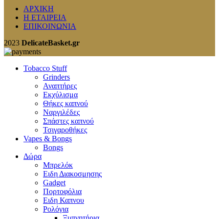
ΑΡΧΙΚΗ
Η ΕΤΑΙΡΕΙΑ
ΕΠΙΚΟΙΝΩΝΙΑ
2023
DelicateBasket.gr
Tobacco Stuff
Grinders
Αναπτήρες
Εκχύλισμα
Θήκες καπνού
Ναργιλέδες
Σπάστες καπνού
Τσιγαροθήκες
Vapes & Bongs
Bongs
Δώρα
Μπρελόκ
Eιδη Διακοσμησης
Gadget
Πορτοφόλια
Ειδη Καπνου
Ρολόγια
Ξυπνητήρια