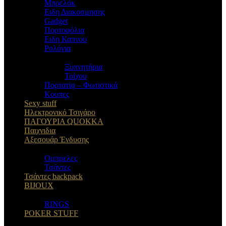
Μπρελόκ
Eιδη Διακοσμησης
Gadget
Πορτοφόλια
Ειδη Καπνου
Ρολόγια
Ξυπνητήρια
Τοίχου
Πορτατίφ – Φωτιστικά
Κουπες
Sexy stuff
Ηλεκτρονικό Τσιγάρο
ΠΑΓΟΥΡΙΑ QUOKKA
Παιχνιδια
Αξεσουάρ Ένδυσης
Oμπρελες
Τσάντες
Τσάντες backpack
BIJOUX
RINGS
POKER STUFF