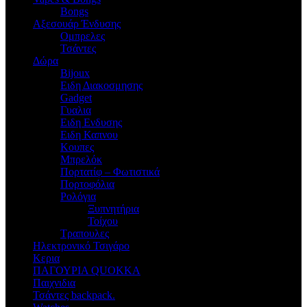
Bongs
Αξεσουάρ Ένδυσης
Oμπρελες
Τσάντες
Δώρα
Bijoux
Eιδη Διακοσμησης
Gadget
Γυαλια
Ειδη Ενδυσης
Ειδη Καπνου
Κουπες
Μπρελόκ
Πορτατίφ – Φωτιστικά
Πορτοφόλια
Ρολόγια
Ξυπνητήρια
Τοίχου
Τραπουλες
Ηλεκτρονικό Τσιγάρο
Κερια
ΠΑΓΟΥΡΙΑ QUOKKA
Παιχνιδια
Τσάντες backpack.