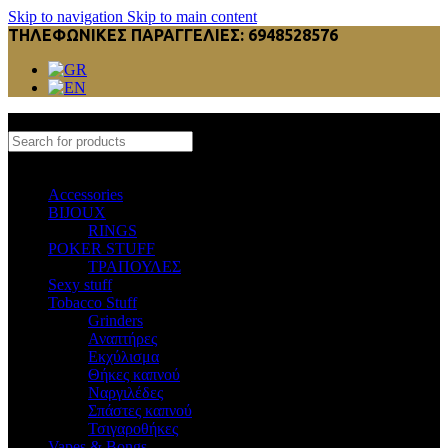
Skip to navigation
Skip to main content
ΤΗΛΕΦΩΝΙΚΕΣ ΠΑΡΑΓΓΕΛΙΕΣ: 6948528576
Select category
Accessories
BIJOUX
RINGS
POKER STUFF
ΤΡΑΠΟΥΛΕΣ
Sexy stuff
Tobacco Stuff
Grinders
Αναπτήρες
Εκχύλισμα
Θήκες καπνού
Ναργιλέδες
Σπάστες καπνού
Τσιγαροθήκες
Vapes & Bongs