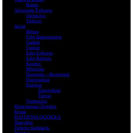
Bongs
Αξεσουάρ Ένδυσης
Oμπρελες
Τσάντες
Δώρα
Bijoux
Eιδη Διακοσμησης
Gadget
Γυαλια
Ειδη Ενδυσης
Ειδη Καπνου
Κουπες
Μπρελόκ
Πορτατίφ – Φωτιστικά
Πορτοφόλια
Ρολόγια
Ξυπνητήρια
Τοίχου
Τραπουλες
Ηλεκτρονικό Τσιγάρο
Κερια
ΠΑΓΟΥΡΙΑ QUOKKA
Παιχνιδια
Τσάντες backpack.