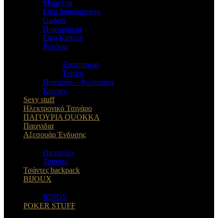
Μπρελόκ
Eιδη Διακοσμησης
Gadget
Πορτοφόλια
Ειδη Καπνου
Ρολόγια
Ξυπνητήρια
Τοίχου
Πορτατίφ – Φωτιστικά
Κουπες
Sexy stuff
Ηλεκτρονικό Τσιγάρο
ΠΑΓΟΥΡΙΑ QUOKKA
Παιχνιδια
Αξεσουάρ Ένδυσης
Oμπρελες
Τσάντες
Τσάντες backpack
BIJOUX
RINGS
POKER STUFF