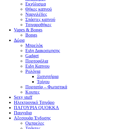
Εκχύλισμα
Θήκες καπνού
Ναργιλέδες
Σπάστες καπνού
Τσιγαροθήκες
Vapes & Bongs
Bongs
Δώρα
Μπρελόκ
Eιδη Διακοσμησης
Gadget
Πορτοφόλια
Ειδη Καπνου
Ρολόγια
Ξυπνητήρια
Τοίχου
Πορτατίφ – Φωτιστικά
Κουπες
Sexy stuff
Ηλεκτρονικό Τσιγάρο
ΠΑΓΟΥΡΙΑ QUOKKA
Παιχνιδια
Αξεσουάρ Ένδυσης
Oμπρελες
Τσάντες