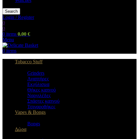
Watches
Search
Login / Register
0
0
0
items
0,00
€
Menu
0
items
Tobacco Stuff
Grinders
Αναπτήρες
Εκχύλισμα
Θήκες καπνού
Ναργιλέδες
Σπάστες καπνού
Τσιγαροθήκες
Vapes & Bongs
Bongs
Δώρα