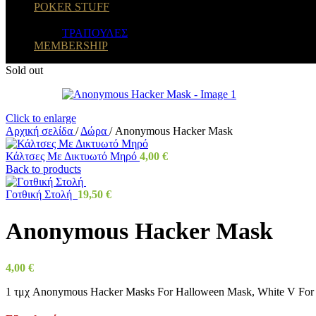
POKER STUFF
ΤΡΑΠΟΥΛΕΣ
MEMBERSHIP
Sold out
Click to enlarge
Αρχική σελίδα
/
Δώρα
/
Anonymous Hacker Mask
Κάλτσες Με Δικτυωτό Μηρό
4,00
€
Back to products
Γοτθική Στολή
19,50
€
Anonymous Hacker Mask
4,00
€
1 τμχ Anonymous Hacker Masks For Halloween Mask, White V For H