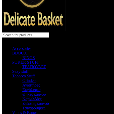
Select category
Accessories
BIJOUX
RINGS
POKER STUFF
ΤΡΑΠΟΥΛΕΣ
Sexy stuff
Tobacco Stuff
Grinders
Αναπτήρες
Εκχύλισμα
Θήκες καπνού
Ναργιλέδες
Σπάστες καπνού
Τσιγαροθήκες
Vapes & Bongs