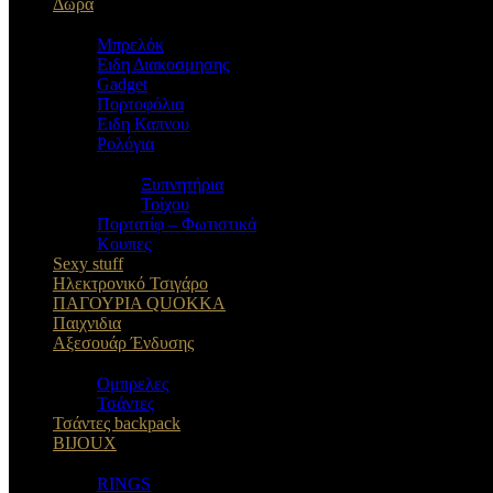
Δώρα
Μπρελόκ
Eιδη Διακοσμησης
Gadget
Πορτοφόλια
Ειδη Καπνου
Ρολόγια
Ξυπνητήρια
Τοίχου
Πορτατίφ – Φωτιστικά
Κουπες
Sexy stuff
Ηλεκτρονικό Τσιγάρο
ΠΑΓΟΥΡΙΑ QUOKKA
Παιχνιδια
Αξεσουάρ Ένδυσης
Oμπρελες
Τσάντες
Τσάντες backpack
BIJOUX
RINGS