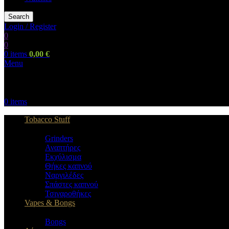
Search
Login / Register
0
0
0
items
0,00
€
Menu
0
items
Tobacco Stuff
Grinders
Αναπτήρες
Εκχύλισμα
Θήκες καπνού
Ναργιλέδες
Σπάστες καπνού
Τσιγαροθήκες
Vapes & Bongs
Bongs