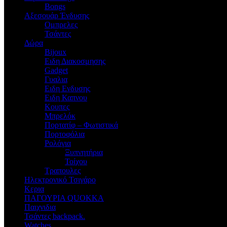
Bongs
Αξεσουάρ Ένδυσης
Oμπρελες
Τσάντες
Δώρα
Bijoux
Eιδη Διακοσμησης
Gadget
Γυαλια
Ειδη Ενδυσης
Ειδη Καπνου
Κουπες
Μπρελόκ
Πορτατίφ – Φωτιστικά
Πορτοφόλια
Ρολόγια
Ξυπνητήρια
Τοίχου
Τραπουλες
Ηλεκτρονικό Τσιγάρο
Κερια
ΠΑΓΟΥΡΙΑ QUOKKA
Παιχνιδια
Τσάντες backpack.
Watches